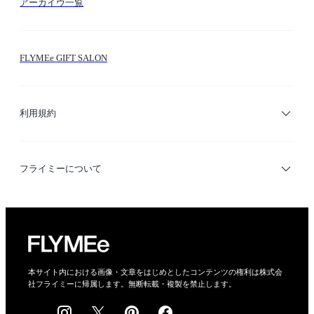
アーカイヴ一覧
お問い合わせ
シーン検索
FLYMEe GIFT SALON
サイトマップ
ブランド・ショップ検索
利用規約
デザイナー検索
利用規約
フライミーについて
プライバシーポリシー
運営会社
特定商取引法に基づく表示
会社概要
本サイト内における画像・文章をはじめとしたコンテンツの権利は株式会
社フライミーに帰属します。無断転載・複製を禁止します。