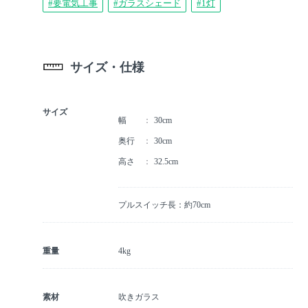
#要電気工事
#ガラスシェード
#1灯
サイズ・仕様
サイズ
幅
30cm
奥行
30cm
高さ
32.5cm
プルスイッチ長：約70cm
重量
4kg
素材
吹きガラス