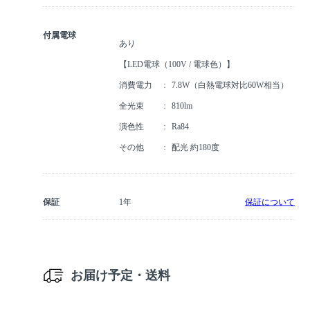
付属電球
あり
【LED電球（100V / 電球色）】
消費電力
7.8W（白熱電球対比60W相当）
全光束
810lm
演色性
Ra84
その他
配光 約180度
保証
1年
保証について
お届け予定・送料