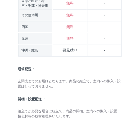
東京23区外・埼
無料
-
玉・千葉・神奈川
無料
-
その他本州
無料
-
四国
無料
-
九州
要見積り
-
沖縄・離島
通常配送
玄関先までのお届けとなります。商品の組立て、室内への搬入・設
置は行っておりません。
開梱・設置配送
組立てが必要な場合は組立て、商品の開梱、室内への搬入・設置、
梱包材等の残材処理をいたします。