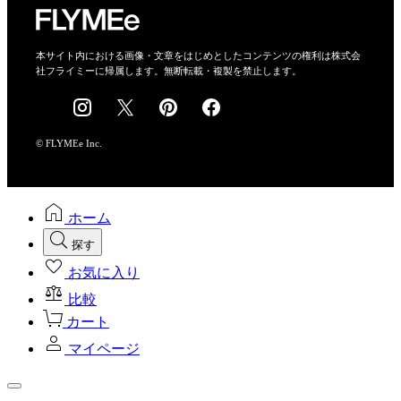
特定商取引法に基づく表示
会社概要
本サイト内における画像・文章をはじめとしたコンテンツの権利は株式会
社フライミーに帰属します。無断転載・複製を禁止します。
採用情報
© FLYMEe Inc.
ホーム
探す
お気に入り
比較
カート
マイページ