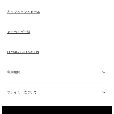
送料・納期・配送
カラー検索
キャンペーン＆セール
FLYMEeマイル
テーマ検索
アーカイヴ一覧
お問い合わせ
シーン検索
FLYMEe GIFT SALON
サイトマップ
ブランド・ショップ検索
利用規約
デザイナー検索
利用規約
フライミーについて
プライバシーポリシー
運営会社