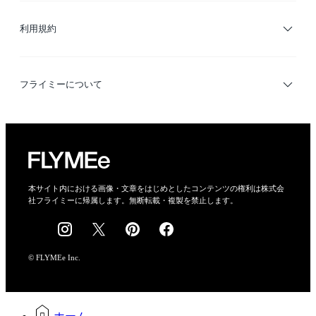
利用規約
デザイナー検索
利用規約
フライミーについて
プライバシーポリシー
運営会社
特定商取引法に基づく表示
会社概要
本サイト内における画像・文章をはじめとしたコンテンツの権利は株式会
社フライミーに帰属します。無断転載・複製を禁止します。
採用情報
© FLYMEe Inc.