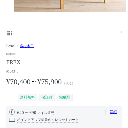
/
Brand
広松木工
FREX
#104346
¥70,400
¥75,900
〜
（税込）
送料無料
保証付
完成品
詳細
640
690
マイル還元
ポイントアップ対象のクレジットカード