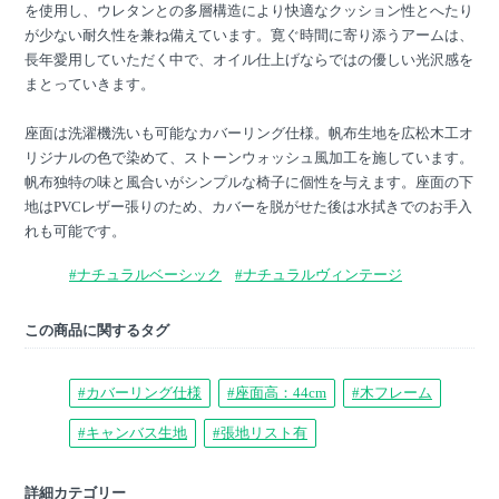
を使用し、ウレタンとの多層構造により快適なクッション性とへたり
が少ない耐久性を兼ね備えています。寛ぐ時間に寄り添うアームは、
長年愛用していただく中で、オイル仕上げならではの優しい光沢感を
まとっていきます。
座面は洗濯機洗いも可能なカバーリング仕様。帆布生地を広松木工オ
リジナルの色で染めて、ストーンウォッシュ風加工を施しています。
帆布独特の味と風合いがシンプルな椅子に個性を与えます。座面の下
地はPVCレザー張りのため、カバーを脱がせた後は水拭きでのお手入
れも可能です。
#ナチュラルベーシック
#ナチュラルヴィンテージ
この商品に関するタグ
#カバーリング仕様
#座面高：44cm
#木フレーム
#キャンバス生地
#張地リスト有
詳細カテゴリー