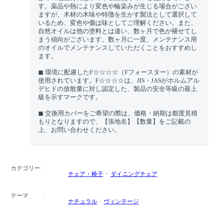
す。薬品や熱により変色や輪染みが生じる場合がござい
ますが、木材の木味や特徴を生かす製法として選択して
いるため、変色や傷は味としてご理解ください。また、
自然オイルは他の塗料とは違い、数ヶ月で色が褪せてし
まう傾向がございます。数ヶ月に一度、メンテナンス用
のオイルでメンテナンスしていただくことをおすすめし
ます。
◼︎ 環境に配慮したF☆☆☆☆（Fフォースター）の素材が
使用されています。F☆☆☆☆は、JIS・JASがホルムアル
デヒドの放散量に対し認定した、製品の安全等級の最上
級を示すマークです。
◼︎ 交換用カバーをご希望の際は、価格・納期は都度見積
もりとなりますので、【張地名】【数量】をご記載の
上、お問い合わせください。
カテゴリー
チェア・椅子
ダイニングチェア
テーマ
ナチュラル
ヴィンテージ