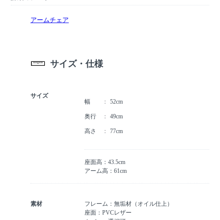
アームチェア
サイズ・仕様
サイズ
幅
52cm
奥行
49cm
高さ
77cm
座面高：43.5cm
アーム高：61cm
素材
フレーム：無垢材（オイル仕上）
座面：PVCレザー