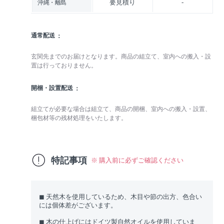
要見積り
-
沖縄・離島
通常配送
玄関先までのお届けとなります。商品の組立て、室内への搬入・設
置は行っておりません。
開梱・設置配送
組立てが必要な場合は組立て、商品の開梱、室内への搬入・設置、
梱包材等の残材処理をいたします。
特記事項
※ 購入前に必ずご確認ください
◼︎ 天然木を使用しているため、木目や節の出方、色合い
には個体差がございます。
◼︎ 木の仕上げにはドイツ製自然オイルを使用していま