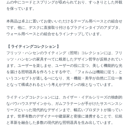
ムの中にコードとスプリングが収められており、すっきりとした外観
を保っています。
本商品は卓上に置いてお使いいただけるテーブル用ベースとの組合せ
です。他に、デスクに直接取り付けるプラグインタイプのアダプタ、
ウォール用ベースとの組合せもラインナップしています。
【 ライティングコレクション 】
フリッツ・ハンセンのライティング（照明）コレクションには、フリ
ッツ・ハンセンの家具すべてに根差したデザイン哲学が反映されてい
ます。ユーザーを楽しませ、ユーザーの役に立つ、美しく機能的な光
を届ける照明器具を作ろうとする中で、「フォルムは機能に従う」と
いうコンセプトが道しるべになり、光・機能・美学が自然に三位一体
となって構成されるという考えがデザインの核となっています。
ライティングコレクションには、カイザー・イデルシリーズの独創的
なバウハウスデザインから、ガムフラテーシが手がけたサスペンスシ
リーズといった現代的なデザインまで、幅広いプロダクトが揃ってい
ます。世界有数のデザイナーや建築家と密接に連携することで、伝統
と革新を融合した多数の現代的な照明器具を生み出しています。