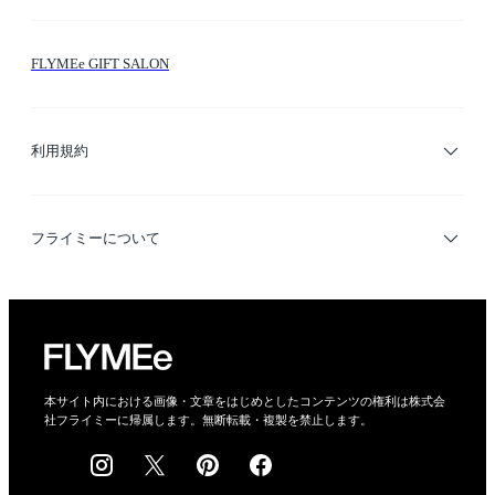
お問い合わせ
シーン検索
FLYMEe GIFT SALON
サイトマップ
ブランド・ショップ検索
利用規約
デザイナー検索
利用規約
フライミーについて
プライバシーポリシー
運営会社
特定商取引法に基づく表示
会社概要
本サイト内における画像・文章をはじめとしたコンテンツの権利は株式会
社フライミーに帰属します。無断転載・複製を禁止します。
採用情報