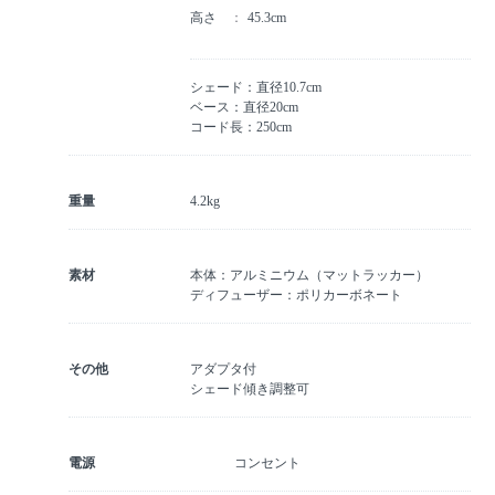
高さ
45.3cm
シェード：直径10.7cm
ベース：直径20cm
コード長：250cm
重量
4.2kg
素材
本体：アルミニウム（マットラッカー）
ディフューザー：ポリカーボネート
その他
アダプタ付
シェード傾き調整可
電源
コンセント