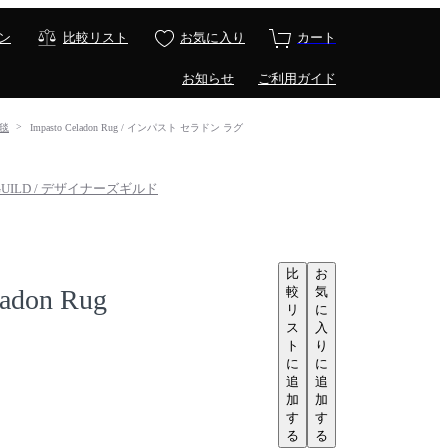
ン
比較リスト
お気に入り
カート
お知らせ
ご利用ガイド
絨毯
Impasto Celadon Rug / インパスト セラドン ラグ
 GUILD / デザイナーズギルド
比
お
較
気
ladon Rug
リ
に
ス
入
ト
り
に
に
追
追
加
加
す
す
る
る