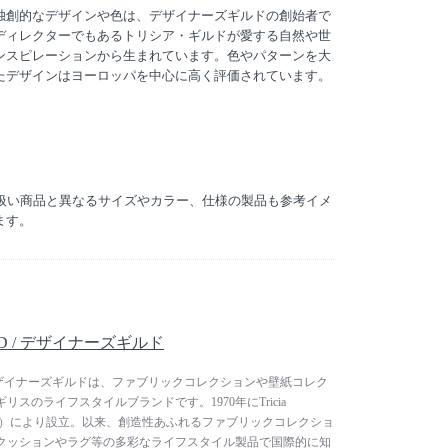
独創的なデザインや色は、デザイナーズギルドの創始者で
ディレクターでもあるトリシア・ギルドが愛する自然や世
ンスピレーションから生まれています。色やパターンを大
たデザインはヨーロッパを中心に高く評価されています。
り扱い商品と異なるサイズやカラー、仕様の製品も参考イメ
ます。
ILD / デザイナーズギルド
LD / デザイナーズギルドは、ファブリックコレクションや壁紙コレク
スのライフスタイルブランドです。1970年にTricia
ルド）により設立。以来、創造性あふれるファブリックコレクショ
クッションやラグ等の多彩なライフスタイル製品で国際的に知