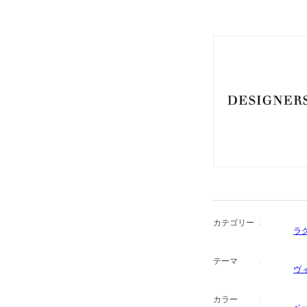
られています。現在では
展開。デザイナーズギル
品、サービス、人の品質
品質を提供しています。
カテゴリー
ラ
テーマ
ヴ
カラー