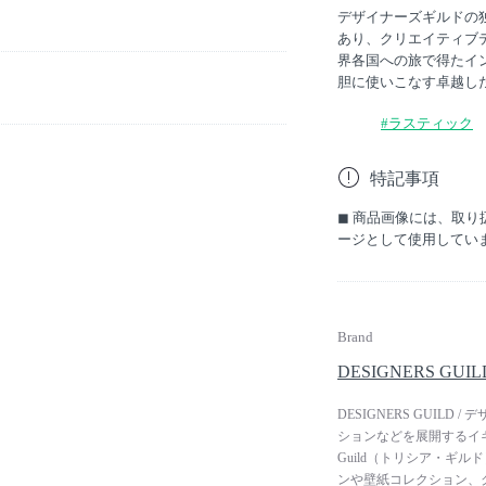
デザイナーズギルドの
あり、クリエイティブ
界各国への旅で得たイ
胆に使いこなす卓越し
#ラスティック
特記事項
◼︎ 商品画像には、取
ージとして使用してい
Brand
DESIGNERS GU
DESIGNERS GUI
ションなどを展開するイギリ
Guild（トリシア・ギ
ンや壁紙コレクション、