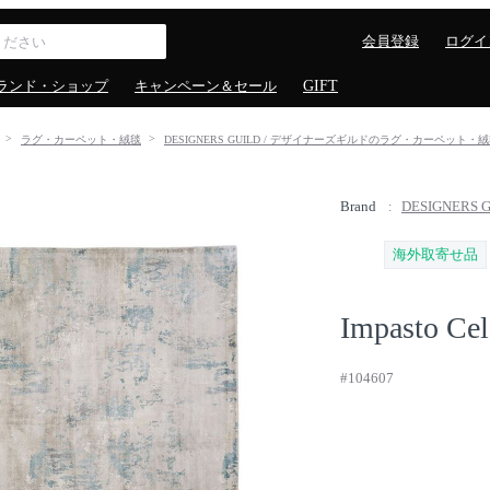
会員登録
ログイ
ランド・ショップ
キャンペーン＆セール
GIFT
ラグ・カーペット・絨毯
DESIGNERS GUILD / デザイナーズギルドのラグ・カーペット・
Brand
DESIGNERS
海外取寄せ品
Impasto Ce
#104607