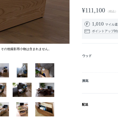
¥111,100
（税込）
1,010
マイル
ポイントアップ対
。その他撮影用小物は含まれません。
ウッド
脚高
配送