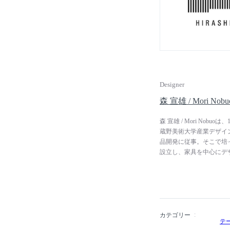
じられる、緩急のバランス
間。インテリジェンスと
別な日常」を提案してい
Designer
森 宣雄 / Mori Nobu
森 宣雄 / Mori No
蔵野美術大学産業デザイン
品開発に従事。そこで培っ
設立し、家具を中心にデ
えるヒラシマや、福岡県
ドなどのデザインを手掛けていま
Manufacturers
勧めでき、そして使い手
カテゴリー
テ