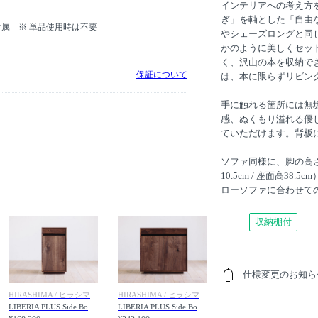
インテリアへの考え方
ぎ」を軸とした「自由な暮
属 ※ 単品使用時は不要
やシェーズロングと同
かのように美しくセッ
く、沢山の本を収納で
保証について
は、本に限らずリビン
手に触れる箇所には無
感、ぬくもり溢れる優
ていただけます。背板
ソファ同様に、脚の高さは
10.5cm / 座面高3
ローソファに合わせて
収納棚付
仕様変更のお知ら
HIRASHIMA / ヒラシマ
HIRASHIMA / ヒラシマ
LIBERIA PLUS Side Board 044 / リベリアプラス サイドボード 044
LIBERIA PLUS Side Board 086 / リベリアプラス サイドボード 086