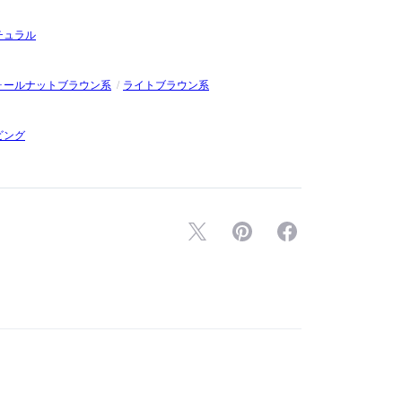
チュラル
ォールナットブラウン系
ライトブラウン系
ビング