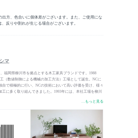
より、商品名が「LIBERIA / リベリア」から【LIBERIA
アプラス】に変更となります。表記の変更のため、商品の仕様変更
節の出方、色合いに個体差がございます。また、ご使用にな
は、反りや割れが生じる場合がございます。
ラシマ
ラシマは、福岡県柳川市を拠点とする木工家具ブランドです。1988
加工（数値制御による機械の加工方法）工場として誕生。NCに
独自で積極的に行い、NCの技術において高い評価を受け、様々
工に多く取り組んできました。1993年には、本社工場を柳川
らそれまでの豊富な経験を活かしたオリジナルデザインによるも
…もっと見る
直営店PIANO ISOLA（ピアノイソラ）も展開し、「心地よい
形を、素材感たっぷりに。」をコンセプトに、「心地よさ」と
のではなく、共存するものとして、ものづくりをしています。
る手触りの話ではなく、日常で自分をワンランク上へと導いて
」を意味しています。住空間においても、安らぎの空間にもた
は、暮らしに上質なリズムを生み出します。大人の佇まいが感