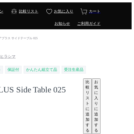
ン
比較リスト
お気に入り
カート
お知らせ
ご利用ガイド
/ リベリアプラス サイドテーブル 025
 / ヒラシマ
料
保証付
かんたん組立て品
受注生産品
比
お
較
気
US Side Table 025
リ
に
ス
入
ト
り
に
に
追
追
加
加
す
す
る
る