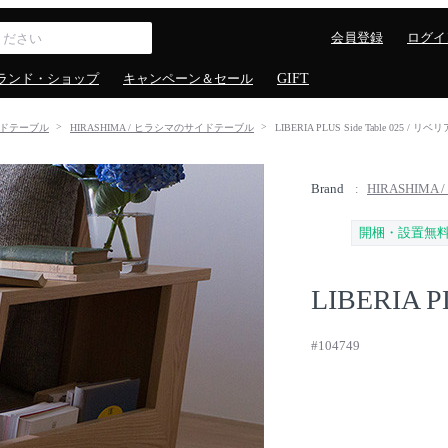
会員登録
ログイ
ランド・ショップ
キャンペーン＆セール
GIFT
ドテーブル
HIRASHIMA / ヒラシマのサイドテーブル
LIBERIA PLUS Side Table 025 
Brand
HIRASHIMA
開梱・設置無
LIBERIA PL
#104749