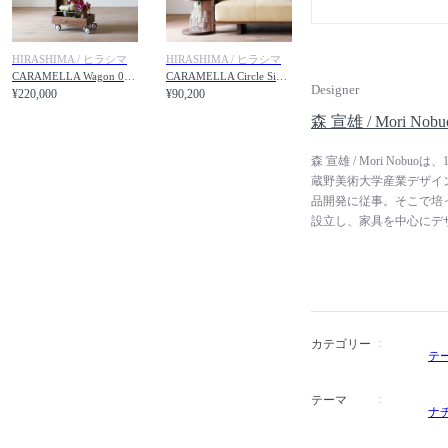
HIRASHIMA / ヒラシマ
HIRASHIMA / ヒラシマ
CARAMELLA Wagon 035 / カラメッラ ワゴン 035
CARAMELLA Circle Side Table 039 / カラメッラ サークルサイドテーブル 039
Designer
¥220,000
¥90,200
森 宣雄 / Mori Nobu
森 宣雄 / Mori No
蔵野美術大学産業デザイン
品開発に従事。そこで培っ
設立し、家具を中心にデ
えるヒラシマや、福岡県
ドなどのデザインを手掛けていま
Manufacturers
勧めでき、そして使い手
カテゴリー
テ
テーマ
ナ