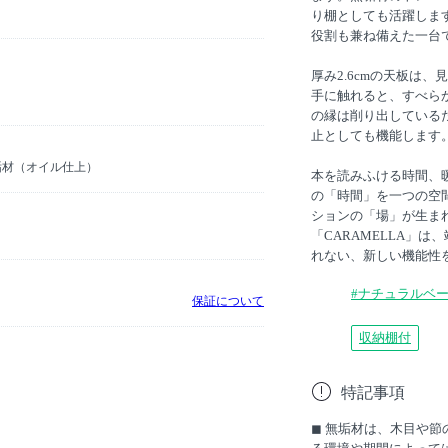
り棚としても活躍しま
役割も兼ね備えた一台
厚み2.6cmの天板は
手に触れると、すべら
の縁は削り出している
止としても機能します
垢材（オイル仕上）
本を読みふける時間、
の「時間」を一つの空
ションの「場」が生ま
「CARAMELLA」
れない、新しい機能性
#ナチュラルベ
保証について
収納棚付
特記事項
◼︎ 無垢材は、木目や