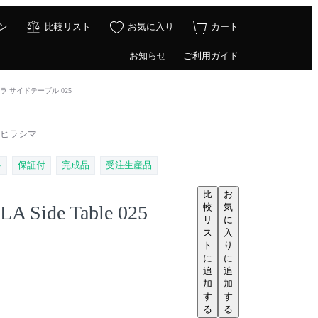
ン
比較リスト
お気に入り
カート
お知らせ
ご利用ガイド
カラメッラ サイドテーブル 025
 / ヒラシマ
料
保証付
完成品
受注生産品
比
お
較
気
 Side Table 025
リ
に
ス
入
ト
り
に
に
追
追
加
加
す
す
る
る