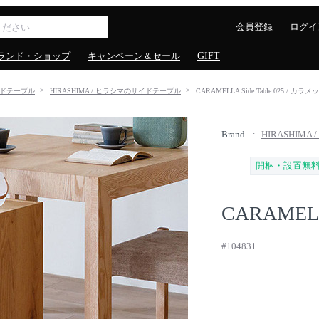
会員登録
ログイ
ランド・ショップ
キャンペーン＆セール
GIFT
ドテーブル
HIRASHIMA / ヒラシマのサイドテーブル
CARAMELLA Side Table 025 / 
Brand
HIRASHIMA
開梱・設置無
CARAMELLA
#104831