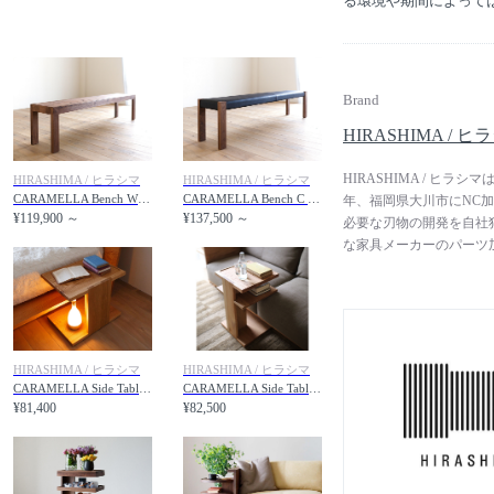
る環境や期間によって
Brand
HIRASHIMA / ヒ
HIRASHIMA / ヒ
HIRASHIMA / ヒラシマ
HIRASHIMA / ヒラシマ
CARAMELLA Bench W / カラメッラ ベンチ W
CARAMELLA Bench C / カラメッラ ベンチ C
年、福岡県大川市にNC
¥119,900 ～
¥137,500 ～
必要な刃物の開発を自社
な家具メーカーのパーツ加
市に構え、2002年頃か
のづくりを開始しました。
緊張感漂うミニマルな造
「緊張感」は相反するも
「心地よさ」とは、単な
HIRASHIMA / ヒラシマ
HIRASHIMA / ヒラシマ
くれる「心地よい緊張感
CARAMELLA Side Table 049 Low / カラメッラ サイドテーブル 049 ロー
CARAMELLA Side Table 035 / カラメッラ サイドテーブル 035
らされる心地よい緊張感
¥81,400
¥82,500
じられる、緩急のバランス
間。インテリジェンスと
別な日常」を提案してい