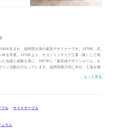
o
buoは、1946年生まれ、福岡県出身の家具デザイナーです。1970年、武
科を卒業。1970年より、ナガノインテリア工業（株）にて商
た知識と経験を基に、1987年に「森宣雄デザインルーム」を
ザイン活動を行なっています。福岡県柳川市に本社・工場を構
大川市に本社・工場を構える広松木工のオリジナル家具ブラン
…もっと見る
す。デザインコンセプトは「For Users, Sellers,
.」。作り手がその知識と技術を存分に発揮でき、売り手が自信を持ってお
が心から満足できるデザインを大切にしています。
ーブル
サイドテーブル
チュラル