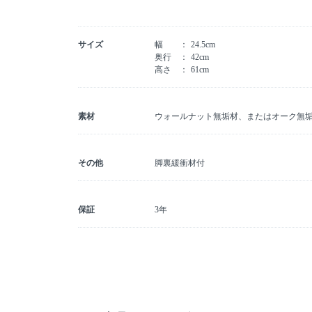
サイズ
幅
24.5cm
奥行
42cm
高さ
61cm
素材
ウォールナット無垢材、またはオーク無
その他
脚裏緩衝材付
保証
3年