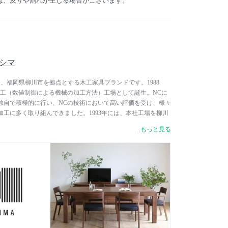
は、反りや割れが生じる場合がございます。
ラシマ
ラシマは、福岡県柳川市を拠点とする木工家具ブランドです。1988
加工（数値制御による機械の加工方法）工場として誕生。NCに
独自で積極的に行い、NCの技術において高い評価を受け、様々
工に多く取り組んできました。1993年には、本社工場を柳川
らそれまでの豊富な経験を活かしたオリジナルデザインによるも
…もっと見る
直営店PIANO ISOLA（ピアノイソラ）も展開し、「心地よい
形を、素材感たっぷりに。」をコンセプトに、「心地よさ」と
のではなく、共存するものとして、ものづくりをしています。
る手触りの話ではなく、日常で自分をワンランク上へと導いて
」を意味しています。住空間においても、安らぎの空間にもた
は、暮らしに上質なリズムを生み出します。大人の佇まいが感
が絶妙に保たれた空間こそ、HIRASHIMAが描く理想の空
常識、そして冒険心と情熱を兼ね備えた真の大人に捧げる「特
ます。