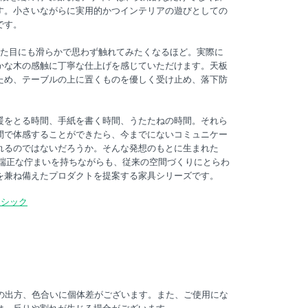
す。小さいながらに実用的かつインテリアの遊びとしての
です。
、見た目にも滑らかで思わず触れてみたくなるほど。実際に
かな木の感触に丁寧な仕上げを感じていただけます。天板
ため、テーブルの上に置くものを優しく受け止め、落下防
。
暖をとる時間、手紙を書く時間、うたたねの時間。それら
間で体感することができたら、今までにないコミュニケー
れるのではないだろうか。そんな発想のもとに生まれた
は、端正な佇まいを持ちながらも、従来の空間づくりにとらわ
を兼ね備えたプロダクトを提案する家具シリーズです。
ーシック
節の出方、色合いに個体差がございます。また、ご使用にな