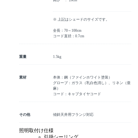
※ 上記はシェードのサイズです。
全長：70～100cm
コード直径：0.7cm
重量
1.5kg
素材
本体：鋼（ファインホワイト塗装）
グローブ：ガラス（乳白色消し）、リネン（亜
麻）
コード：キャプタイヤコード
その他
傾斜天井用フランジ対応
照明取付け仕様
引掛シーリング