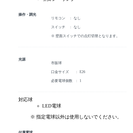
操作・調光
リモコン
なし
スイッチ
なし
※ 壁面スイッチでの点灯切替となります。
光源
市販球
口金サイズ
E26
必要電球個数
1
対応球
LED電球
※ 指定電球以外は使用しないでください。
付属電球