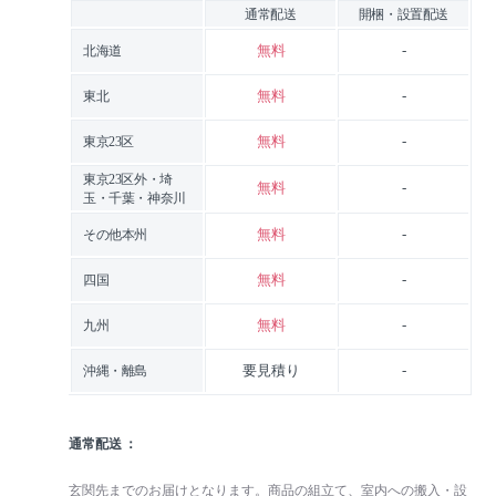
通常配送
開梱・設置配送
無料
-
北海道
無料
-
東北
無料
-
東京23区
東京23区外・埼
無料
-
玉・千葉・神奈川
無料
-
その他本州
無料
-
四国
無料
-
九州
要見積り
-
沖縄・離島
通常配送
玄関先までのお届けとなります。商品の組立て、室内への搬入・設