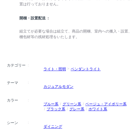
置は行っておりません。
開梱・設置配送
組立てが必要な場合は組立て、商品の開梱、室内への搬入・設置、
梱包材等の残材処理をいたします。
カテゴリー
ライト・照明
ペンダントライト
テーマ
カジュアルモダン
カラー
ブルー系
グリーン系
ベージュ・アイボリー系
ブラック系
グレー系
ホワイト系
シーン
ダイニング