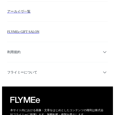
FLYMEeマイル
テーマ検索
アーカイヴ一覧
お問い合わせ
シーン検索
FLYMEe GIFT SALON
サイトマップ
ブランド・ショップ検索
利用規約
デザイナー検索
利用規約
フライミーについて
プライバシーポリシー
運営会社
特定商取引法に基づく表示
会社概要
本サイト内における画像・文章をはじめとしたコンテンツの権利は株式会
社フライミーに帰属します。無断転載・複製を禁止します。