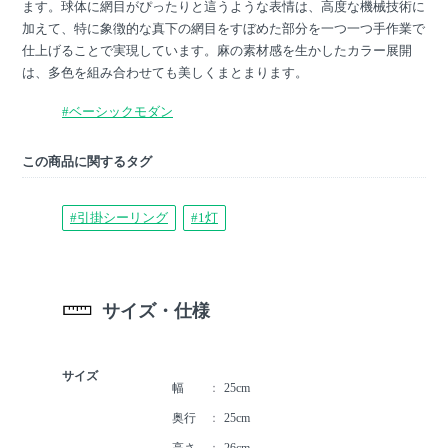
ます。球体に網目がぴったりと這うような表情は、高度な機械技術に
加えて、特に象徴的な真下の網目をすぼめた部分を一つ一つ手作業で
仕上げることで実現しています。麻の素材感を生かしたカラー展開
は、多色を組み合わせても美しくまとまります。
#ベーシックモダン
この商品に関するタグ
#引掛シーリング
#1灯
サイズ・仕様
サイズ
幅
25cm
奥行
25cm
高さ
26cm