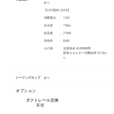
あり
【LED電球 LDA8】
消費電力
7.8W
全光束
730lm
色温度
2700K
演色性
Ra80
その他
光源寿命 40,000時間
固有エネルギー消費効率 93.5lm /
w
シーリングカップ
あり
オプション
ダクトレール交換
不可