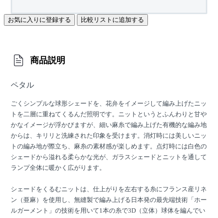
お気に入りに登録する
比較リストに追加する
商品説明
ペタル
ごくシンプルな球形シェードを、花弁をイメージして編み上げたニッ
トを二層に重ねてくるんだ照明です。ニットというとふんわりと甘や
かなイメージが浮かびますが、細い麻糸で編み上げた有機的な編み地
からは、キリリと洗練された印象を受けます。消灯時には美しいニッ
トの編み地が際立ち、麻糸の素材感が楽しめます。点灯時には白色の
シェードから溢れる柔らかな光が、ガラスシェードとニットを通して
ランプ全体に暖かく広がります。
シェードをくるむニットは、仕上がりを左右する糸にフランス産リネ
ン（亜麻）を使用し、無縫製で編み上げる日本発の最先端技術「ホー
ルガーメント」の技術を用いて1本の糸で3D（立体）球体を編んでい