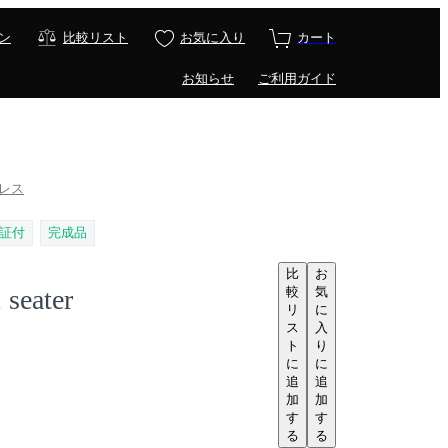
ン
比較リスト
お気に入り
カート
お知らせ
ご利用ガイド
アドレス
証付
完成品
比
お
較
気
 seater
リ
に
ス
入
ト
り
に
に
追
追
加
加
す
す
る
る