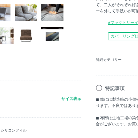
て、二人がそれぞれ好
ーを外して手洗いが可
#ファクトリー
カバーリング
詳細カテゴリー
特記事項
サイズ表示
◼︎ 鉄には製造時の小
ります。不良ではあり
◼︎ 布部は生地工場の
合がございます。お買
、シリコンフィル