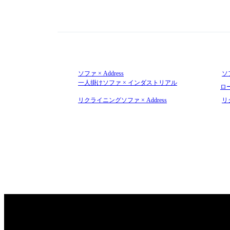
ソファ × Address
ソ
一人掛けソファ × インダストリアル
ロー
リクライニングソファ × Address
リ