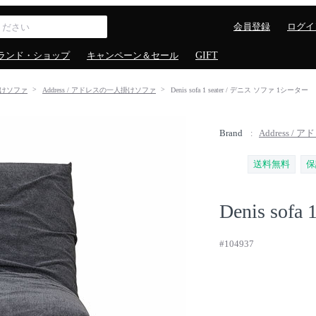
会員登録
ログイ
ランド・ショップ
キャンペーン＆セール
GIFT
けソファ
Address / アドレスの一人掛けソファ
Denis sofa 1 seater / デニス ソファ 1シーター
Brand
Address / 
送料無料
保
Denis sofa 1
#104937