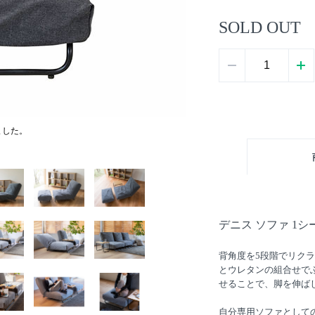
SOLD OUT
ました。
デニス ソファ 1シ
背角度を5段階でリク
とウレタンの組合せで
せることで、脚を伸ば
自分専用ソファとして