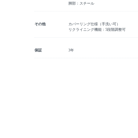
脚部：スチール
その他
カバーリング仕様（手洗い可）
リクライニング機能：5段階調整可
保証
3年