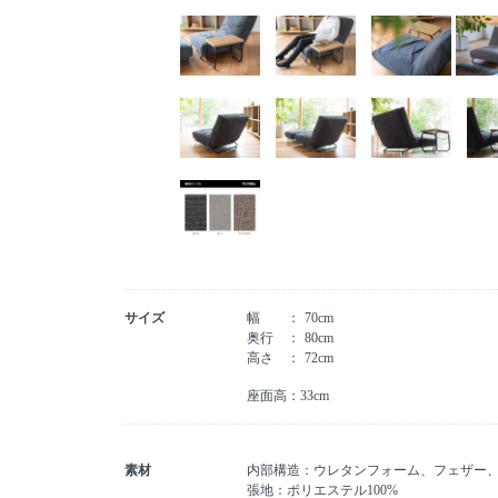
サイズ
幅
70cm
奥行
80cm
高さ
72cm
座面高：33cm
素材
内部構造：ウレタンフォーム、フェザー
張地：ポリエステル100%