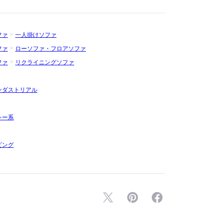
ファ
一人掛けソファ
ファ
ローソファ・フロアソファ
ファ
リクライニングソファ
ンダストリアル
レー系
ビング