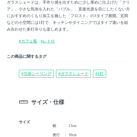
ガラスシェードは、手作り感を出すために少し厚めに仕上げた「クリ
ア」、小さな気泡を入れた「バブル」、直接光源を目にしたくない方
におすすめのくもり加工を施した「フロスト」の3タイプ展開。玄関
などの小空間には1灯で、キッチンやダイニングではタイプ違いを組
み合わせた多灯吊りも楽しめます。
#カフェ風
#レトロ
この商品に関するタグ
#引掛シーリング
#ガラスシェード
#1灯
サイズ・仕様
サイズ
幅
13cm
奥行
16cm