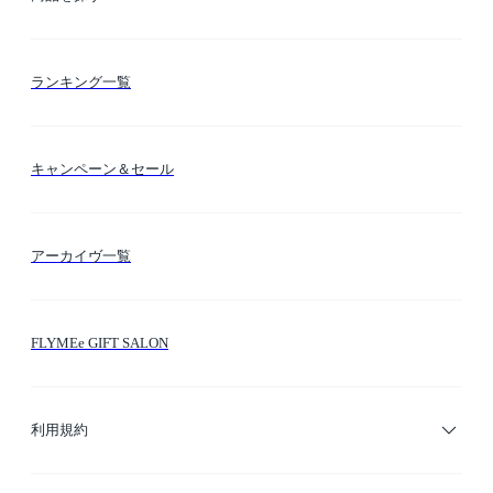
お支払い方法
カテゴリー検索
ランキング一覧
送料・納期・配送
カラー検索
キャンペーン＆セール
FLYMEeマイル
テーマ検索
アーカイヴ一覧
お問い合わせ
シーン検索
FLYMEe GIFT SALON
サイトマップ
ブランド・ショップ検索
利用規約
デザイナー検索