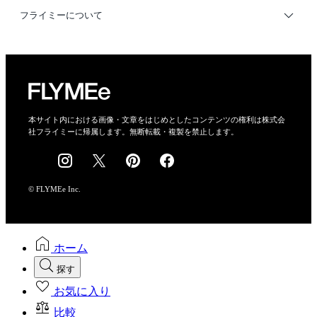
利用規約
フライミーについて
プライバシーポリシー
運営会社
特定商取引法に基づく表示
会社概要
本サイト内における画像・文章をはじめとしたコンテンツの権利は株式会
社フライミーに帰属します。無断転載・複製を禁止します。
採用情報
© FLYMEe Inc.
ホーム
探す
お気に入り
比較