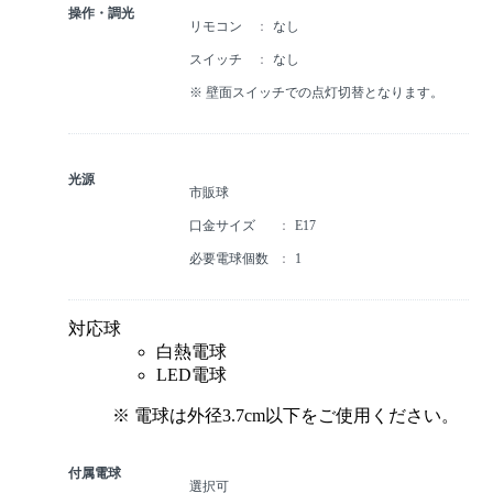
操作・調光
リモコン
なし
スイッチ
なし
※ 壁面スイッチでの点灯切替となります。
光源
市販球
口金サイズ
E17
必要電球個数
1
対応球
白熱電球
LED電球
※ 電球は外径3.7cm以下をご使用ください。
付属電球
選択可