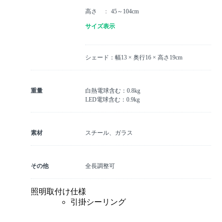
高さ
45～104cm
サイズ表示
シェード：幅13 × 奥行16 × 高さ19cm
重量
白熱電球含む：0.8kg
LED電球含む：0.9kg
素材
スチール、ガラス
その他
全長調整可
照明取付け仕様
引掛シーリング