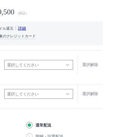
9,500
（税込）
詳細
イル還元
象のクレジットカード
選択解除
選択してください
選択解除
選択してください
通常配送
開梱・設置配送