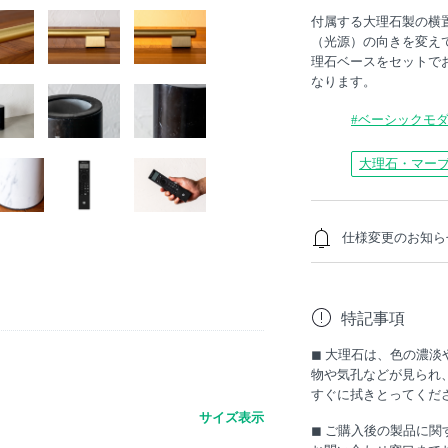
付属する大理石製の横
（光源）の向きを変え
理石ベースをセットで
なります。
#ベーシックモ
大理石・マー
仕様変更のお知ら
本商品は2021年2
特記事項
す。
◼︎ 大理石は、色の濃
「旧仕様」
物や気孔などが見られ
・一体型LED：1000
すぐに拭きとってくだ
・調光：10～100%
・リモコン対応範囲：
サイズ表示
◼︎ ご購入後の製品に
・チャンネル数：4