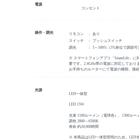
電源
コンセント
操作・調光
リモコン
あり
スイッチ
プッシュスイッチ
調光
5～100%（5%単位で調節可
※ スマートフォンアプリ「SmartLife
要です。2.4GHz帯の電波に対応してお
お手持ちのルーターにて電波の種類、接
光源
LED一体型
LED 15W
光束 1100ルーメン（電球色）、1300ル
調色 2800～6500K
寿命 約20,000時間
※ 本商品はLED一体型照明のため、LE