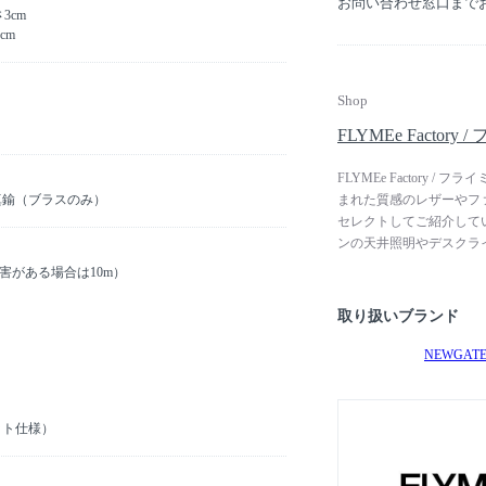
お問い合わせ窓口まで
3cm
【新仕様】
cm
・一体型LED：110
・調光：5～100%（
・リモコン対応範囲：
・チャンネル数：6
Shop
・機能：モード切替、
FLYMEe Facto
ォンアプリ対応
※ 旧仕様のリモコン
FLYMEe Factory
※ 新仕様のリモコン
まれた質感のレザーやフ
真鍮（ブラスのみ）
リモコンは新仕様の
セレクトしてご紹介して
ンの天井照明やデスクラ
ルフなど、ジャンルや年
害がある場合は10m）
テーブルやソファ、収納
囲気をつくる照明器、ラ
取り扱いブランド
NEWGAT
ット仕様）