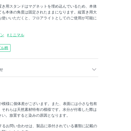
置き用スタンドはマグネットを埋め込んでいるため、本体
ても本体の角度は固定されたままになります。縦置き用大
お使いいただくと、フロアライトとしてのご使用が可能に
ダン
#ミニマル
ブル柄
せ
月以降入荷分より、LED・リモコンに以下の仕様変更がございま
淡や模様に個体差がございます。また、表面には小さな包有
、それらは天然素材特有の模様です。水分が付着した際は
ルーメン
さい。放置すると染みの原因となります。
30m
関するお問い合わせは、製品に添付されている書類に記載の