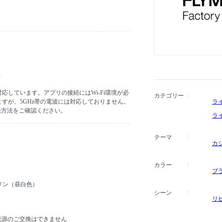
）
」に対応しています。アプリの接続にはWi-Fi環境が必
カテゴリー
ラ
りますが、5GHz帯の電波には対応しておりません。
続方法をご確認ください。
ラ
テーマ
カ
カラー
ブ
ーメン（昼白色）
シーン
リ
D光源のご交換はできません