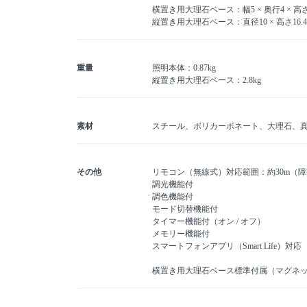
横置き用大理石ベース：幅5 × 奥行4 × 高さ
縦置き用大理石ベース：直径10 × 高さ16.4
重量
照明本体：0.87kg
縦置き用大理石ベース：2.8kg
素材
スチール、ポリカーボネート、大理石、
その他
リモコン（無線式）対応範囲：約30m（障
調光機能付
調色機能付
モード切替機能付
タイマー機能付（オン / オフ）
メモリー機能付
スマートフォンアプリ（Smart Life）対応
横置き用大理石ベース標準付属（マグネ