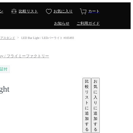
ン
比較リスト
お気に入り
カート
お知らせ
ご利用ガイド
フロアスタンド
LED Bar Light / LEDバーライト #105493
ctory / フライミーファクトリー
証付
比
お
較
気
ght
リ
に
ス
入
ト
り
に
に
追
追
加
加
す
す
る
る