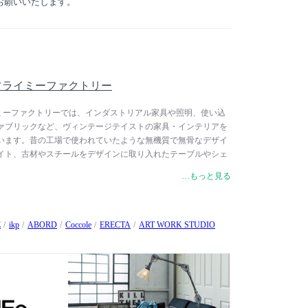
お願いいたします。
0ルーメン（電球色）、1300ルーメン（昼白色）
5%単位で調節可）
約30m（障害がある場合は10m）
タイマー機能（オン / オフ）、メモリー機能、スマートフ
ry / フライミーファクトリー
から新仕様の照明本体は、ペアリング設定が可能です。
 / フライミーファクトリーでは、インダストリアル家具や照明、使い込
から旧仕様の照明本体は、ペアリングできません。新仕様の
ァブリックなど、ヴィンテージテイストの家具・インテリアを
本体のみ操作できます。
います。昔の工場で使われていたような無機質で無骨なデザイ
イト、古材やスチールをデザインに取り入れたテーブルやシェ
代の異なるインテリアをミックスしてお楽しみいただけます。
…もっと見る
家具といったインテリアの中心となるアイテムから、空間の雰
グ・カーペット、時計まで幅広く取り揃えています。
E
ikp
ABORD
Coccole
ERECTA
ART WORK STUDIO