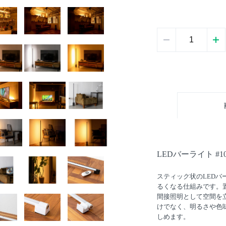
LEDバーライト #10
スティック状のLED
るくなる仕組みです。
間接照明として空間を立
けでなく、明るさや色
しめます。