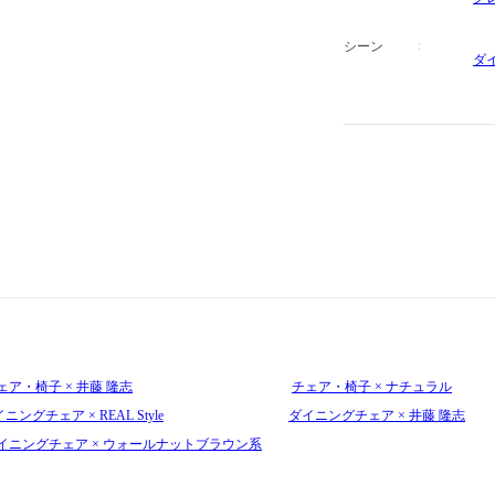
シーン
ダ
ェア・椅子 × 井藤 隆志
チェア・椅子 × ナチュラル
ニングチェア × REAL Style
ダイニングチェア × 井藤 隆志
イニングチェア × ウォールナットブラウン系