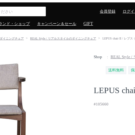
会員登録
ログイ
ランド・ショップ
キャンペーン＆セール
GIFT
ダイニングチェア
REAL Style / リアルスタイルのダイニングチェア
LEPUS chair II / レプス
Shop
REAL Styl
送料無料
保
LEPUS chair
#105660