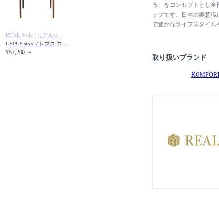
る」をコンセプトとし全
ップです。日本の美意識
で豊かなライフスタイル
ナルの家具を製作してい
REAL Style / リアルスタイル
素なのに贅沢」といった
LEPUS stool / レプス スツール
¥57,200 ～
継いでいくこと。そして
取り扱いブランド
て職人の手によって仕上
いモノづくりを世界に発
KOMFOR