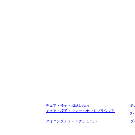
チェア・椅子 × REAL Style
チ
チェア・椅子 × ウォールナットブラウン系
ダイ
ダイニングチェア × ナチュラル
ダ