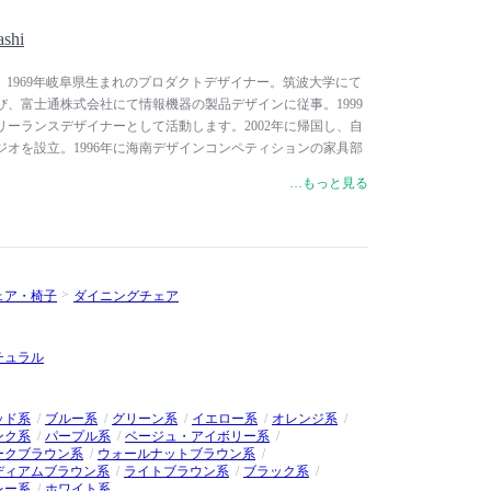
shi
akashiは、1969年岐阜県生まれのプロダクトデザイナー。筑波大学にて
、富士通株式会社にて情報機器の製品デザインに従事。1999
ーランスデザイナーとして活動します。2002年に帰国し、自
オを設立。1996年に海南デザインコンペティションの家具部
ザイン賞（ドイツ）、2001年にInternational Design
…もっと見る
003年に100% Folding Chairs Competition入賞（イタリア）な
。2007年には大同工業大学（現：大同大学）情報デザイン学
年からは大同大学情報デザイン学科の教授を務めています。
ェア・椅子
ダイニングチェア
チュラル
ッド系
ブルー系
グリーン系
イエロー系
オレンジ系
ンク系
パープル系
ベージュ・アイボリー系
ークブラウン系
ウォールナットブラウン系
ディアムブラウン系
ライトブラウン系
ブラック系
レー系
ホワイト系