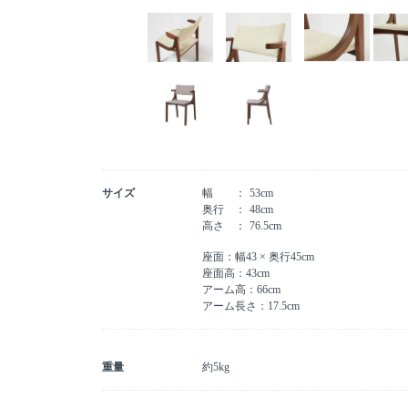
サイズ
幅
53cm
奥行
48cm
高さ
76.5cm
座面：幅43 × 奥行45cm
座面高：43cm
アーム高：66cm
アーム長さ：17.5cm
重量
約5kg