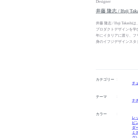
Designer
井藤 隆志 / Ifuji Taka
井藤 隆志 / Ifuji T
プロダクトデザインを学び
年にイタリアに渡り、フリ
身のイフジデザインスタジ
門賞、1999年にレッドドットデ
Yearbook選定（イギリス）、2
ど数々の国際的な賞を受賞
科准教授に就任。2014
カテゴリー
チ
テーマ
ナ
カラー
レ
ピ
ダ
ミ
グ