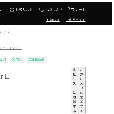
ン
比較リスト
お気に入り
カート
お知らせ
ご利用ガイド
 チェア II
e / リアルスタイル
証付
完成品
受注生産品
比
お
較
気
 II
リ
に
ス
入
ト
り
に
に
追
追
加
加
す
す
る
る