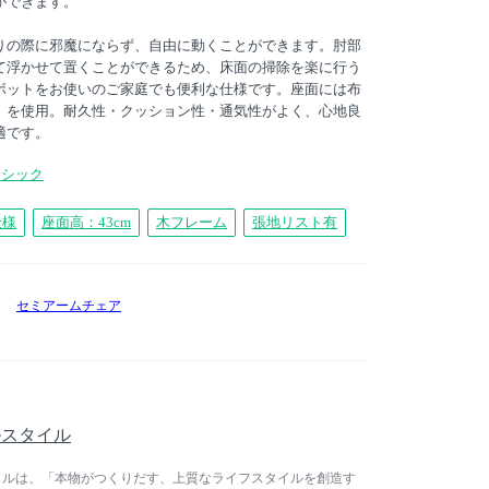
ができます。
りの際に邪魔にならず、自由に動くことができます。肘部
て浮かせて置くことができるため、床面の掃除を楽に行う
ボットをお使いのご家庭でも便利な仕様です。座面には布
）を使用。耐久性・クッション性・通気性がよく、心地良
適です。
ーシック
仕様
座面高：43cm
木フレーム
張地リスト有
セミアームチェア
リアルスタイル
リアルスタイルは、「本物がつくりだす、上質なライフスタイルを創造す