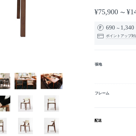
¥75,900
¥1
690
1,340
ポイントアップ対
張地
フレーム
配送