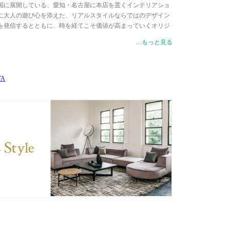
国に展開している、愛知・名古屋に本店を置くインテリアショ
に大人の遊び心を添えた、リアルスタイルならではのデザイン
を発信するとともに、時を経てこそ価値が高まっていくオリジ
ます。大切にしているのは、「上質だけど、豪華でない」「簡
…もっと見る
、日本の暮らしの中で生まれた意匠を、日本の感性と技で受け
、からだが触れた時の感覚を大切にし、質の高い素材を吟味し
げること。日本のインテリアブランドとして、日本の素晴らし
信できるブランドを目指しています。
TA