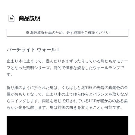
商品説明
※ 海外取寄せ品のため、必ず納期をご確認ください
パーチライト ウォール L
止まり木に止まって、遊んだりさえずったりしている鳥たちがモチー
フとなった照明シリーズ。詩的で優雅な姿をしたウォールランプで
す。
折り紙のように折られた鳥は、くちばしと尾羽根の先端の真鍮色の金
属がおもりとなって、止まり木の上でゆらゆらとバランスを取りなが
らスイングします。両足を通じて灯されているLEDが暖かみのある柔
らかい光を拡散します。鳥は前後の向きを変えることが可能です。