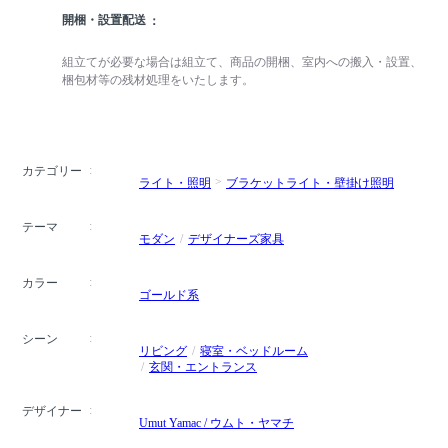
開梱・設置配送
組立てが必要な場合は組立て、商品の開梱、室内への搬入・設置、
梱包材等の残材処理をいたします。
カテゴリー
ライト・照明
ブラケットライト・壁掛け照明
テーマ
モダン
デザイナーズ家具
カラー
ゴールド系
シーン
リビング
寝室・ベッドルーム
玄関・エントランス
デザイナー
Umut Yamac / ウムト・ヤマチ