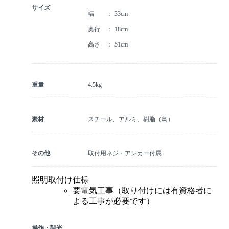
サイズ
幅
33cm
奥行
18cm
高さ
51cm
重量
4.5kg
素材
スチール、アルミ、樹脂（鳥）
その他
取付用ネジ・アンカー付属
照明取付け仕様
要電気工事（取り付けには有資格者に
よる工事が必要です）
操作・調光