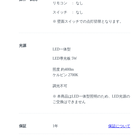
リモコン
なし
スイッチ
なし
※ 壁面スイッチでの点灯切替となります。
光源
LED一体型
LED導光板 5W
照度 約400lm
ケルビン 2700K
調光不可
※ 本商品はLED一体型照明のため、LED光源の
ご交換はできません
保証
1年
保証について