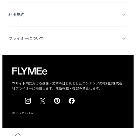
ブランド・ショップ検索
利用規約
デザイナー検索
利用規約
フライミーについて
プライバシーポリシー
運営会社
特定商取引法に基づく表示
会社概要
本サイト内における画像・文章をはじめとしたコンテンツの権利は株式会
社フライミーに帰属します。無断転載・複製を禁止します。
採用情報
© FLYMEe Inc.