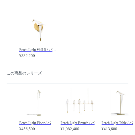
Perch Light Wall S / パーチライト ウォール S /
¥332,200
この商品のシリーズ
Perch Light Floor / パーチライト フロア /
Perch Light Branch / パーチライト ブランチ /
Perch Light Table 
¥456,500
¥1,082,400
¥413,600