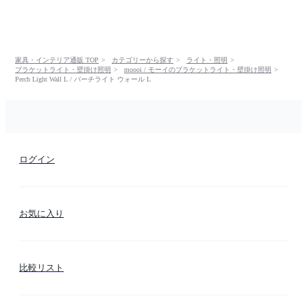
家具・インテリア通販 TOP
カテゴリーから探す
ライト・照明
ブラケットライト・壁掛け照明
moooi / モーイのブラケットライト・壁掛け照明
Perch Light Wall L / パーチライト ウォール L
ログイン
お気に入り
比較リスト