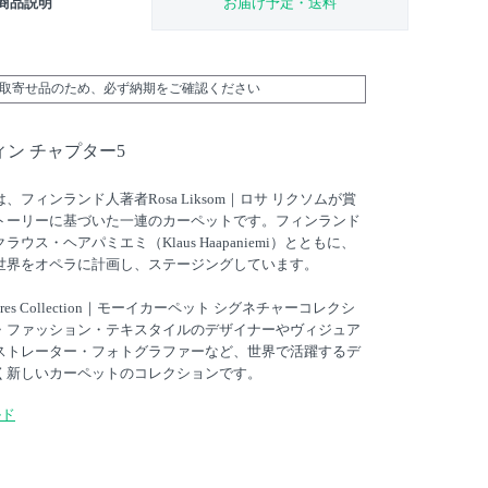
商品説明
お届け予定・送料
外取寄せ品のため、必ず納期をご確認ください
ン チャプター5
フィンランド人著者Rosa Liksom｜ロサ リクソムが賞
トーリーに基づいた一連のカーペットです。フィンランド
ス・ヘアパミエミ（Klaus Haapaniemi）とともに、
世界をオペラに計画し、ステージングしています。
ignatures Collection｜モーイカーペット シグネチャーコレクシ
・ファッション・テキスタイルのデザイナーやヴィジュア
ストレーター・フォトグラファーなど、世界で活躍するデ
く新しいカーペットのコレクションです。
ルド