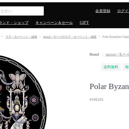
会員登録
ログイ
ランド・ショップ
キャンペーン＆セール
GIFT
ラグ・カーペット・絨毯
moooi / モーイのラグ・カーペット・絨毯
Polar Byzantine
Brand
moooi / モー
送料無料
海
Polar Byzan
#106201