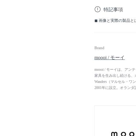
特記事項
◼︎ 画像と実際の製品
Brand
moooi / モーイ
moooi / モーイは
家具を生み出し続ける、オ
Wanders（マルセル・ワ
2001年に設立。オランダ
え、さらなる美しさやオ
ました。アンティークや
なデザインを融合させた
ンテリア空間を演出しま
じめ、Studio Job（スタ
Morrison（ジャスパー
Neri&Hu（ネリ＆フ