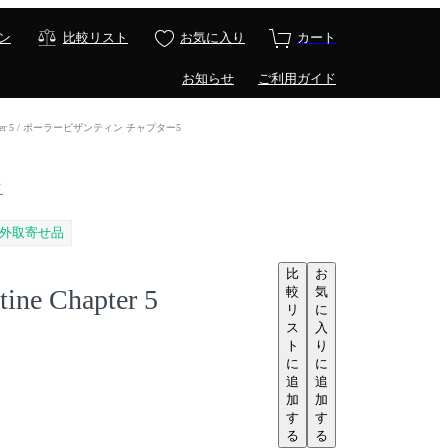
ン
比較リスト
お気に入り
カート
お知らせ
ご利用ガイド
 Chapter 5 / ポーラービザンティン チャプター5
イ
外取寄せ品
比
お
較
気
tine Chapter 5
リ
に
ス
入
ト
り
に
に
追
追
加
加
す
す
る
る