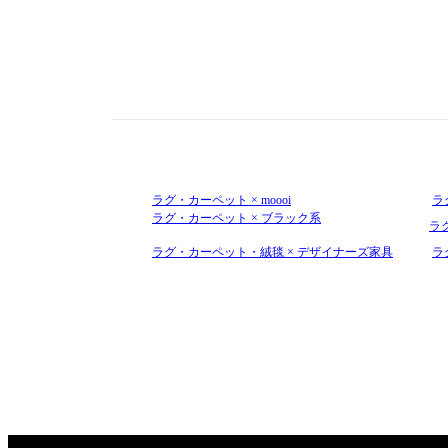
ラグ・カーペット × moooi
ラ
ラグ・カーペット × ブラック系
ラグ
ラグ・カーペット・絨毯 × デザイナーズ家具
ラ