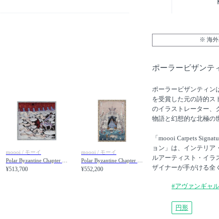
※ 海
ポーラービザンティ
ポーラービザンティンは、
を受賞した元の詩的ス
のイラストレーター、クラウ
物語と幻想的な北極の
「moooi Carpets S
ョン」は、インテリア
moooi / モーイ
moooi / モーイ
ルアーティスト・イラ
Polar Byzantine Chapter 3 / ポーラービザンティン チャプター3
Polar Byzantine Chapter 4 / ポーラービザンティン チャプター4
ザイナーが手がける全
¥513,700
¥552,200
#アヴァンギャ
円形