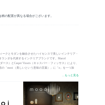
とは柄の配置が異なる場合がございます。
、アンティークとモダンを融合させたハイセンスで美しいインテリア・
ランダを代表するインテリアブランドです。Marcel
ンダース）とCasper Vissers（キャスパー・フィッサス）により、
語の「mooi （美しいという意味の言葉）」に「o」を一つ加
リジナリティのあるデザインを目指す意味を込めて名付けられ
…もっと見る
ゴシック、オリエンタルなど様々なエッセンスと現代の先進的
作品は、大胆で遊び心があり、常識にとらわれない独創的なイ
す。 アートディレクションを務めるマルセル・ワンダースをは
ジオ・ヨブ）、Jaime Hayon（ハイメ・アジョン）、Jasper
・モリソン）、Maaten Baas（マーティン バース）、三宅有洋、
ー）など世界的な著名デザイナーによる個性豊かで美しいコレクシ