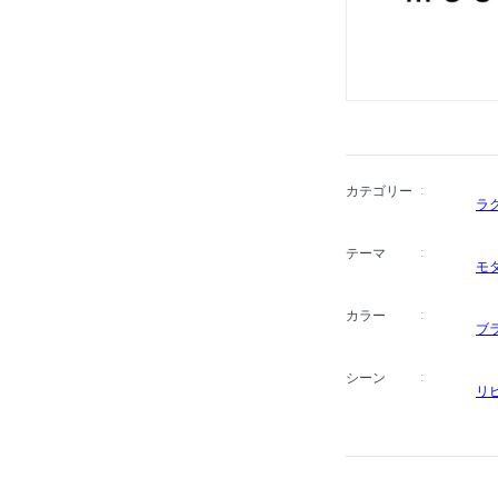
ョンは、ブランドデビュ
集め、驚きとユーモアを
カテゴリー
ラ
テーマ
モ
カラー
ブ
シーン
リ