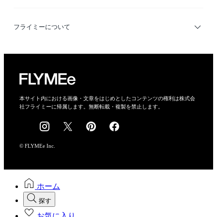
デザイナー検索
利用規約
フライミーについて
プライバシーポリシー
運営会社
特定商取引法に基づく表示
会社概要
本サイト内における画像・文章をはじめとしたコンテンツの権利は株式会
社フライミーに帰属します。無断転載・複製を禁止します。
採用情報
© FLYMEe Inc.
ホーム
探す
お気に入り