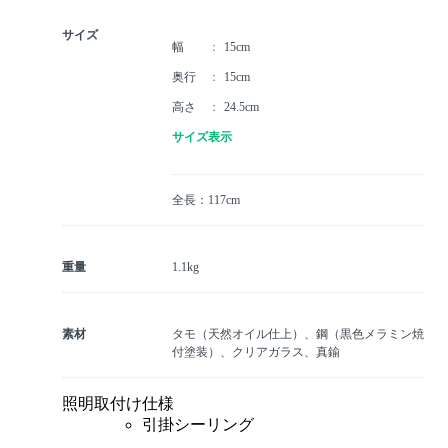
サイズ
幅
15cm
奥行
15cm
高さ
24.5cm
サイズ表示
全長：117cm
重量
1.1kg
素材
タモ（天然オイル仕上）、鋼（黒色メラミン焼
付塗装）、クリアガラス、真鍮
照明取付け仕様
引掛シーリング