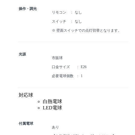
操作・調光
リモコン
なし
スイッチ
なし
※ 壁面スイッチでの点灯切替となります。
光源
市販球
口金サイズ
E26
必要電球個数
1
対応球
白熱電球
LED電球
付属電球
あり