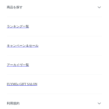
ご利用ガイド
商品を探す
お支払い方法
カテゴリー検索
ランキング一覧
送料・納期・配送
カラー検索
キャンペーン＆セール
FLYMEeマイル
テーマ検索
アーカイヴ一覧
お問い合わせ
シーン検索
FLYMEe GIFT SALON
サイトマップ
ブランド・ショップ検索
利用規約