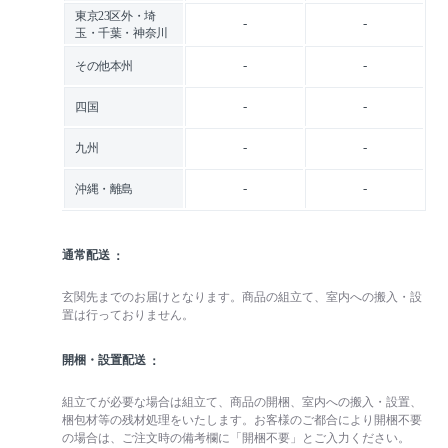
東京23区外・埼
-
-
玉・千葉・神奈川
-
-
その他本州
-
-
四国
-
-
九州
-
-
沖縄・離島
通常配送
玄関先までのお届けとなります。商品の組立て、室内への搬入・設
置は行っておりません。
開梱・設置配送
組立てが必要な場合は組立て、商品の開梱、室内への搬入・設置、
梱包材等の残材処理をいたします。お客様のご都合により開梱不要
の場合は、ご注文時の備考欄に「開梱不要」とご入力ください。