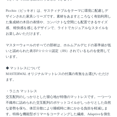
Picchio（ピッキオ）は、サスティナブルをテーマに環境に配慮しデ
ザインされた家具シリーズです。素材をあますところなく有効利用し
た集成材の木目の表情や、コンパクトな空間にも配置できるサイズ
感、 軽快感を感じるデザインで、ライトでカジュアルなスタイルを
お楽しみいただけます。
マスターウォールのすべての部材は、ホルムアルデヒドの基準値が低
いと認められた表示F☆☆☆☆認定（JIS）されているものを使用して
います。
◆ マットレスについて
MASTERWAL オリジナルマットレスの付属の有無をお選びいただけ
ます。
・ラニカ マットレス
交互配列のしっかりとした寝心地が特徴のマットレスです。一つ一つ
不織布に詰められた交互配列のポケットコイルがしっかりとした自然
な姿勢を保ち、体圧分散により睡眠時に体にかかる負担を軽減しま
す。特殊な機能型ポリマーをコーティングした繊維、Adaptiveを側生