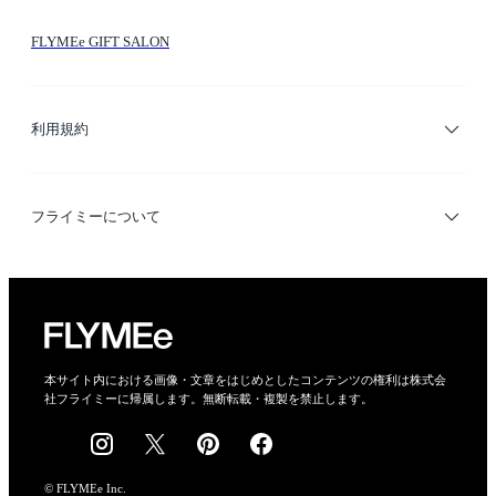
シーン検索
FLYMEe GIFT SALON
サイトマップ
ブランド・ショップ検索
利用規約
デザイナー検索
利用規約
フライミーについて
プライバシーポリシー
運営会社
特定商取引法に基づく表示
会社概要
本サイト内における画像・文章をはじめとしたコンテンツの権利は株式会
社フライミーに帰属します。無断転載・複製を禁止します。
採用情報
© FLYMEe Inc.