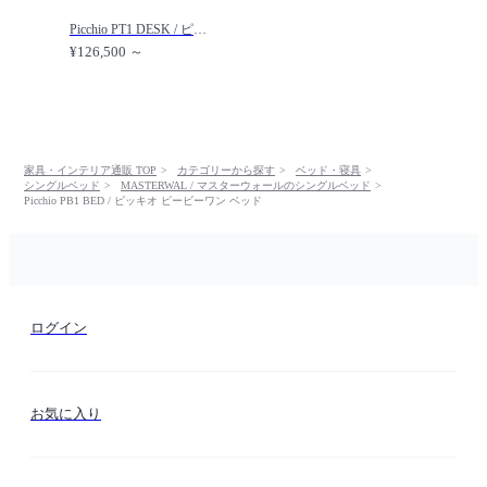
Picchio PT1 DESK / ピッキオ ピーティーワン デスク /
¥126,500 ～
家具・インテリア通販 TOP
カテゴリーから探す
ベッド・寝具
シングルベッド
MASTERWAL / マスターウォールのシングルベッド
Picchio PB1 BED / ピッキオ ピービーワン ベッド
ログイン
お気に入り