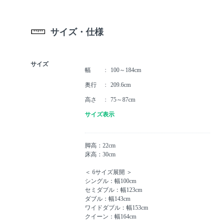
サイズ・仕様
サイズ
幅
100～184cm
奥行
209.6cm
高さ
75～87cm
サイズ表示
脚高：22cm
床高：30cm
＜ 6サイズ展開 ＞
シングル：幅100cm
セミダブル：幅123cm
ダブル：幅143cm
ワイドダブル：幅153cm
クイーン：幅164cm