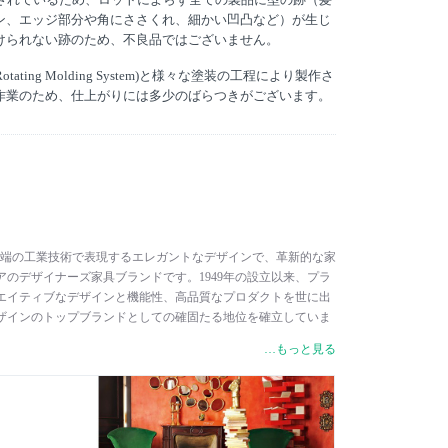
ン、エッジ部分や角にささくれ、細かい凹凸など）が生じ
けられない跡のため、不良品ではございません。
tating Molding System)と様々な塗装の工程により製作さ
作業のため、仕上がりには多少のばらつきがございます。
ルは、最先端の工業技術で表現するエレガントなデザインで、革新的な家
のデザイナーズ家具ブランドです。1949年の設立以来、プラ
エイティブなデザインと機能性、高品質なプロダクトを世に出
ザインのトップブランドとしての確固たる地位を確立していま
ラスチックの利用と新技術やプロセスの研究は、製品の機能的性
…もっと見る
することに尽力してきたカルテルの基礎です。カルテルのプラ
機能的な面に加えて、魅力と貴重さを兼ね備え、一般的なプラ
、単なる機能的な物から真に贅沢な一品へと根本的に変えまし
やさしいバイオプラスチックなどの新素材を用いたり、A.I.
をさせたりと、常に人々を驚かせるようなプロダクト開発を展