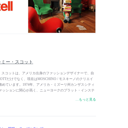
ップ・スタルク、ヴィコ・マジストレッティ、パトリシア・ウル
ダース、ピエロ・リッソーニ、吉岡徳仁など、国際的な一流デ
し、世界中に最新トレンドを発信しています。
/ ジェレミー・スコット
 ジェレミー・スコットは、アメリカ出身のファッションデザイナーで、自
COTTだけでなく、現在はMOSCHINO / モスキーノのクリエイ
めています。1974年、アメリカ・ミズーリ州カンザスシティ
ァッションに関心が高く、ニューヨークのプラット・インステ
ッションを専攻。在学中、ジャンポール・ゴルチエのもとでイ
…もっと見る
業後の1997年にパリへ渡り、自身の名を冠したブランドを立
ウェイショーを開催し、パリのファッション界で人気を博しま
Fashion Awardsのベスト・ヤングデザイナーにノミネート。彼の独
ィアやジャーナリストから高く評価され、多くのセレブリティ
ティ・ペリー、グウェン・ステファニ、マドンナ、リアーナな