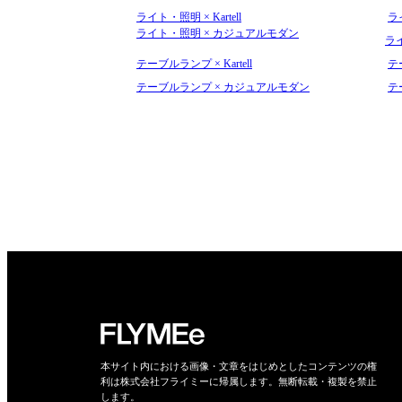
ライト・照明 × Kartell
ライ
ライト・照明 × カジュアルモダン
ラ
テーブルランプ × Kartell
テー
テーブルランプ × カジュアルモダン
テ
本サイト内における画像・文章をはじめとしたコンテンツの権
利は株式会社フライミーに帰属します。無断転載・複製を禁止
します。