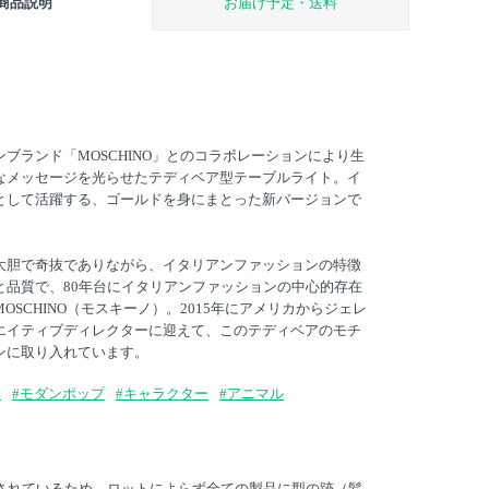
商品説明
お届け予定・送料
ブランド「MOSCHINO」とのコラボレーションにより生
なメッセージを光らせたテディベア型テーブルライト。イ
として活躍する、ゴールドを身にまとった新バージョンで
大胆で奇抜でありながら、イタリアンファッションの特徴
と品質で、80年台にイタリアンファッションの中心的存在
OSCHINO（モスキーノ）。2015年にアメリカからジェレ
エイティブディレクターに迎えて、このテディベアのモチ
ンに取り入れています。
ン
#モダンポップ
#キャラクター
#アニマル
産されているため、ロットによらず全ての製品に型の跡（髪