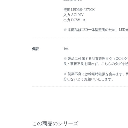
照度 LED6粒 / 2700K
入力 AC100V
出力 DC5V 1A
※ 本商品はLED一体型照明のため、LE
保証
1年
※ 製品に付属する品質管理タグ（QCタ
良・事後不良を問わず、こちらのタグを
※ 初期不良には輸送時破損を含みます。
分しないようお願いいたします。
この商品のシリーズ