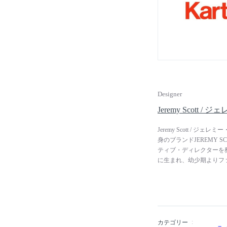
開しています。 フィリ
キオラ、マルセル・ワン
ザイナーとコラボレート
Designer
Jeremy Scott 
Jeremy Scott /
身のブランドJEREMY S
ティブ・ディレクターを務
に生まれ、幼少期よりフ
ィテュートに進学しファ
ンターンシップを経験。卒
ち上げ、同年に初のラン
す。1999年にはCFDA 
創的なデザインは、メデ
を魅了。これまでにケイ
カテゴリー