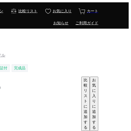
ン
比較リスト
お気に入り
カート
お知らせ
ご利用ガイド
ルテル
証付
完成品
比
お
較
気
D
リ
に
ス
入
ト
り
に
に
追
追
加
加
す
す
る
る