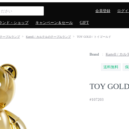
会員登録
ログイ
ランド・ショップ
キャンペーン＆セール
GIFT
テーブルランプ
Kartell / カルテルのテーブルランプ
TOY GOLD / トイゴールド
Brand
Kartell / カ
送料無料
保
TOY GOL
#107203