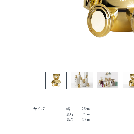
サイズ
幅
26cm
奥行
24cm
高さ
30cm