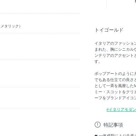
（メタリック）
トイゴールド
イタリアのファッション
まれた、胸にシニカル
ンテリアのアクセント
す。
ポップアートのように
でもある仕立ての良さ
として一斉を風靡したM
ミー・スコットをクリ
ーフをブランドアイコ
#イタリアモダ
特記事項
◼︎ 一体成型により生