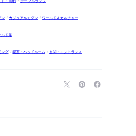
イト・照明
テーブルランプ
ベートでも親交があります。2001年に拠点をロサンゼルスに
ィダスと、2005年よりロンシャンと定期的なコラボレーションを
CHINOのクリエイティブ・ディレクターに就任し、第一線で活躍
ダン
カジュアルモダン
ワールド＆カルチャー
ールド系
ビング
寝室・ベッドルーム
玄関・エントランス