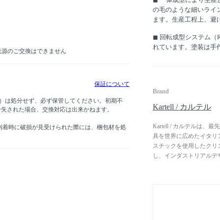
の毛のような細いライ
ます。生産工程上、避
◼︎ 回転成型システム（Ro
れています。塗装は手
D光源のご交換はできません
保証について
Brand
グ）は処分せず、必ず保管してください。初期不
Kartell / カルテル
紛失された場合、交換対応は出来かねます。
Kartell / カルテ
到着時に破損が見受けられた際には、梱包材を処
具を世界に広めたイタリア
スチックを使用したクリ
し、インダストリアルデ
す。 次々と進化するプ
能及び美しい外観を革新
スチックは、実用的かつ
スチック製品の捉え方を
た。近年では、地球環境に
（人工知能）にデザイン