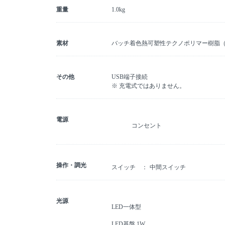
重量
1.0kg
素材
バッチ着色熱可塑性テクノポリマー樹脂
その他
USB端子接続
※ 充電式ではありません。
電源
コンセント
操作・調光
スイッチ
中間スイッチ
光源
LED一体型
LED基盤 1W