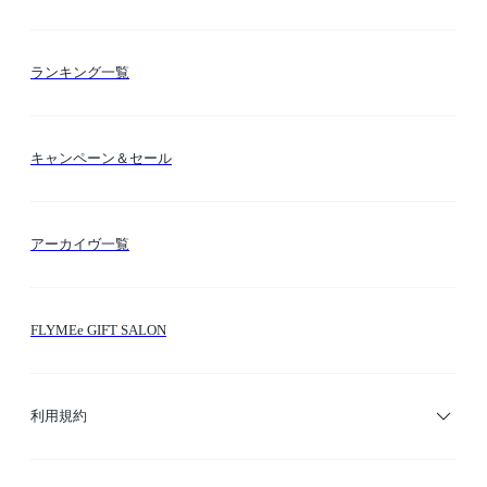
お支払い方法
カテゴリー検索
ランキング一覧
送料・納期・配送
カラー検索
キャンペーン＆セール
FLYMEeマイル
テーマ検索
アーカイヴ一覧
お問い合わせ
シーン検索
FLYMEe GIFT SALON
サイトマップ
ブランド・ショップ検索
利用規約
デザイナー検索