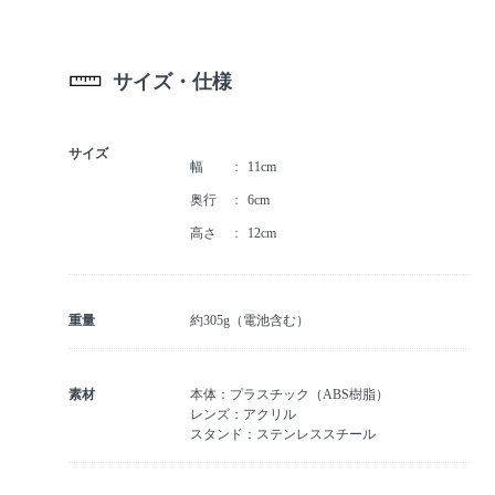
サイズ・仕様
サイズ
幅
11cm
奥行
6cm
高さ
12cm
重量
約305g（電池含む）
素材
本体：プラスチック（ABS樹脂）
レンズ：アクリル
スタンド：ステンレススチール