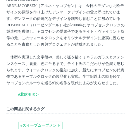
ARNE JACOBSEN（アルネ・ヤコブセン）は、今日のモダンな北欧デ
ザインの原型を作り上げたデンマークデザインの父と呼ばれていま
す。デンマークの伝統的なデザインを踏襲し育むことに努めている
ROSENDAHL（ローゼンダール）社が2008年にヤコブセンクロックの
製造権を獲得し、ヤコブセンの愛弟子であるテイト・ヴァイラント監
修の元、このウォールクロックをオリジナルデザインに忠実に甦らせ
ることを責務とした再興プロジェクトが結成されました。
一体型を実現した文字盤や、美しく弧を描くミネラルガラスとステン
レスケース、裏蓋、色に至るまで、テイト氏のこだわりが色濃く感じ
られます。ウォールクロックの復刻に加え、新たにヤコブセンの代表
作であるテーブルクロックの製品化も実現。半世紀以上の時を経て、
ヤコブセンのルーツを巡る幻の名作を現代によみがえらせました。
#北欧モダン
この商品に関するタグ
#スイープムーブメント