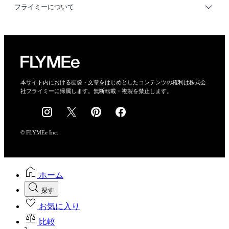
利用規約
フライミーについて
プライバシーポリシー
運営会社
特定商取引法に基づく表示
会社概要
本サイト内における画像・文章をはじめとしたコンテンツの権利は株式会
社フライミーに帰属します。無断転載・複製を禁止します。
採用情報
© FLYMEe Inc.
ホーム
探す
お気に入り
比較