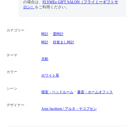
の場合は、
FLYMEe GIFT SALON（フライミーギフトサ
ロン）
をご利用ください。
カテゴリー
時計
置時計
時計
目覚まし時計
テーマ
北欧
カラー
ホワイト系
シーン
寝室・ベッドルーム
書斎・ホームオフィス
デザイナー
Arne Jacobsen / アルネ・ヤコブセン