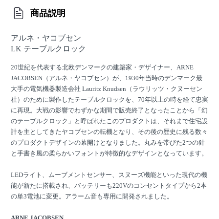
商品説明
アルネ・ヤコブセン
LK テーブルクロック
20世紀を代表する北欧デンマークの建築家・デザイナー、ARNE
JACOBSEN（アルネ・ヤコブセン）が、1930年当時のデンマーク最
大手の電気機器製造会社 Lauritz Knudsen（ラウリッツ・クヌーセン
社）のために製作したテーブルクロックを、70年以上の時を経て忠実
に再現。大戦の影響でわずかな期間で販売終了となったことから「幻
のテーブルクロック」と呼ばれたこのプロダクトは、それまで住宅設
計を主としてきたヤコブセンの転機となり、その後の歴史に残る数々
のプロダクトデザインの幕開けとなりました。丸みを帯びた2つの針
と手書き風の柔らかいフォントが特徴的なデザインとなっています。
LEDライト、ムーブメントセンサー、スヌーズ機能といった現代の機
能が新たに搭載され、バッテリーも220Vのコンセントタイプから2本
の単3電池に変更。アラーム音も専用に開発されました。
ARNE JACOBSEN