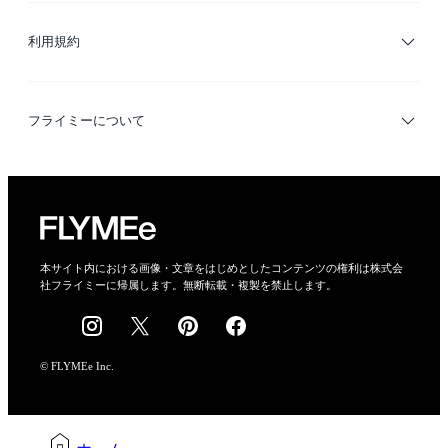
ブランド・ショップ検索
利用規約
デザイナー検索
利用規約
フライミーについて
プライバシーポリシー
運営会社
特定商取引法に基づく表示
会社概要
本サイト内における画像・文章をはじめとしたコンテンツの権利は株式会
社フライミーに帰属します。無断転載・複製を禁止します。
採用情報
© FLYMEe Inc.