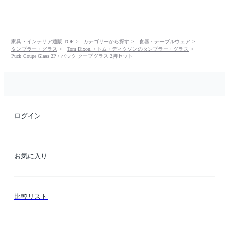
家具・インテリア通販 TOP
カテゴリーから探す
食器・テーブルウェア
タンブラー・グラス
Tom Dixon. / トム・ディクソンのタンブラー・グラス
Puck Coupe Glass 2P / パック クープグラス 2脚セット
ログイン
お気に入り
比較リスト