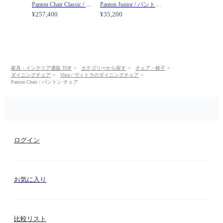
Panton Chair Classic / パントン チェア クラシック /
Panton Junior / パントン ジュニア /
¥257,400
¥35,200
家具・インテリア通販 TOP
カテゴリーから探す
チェア・椅子
ダイニングチェア
Vitra / ヴィトラのダイニングチェア
Panton Chair / パントン チェア
ログイン
お気に入り
比較リスト