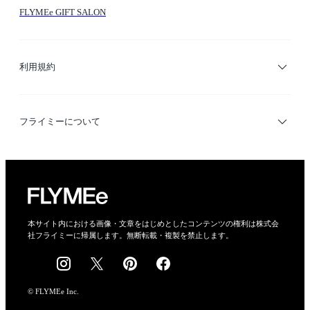
FLYMEe GIFT SALON
サイトマップ
ブランド・ショップ検索
利用規約
デザイナー検索
利用規約
フライミーについて
プライバシーポリシー
運営会社
特定商取引法に基づく表示
会社概要
本サイト内における画像・文章をはじめとしたコンテンツの権利は株式会
社フライミーに帰属します。無断転載・複製を禁止します。
採用情報
© FLYMEe Inc.