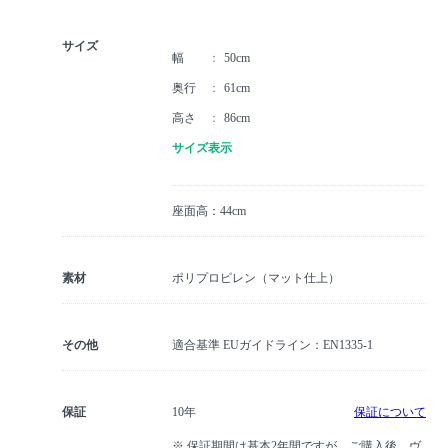
サイズ
幅
50cm
奥行
61cm
高さ
86cm
サイズ表示
座面高：44cm
素材
ポリプロピレン（マット仕上）
その他
適合基準 EUガイドライン：EN1335-1
保証
10年
保証について
※ 保証期間は基本2年間ですが、ご購入後、ヴ