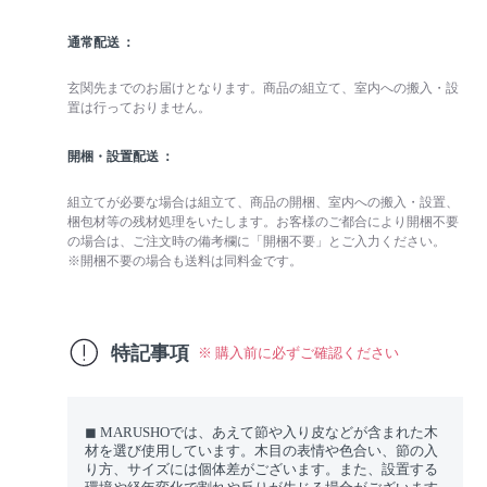
通常配送
玄関先までのお届けとなります。商品の組立て、室内への搬入・設
置は行っておりません。
開梱・設置配送
組立てが必要な場合は組立て、商品の開梱、室内への搬入・設置、
梱包材等の残材処理をいたします。お客様のご都合により開梱不要
の場合は、ご注文時の備考欄に「開梱不要」とご入力ください。
※開梱不要の場合も送料は同料金です。
特記事項
※ 購入前に必ずご確認ください
◼︎ MARUSHOでは、あえて節や入り皮などが含まれた木
材を選び使用しています。木目の表情や色合い、節の入
り方、サイズには個体差がございます。また、設置する