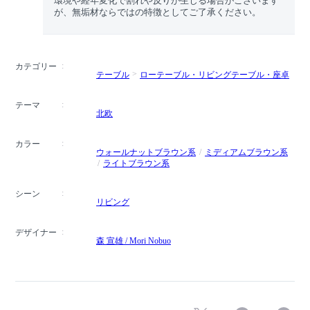
環境や経年変化で割れや反りが生じる場合がございます
が、無垢材ならではの特徴としてご了承ください。
カテゴリー
テーブル
ローテーブル・リビングテーブル・座卓
テーマ
北欧
カラー
ウォールナットブラウン系
ミディアムブラウン系
ライトブラウン系
シーン
リビング
デザイナー
森 宣雄 / Mori Nobuo