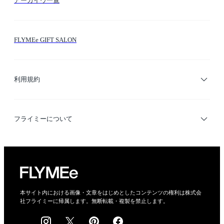
アーカイヴ一覧
お問い合わせ
シーン検索
FLYMEe GIFT SALON
サイトマップ
ブランド・ショップ検索
利用規約
デザイナー検索
利用規約
フライミーについて
プライバシーポリシー
運営会社
特定商取引法に基づく表示
会社概要
本サイト内における画像・文章をはじめとしたコンテンツの権利は株式会
社フライミーに帰属します。無断転載・複製を禁止します。