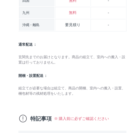
無料
-
四国
無料
-
九州
要見積り
-
沖縄・離島
通常配送
玄関先までのお届けとなります。商品の組立て、室内への搬入・設
置は行っておりません。
開梱・設置配送
組立てが必要な場合は組立て、商品の開梱、室内への搬入・設置、
梱包材等の残材処理をいたします。
特記事項
※ 購入前に必ずご確認ください