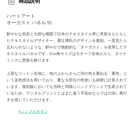
商品説明
ハートアート
オーガスト パネル 92
鮮やかな色彩と大胆な構図で日本のテキスタイル界に革新をもたらし
たテキスタイルデザイナー、粟辻博氏のデザインを復刻。一度見たら
忘れられないような、鮮やかで独創的な「オーガスト」を使用したテ
キスタイルパネルです。92m角サイズはモチーフ全体が入り、ダイナ
ミックに壁面を飾ります。
上質なコットン生地に、色の上からさらに別の色を重ねる「重色」と
いう染色技法を用いており、重なる部分の色使いも綿密に計算されて
います。復刻版においても当時と同様にハンドプリントで生産されて
いるため、デジタルプリントとはまた違う手染めならではの深い奥行
きを感じていただけます。
#シンプルモダン