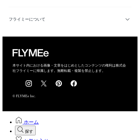
デザイナー検索
利用規約
フライミーについて
プライバシーポリシー
運営会社
特定商取引法に基づく表示
会社概要
本サイト内における画像・文章をはじめとしたコンテンツの権利は株式会
社フライミーに帰属します。無断転載・複製を禁止します。
採用情報
© FLYMEe Inc.
ホーム
探す