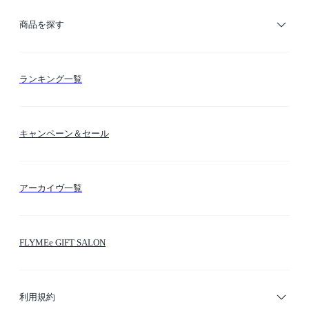
ご利用ガイド
商品を探す
お支払い方法
カテゴリー検索
ランキング一覧
送料・納期・配送
カラー検索
キャンペーン＆セール
FLYMEeマイル
テーマ検索
アーカイヴ一覧
お問い合わせ
シーン検索
FLYMEe GIFT SALON
サイトマップ
ブランド・ショップ検索
利用規約