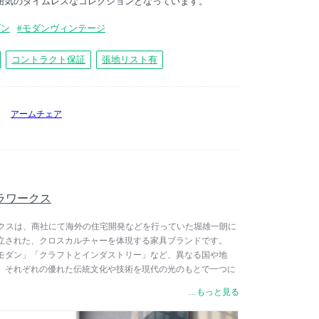
囲気のタイムレスなコレクションとなっています。
ダン
#モダンヴィンテージ
コントラクト保証
張地リスト有
アームチェア
 ステラワークス
/ ステラワークスは、商社にて海外の住宅開発などを行っていた堀雄一朗に
設立された、クロスカルチャーを体現する家具ブランドです。
モダン」「クラフトとインダストリー」など、異なる国や地
、それぞれの優れた伝統文化や技術を現代の光のもとで一つに
もと、上海とロンドンを拠点とするNeri & Hu（ネリ＆フー）
…もっと見る
クターに迎え、ニューヨークなどを拠点とするYabu
・プシェルバーグ）や日本のnendoといった世界トップクラスの建築