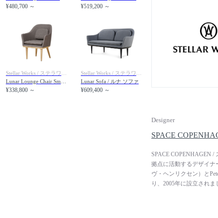
家、インテリアデザイナ
¥480,700 ～
¥519,200 ～
し、ヨーロッパの伝統と
イルやモチーフを取り入
Stellar Works / ステラワークス
Stellar Works / ステラワークス
Lunar Lounge Chair Small / ルナ ラウンジチェア スモール
Lunar Sofa / ルナ ソファ
¥338,800 ～
¥609,400 ～
Designer
SPACE COPEN
SPACE COPENHA
拠点に活動するデザイナーユニッ
ヴ・ヘンリクセン）とPeter
り、2005年に設立され
後、家具から建築物、ア
されるコペンハーゲンの
界各地の個人邸宅や、ホ