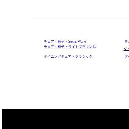
チェア・椅子 × Stellar Works
チ
チェア・椅子 × ライトブラウン系
ダイ
ダイニングチェア × クラシック
ダ