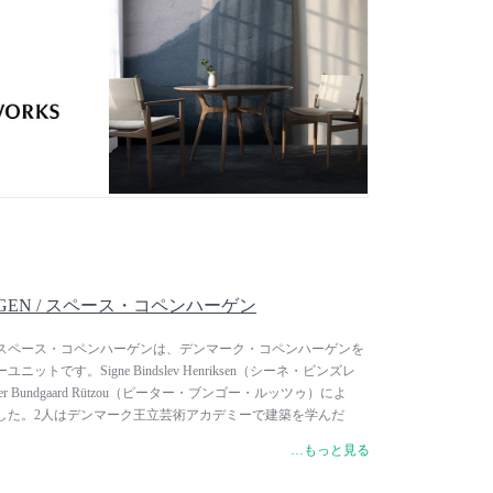
ー、プロダクトデザイナーを起用。アジアの美に改めて注目
いう異なる視点から、歴史ある日本の伝統的なフォルムやスタ
れ、タイムレスな新しいものづくりを目指しています。
HAGEN / スペース・コペンハーゲン
GEN / スペース・コペンハーゲンは、デンマーク・コペンハーゲンを
トです。Signe Bindslev Henriksen（シーネ・ビンズレ
 Bundgaard Rützou（ピーター・ブンゴー・ルッツゥ）によ
ました。2人はデンマーク王立芸術アカデミーで建築を学んだ
ート設備に至るまで幅広いプロジェクトを担当。世界一と賞賛
…もっと見る
レストラン「NOMA（ノーマ）」の内装デザインをはじめ、世
テル・レストランのアート・インスタレーション、ディレクシ