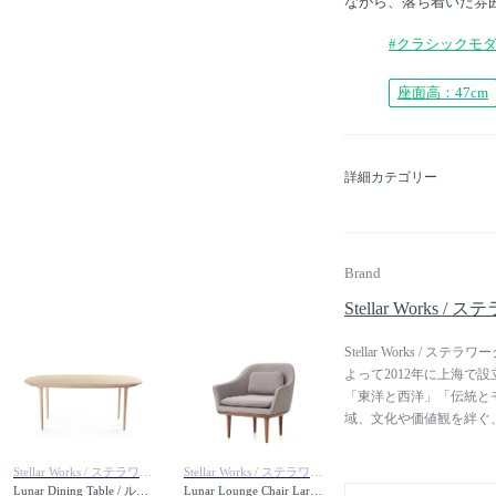
ながら、落ち着いた雰
#クラシックモ
座面高：47cm
詳細カテゴリー
Brand
Stellar Works /
Stellar Works 
よって2012年に上海で
「東洋と西洋」「伝統と
域、文化や価値観を絆ぐ
する、というコンセプトの
をクリエイティブ・ディレ
Stellar Works / ステラワークス
Stellar Works / ステラワークス
Pushelberg（ヤブ
Lunar Dining Table / ルナ ダイニングテーブル
Lunar Lounge Chair Large / ルナ ラウンジチェア ラージ