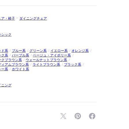
ンまで手がけています。
ェア・椅子
ダイニングチェア
ラシック
ッド系
ブルー系
グリーン系
イエロー系
オレンジ系
ンク系
パープル系
ベージュ・アイボリー系
ークブラウン系
ウォールナットブラウン系
ディアムブラウン系
ライトブラウン系
ブラック系
レー系
ホワイト系
イニング