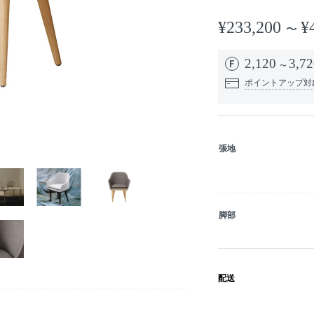
¥233,200
¥
2,120
3,72
ポイントアップ対
張地
脚部
配送