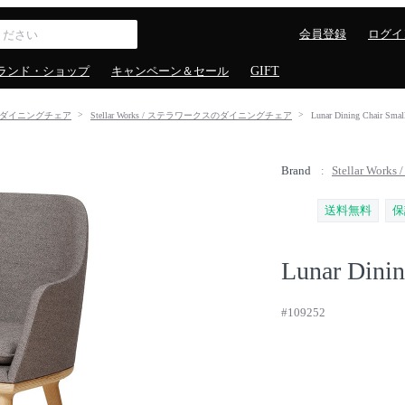
会員登録
ログイ
ランド・ショップ
キャンペーン＆セール
GIFT
ダイニングチェア
Stellar Works / ステラワークスのダイニングチェア
Lunar Dining Chai
Brand
Stellar Wo
送料無料
保
Lunar Dinin
#109252