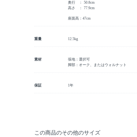
奥行
50.8cm
高さ
77.9cm
座面高：47cm
重量
12.5kg
素材
張地：選択可
脚部：オーク、またはウォルナット
保証
1年
この商品のその他のサイズ