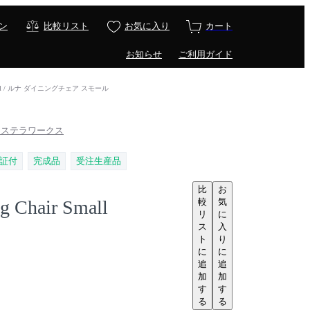
ン
比較リスト
お気に入り
カート
お知らせ
ご利用ガイド
r Small / ルナ ダイニングチェア スモール
rks / ステラワークス
証付
完成品
受注生産品
比
お
較
気
g Chair Small
リ
に
ス
入
ト
り
に
に
追
追
加
加
す
す
る
る