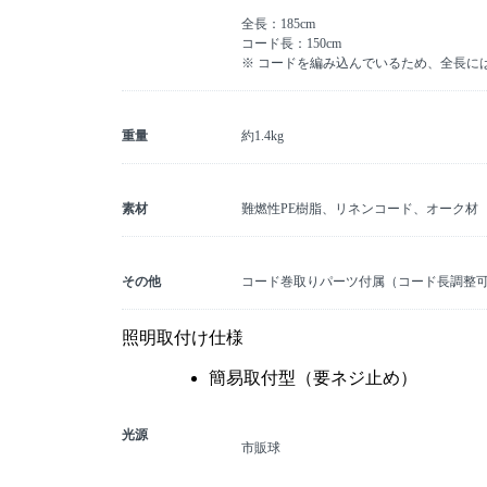
全長：185cm
コード長：150cm
※ コードを編み込んでいるため、全長に
重量
約1.4kg
素材
難燃性PE樹脂、リネンコード、オーク材
その他
コード巻取りパーツ付属（コード長調整
照明取付け仕様
簡易取付型（要ネジ止め）
光源
市販球