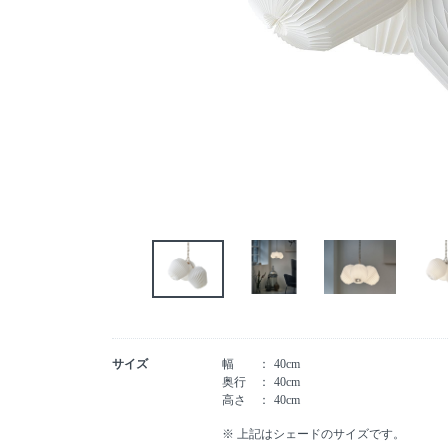
サイズ
幅
40cm
奥行
40cm
高さ
40cm
※ 上記はシェードのサイズです。