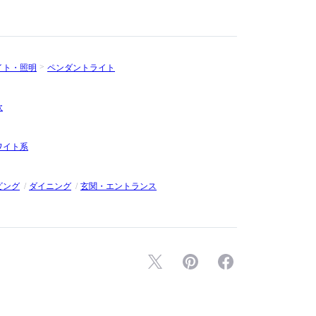
イト・照明
ペンダントライト
欧
ワイト系
ビング
ダイニング
玄関・エントランス