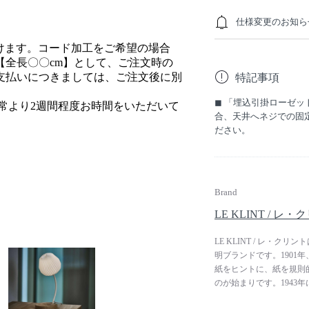
仕様変更のお知ら
だけます。コード加工をご希望の場合
【全長〇〇cm】として、ご注文時の
本商品は2025年6月2
支払いにつきましては、ご注文後に別
特記事項
【LED電球】に変更
◼︎ 「埋込引掛ローゼ
常より2週間程度お時間をいただいて
合、天井へネジでの固
ださい。
Brand
LE KLINT / レ
LE KLINT / レ・
明ブランドです。1901
紙をヒントに、紙を規則
のが始まりです。1943
ク家具デザインの父と呼