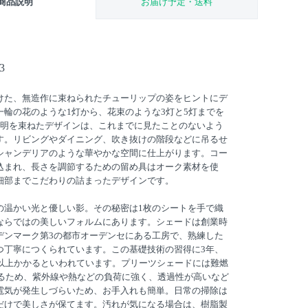
商品説明
お届け予定・送料
3
けた、無造作に束ねられたチューリップの姿をヒントにデ
一輪の花のような1灯から、花束のような3灯と5灯までを
照明を束ねたデザインは、これまでに見たことのないよう
す。リビングやダイニング、吹き抜けの階段などに吊るせ
シャンデリアのような華やかな空間に仕上がります。コー
込まれ、長さを調節するための留め具はオーク素材を使
細部までこだわりの詰まったデザインです。
の温かい光と優しい影。その秘密は1枚のシートを手で織
ならではの美しいフォルムにあります。シェードは創業時
デンマーク第3の都市オーデンセにある工房で、熟練した
つ丁寧につくられています。この基礎技術の習得に3年、
年以上かかるといわれています。プリーツシェードには難燃
いるため、紫外線や熱などの負荷に強く、透過性が高いなど
電気が発生しづらいため、お手入れも簡単。日常の掃除は
だけで美しさが保てます。汚れが気になる場合は、樹脂製