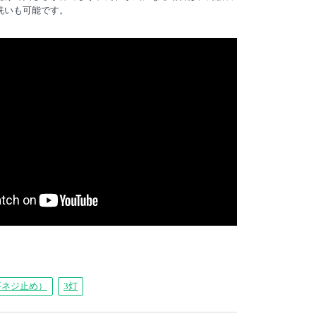
洗いも可能です。
要ネジ止め）
3灯