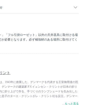
せ
日以降お届け分より、付属電球が「Philips Hue電球」から
となります。
ット」「フル引掛ローゼット」以外の天井器具に取付ける場
定が必要となります。必ず補強材のある場所に取付けてく
・クリント
クリントは、1943年に創業した、デンマークを代表する王室御用達の照
年、デンマークの建築家 P.V.イェンセン・クリントが日本の折り
的に折り上げて作る、手づくりのランプシェードを生み出した
年に息子のターエ・クリントがレ・クリント社を設立。デンマー
ばれ、著名デザイナーにも影響を与えたコーア・クリント（タ
…もっと見る