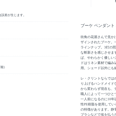
は誤差が生じます。
ブーケ ペンダント 
街角の花屋さんで見か
ザインされたブーケ。
ラインナップ。3灯の
な斬新さを感じさせま
ば、やわらかく優しい
ドはリネン素材で編み
可能）
用。シェード以外にも
レ・クリントならでは
り上げるハンドメイド
から変わらず現在も、
職人によって一つひと
一人前になるのに10
性PE樹脂を使用して
の特徴があります。静
ブラシなどで埃を払う