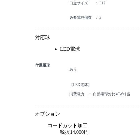
口金サイズ
E17
必要電球個数
3
対応球
LED電球
付属電球
あり
【LED電球】
消費電力
白熱電球対比40W相当
オプション
コードカット加工
税抜14,000円