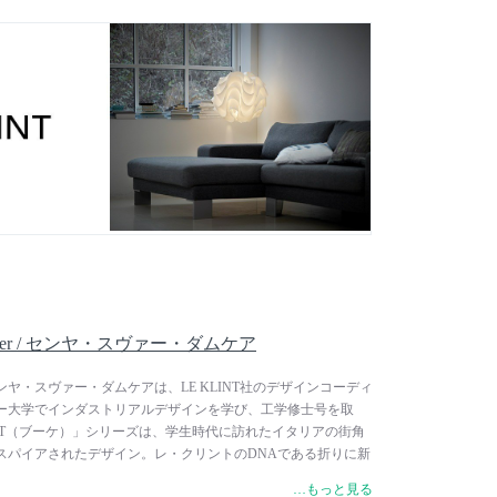
ブランドとして成長し、2003年にはデンマーク王室御用達に
しい冬を過ごす北欧の生活の中で磨かれてきたデザインや伝統
大切に受け継がれ、現在でも創業の地デンマークにて、職人の
ことを信念としています。
Damkjaer / センヤ・スヴァー・ダムケア
mkjaer / センヤ・スヴァー・ダムケアは、LE KLINT社のデザインコーディ
ー大学でインダストリアルデザインを学び、工学修士号を取
ET（ブーケ）」シリーズは、学生時代に訪れたイタリアの街角
スパイアされたデザイン。レ・クリントのDNAである折りに新
、モダンなシャンデリアのような照明を生み出しました。
…もっと見る