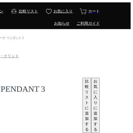
ン
比較リスト
お気に入り
カート
お知らせ
ご利用ガイド
/ ブーケ ペンダント 3
/ レ・クリント
比
お
較
気
PENDANT 3
リ
に
ス
入
ト
り
に
に
追
追
加
加
す
す
る
る