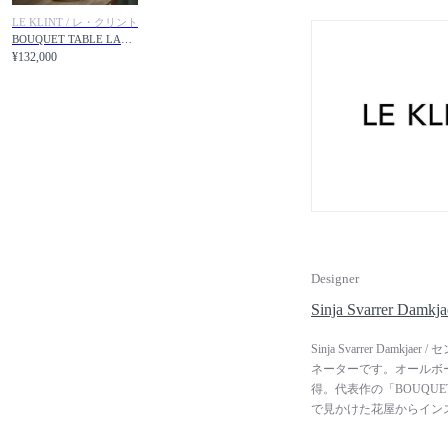
ーエの弟）によって世界的
選定されました。長く厳
LE KLINT / レ・クリント
BOUQUET TABLE LAMP 330 / ブーケ テーブルランプ 330
の技術は、時代を超えて
¥132,000
手仕事による製造を守る
Designer
Sinja Svarrer 
Sinja Svarrer Da
ネーターです。オールボ
得。代表作の「BOUQU
で見かけた花屋からイン
たな解釈を加えることで