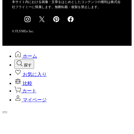
会社概要
本サイト内における画像・文章をはじめとしたコンテンツの権利は株式会
社フライミーに帰属します。無断転載・複製を禁止します。
採用情報
© FLYMEe Inc.
ホーム
探す
お気に入り
比較
カート
マイページ