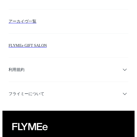
FLYMEeマイル
テーマ検索
アーカイヴ一覧
お問い合わせ
シーン検索
FLYMEe GIFT SALON
サイトマップ
ブランド・ショップ検索
利用規約
デザイナー検索
利用規約
フライミーについて
プライバシーポリシー
運営会社
特定商取引法に基づく表示