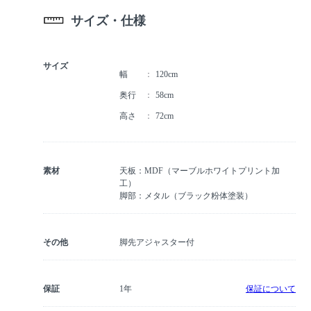
サイズ・仕様
サイズ
幅
120cm
奥行
58cm
高さ
72cm
素材
天板：MDF（マーブルホワイトプリント加
工）
脚部：メタル（ブラック粉体塗装）
その他
脚先アジャスター付
保証
1年
保証について