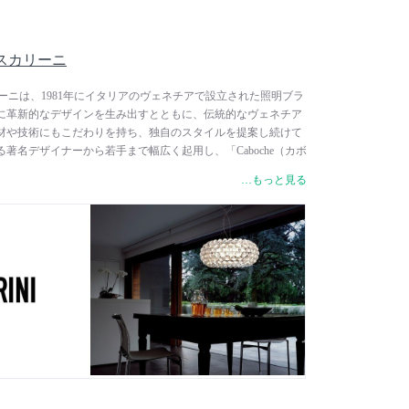
フォスカリーニ
ォスカリーニは、1981年にイタリアのヴェネチアで設立された照明ブラ
に革新的なデザインを生み出すとともに、伝統的なヴェネチア
材や技術にもこだわりを持ち、独自のスタイルを提案し続けて
著名デザイナーから若手まで幅広く起用し、「Caboche（カボ
（ツィギー）」をはじめ、消灯時でも美しいモダンアートとも言え
…もっと見る
す。