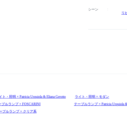
シーン
リ
ト・照明 × Patricia Urquiola & Eliana Gerotto
ライト・照明 × モダン
ブルランプ × FOSCARINI
テーブルランプ × Patricia Urquiola & E
ーブルランプ × クリア系