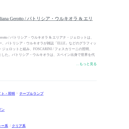
la & Eliana Gerotto / パトリシア・ウルキオラ & エリ
& Eliana Gerotto / パトリシア・ウルキオラ & エリアナ・ジェロットは、
ー、パトリシア・ウルキオラが雑誌「ELLE」などのグラフィッ
ェロットと組み、FOSCARINI / フォスカリーニの照明、
しました。パトリシア・ウルキオラは、スペイン出身で世界を代
です。ミラノ工科大学でアッキーレ・カスティリオーニに師
…もっと見る
でヴィコ・マジストレッティとともに商品開発を行います。
・アソシアティに在籍し、アレッシィ、フロス、ボッフィ、カッ
名だたる家具ブランドの作品を次々と発表しています。2001
し、ドリアデ、モローゾなど数々のブランドデザインに着手。
成や建築プロジェクトなど幅広い分野で活躍しています。エリ
イト・照明
テーブルランプ
ェネチア出身で、ミラノでグラフィックデザイナーとして活動
LLE」やヴェネチアのビエンナーレ祭ではグラフィックを担当。
C、ArchLineraなどとの共同研究もしています。
ダン
レー系
クリア系