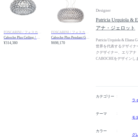
Designer
Patricia Urquio
アナ・ジェロット
FOSCARINI / フォスカリーニ
FOSCARINI / フォスカリーニ
Caboche Plus Ceiling / カボシュ プラス シーリング
Caboche Plus Pendant Grande / カボシュ プラス ペンダント グランデ
Patricia Urquiola 
¥314,380
¥698,170
世界を代表するデザイナ
クデザイナー、エリアナ・ジ
CABOCHEをデザイン
表するデザイナーの一人
事。その後デ・パドヴァ
1996年からリッソーニ
ペリーニ、カッシーナなど
年に自身の事務所を設立
その他にも、展示会の構
カテゴリー
ラ
アナ・ジェロットは、ヴ
を始めました。雑誌「E
テーマ
Beneton、Molteni&
モ
カラー
グ