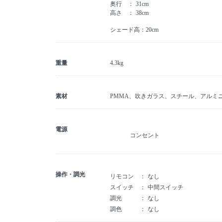
奥行
31cm
高さ
38cm
シェード高：20cm
重量
4.3kg
素材
PMMA、吹きガラス、スチール、アルミ
電源
コンセント
操作・調光
リモコン
なし
スイッチ
中間スイッチ
調光
なし
調色
なし