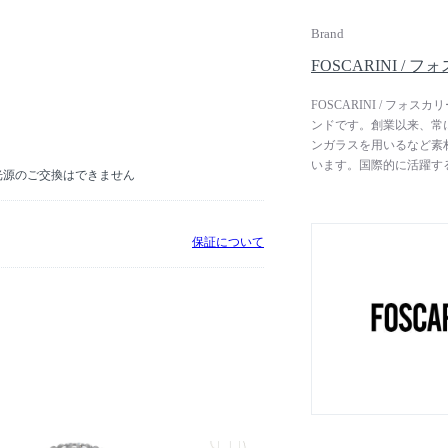
Brand
FOSCARINI / 
FOSCARINI / フ
ンドです。創業以来、常
ンガラスを用いるなど素
います。国際的に活躍する
D光源のご交換はできません
シュ）」や「Twiggy
る照明を得意としていま
保証について