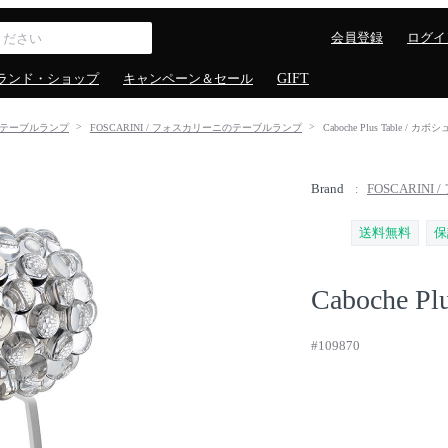
会員登録
ログイ
ランド・ショップ
キャンペーン＆セール
GIFT
テーブルランプ
FOSCARINI / フォスカリーニのテーブルランプ
Caboche Plus Table /
Brand
FOSCARINI
送料無料
保
Caboche Plu
#109870