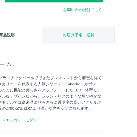
お問い合わせはこちら
商品説明
お届け予定・送料
テーブル
のプラスチックパールでできたブレスレットから着想を得て
カリーニを代表する人気シリーズ「Caboche（カボシ
のままに機能と美しさをアップデートしたLED一体型モデ
プルなデザインながら、シャンデリアのような煌びやかな
新モデルでは従来品よりもさらに透明度の高いアクリル球
の2700KのLEDにより温かな光を空間に放ちます。
ン
#エレガントモダン