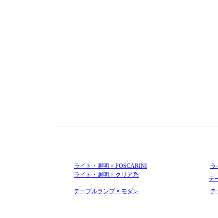
ライト・照明 × FOSCARINI
ライ
ライト・照明 × クリア系
テー
テーブルランプ × モダン
テ