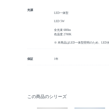
光源
LED一体型
LED 5W
全光束 680lm
色温度 2700K
※ 本商品はLED一体型照明のため、LE
保証
1年
この商品のシリーズ