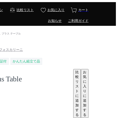
ン
比較リスト
お気に入り
カート
お知らせ
ご利用ガイド
 カボシュ プラス テーブル
 / フォスカリーニ
証付
かんたん組立て品
比
お
較
気
s Table
リ
に
ス
入
ト
り
に
に
追
追
加
加
す
す
る
る