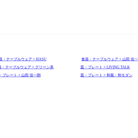
器・テーブルウェア × HASU
食器・テーブルウェア × 山田 佳
器・テーブルウェア × グリーン系
皿・プレート × LIVING TALK
・プレート × 山田 佳一朗
皿・プレート × 和風・和モダン