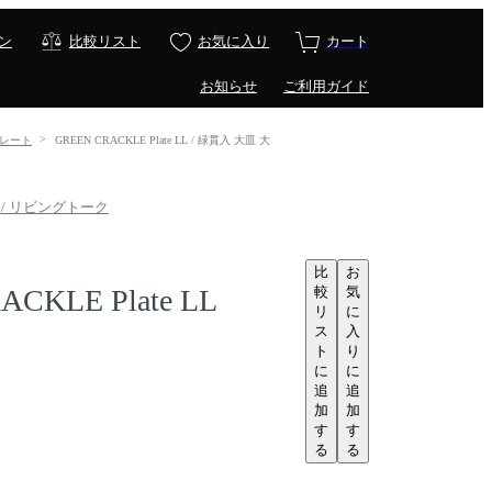
ン
比較リスト
お気に入り
カート
お知らせ
ご利用ガイド
プレート
GREEN CRACKLE Plate LL / 緑貫入 大皿 大
LK / リビングトーク
比
お
較
気
ACKLE Plate LL
リ
に
ス
入
ト
り
に
に
追
追
加
加
す
す
る
る