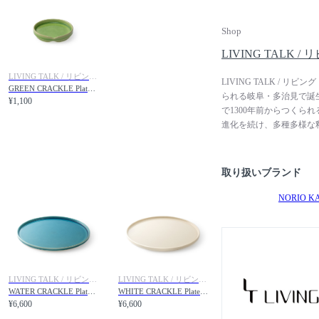
Shop
LIVING TALK 
LIVING TALK / リビングトーク
LIVING TALK /
GREEN CRACKLE Plate S / 緑貫入 小皿
られる岐阜・多治見で誕
¥1,100
で1300年前からつくら
進化を続け、多種多様な釉
のもの作り、間のもの語
ものづくりを目指してい
感、障子越しの柔らかな
取り扱いブランド
とし込み、間合い、光、
NORIO K
LIVING TALK / リビングトーク
LIVING TALK / リビングトーク
WATER CRACKLE Plate LL / 水貫入 大皿 大
WHITE CRACKLE Plate LL / 白貫入 大皿 大
¥6,600
¥6,600