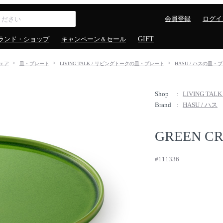
会員登録
ログイ
ランド・ショップ
キャンペーン＆セール
GIFT
ェア
皿・プレート
LIVING TALK / リビングトークの皿・プレート
HASU / ハスの皿・
Shop
LIVING TA
Brand
HASU / ハス
GREEN CR
#111336