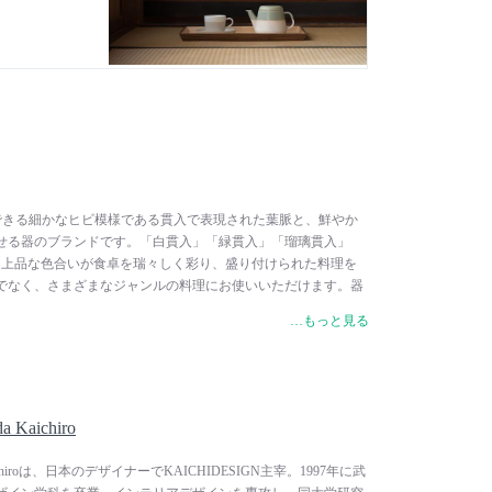
薬にできる細かなヒビ模様である貫入で表現された葉脈と、鮮やか
せる器のブランドです。「白貫入」「緑貫入」「瑠璃貫入」
る上品な色合いが食卓を瑞々しく彩り、盛り付けられた料理を
でなく、さまざまなジャンルの料理にお使いいただけます。器
れた切れ目は、スプーンを入れたまま蓋をして収納できたり、
…もっと見る
トラリーレストの役割を果たしたり、機能性と意匠性を兼ね備
 Kaichiro
Kaichiroは、日本のデザイナーでKAICHIDESIGN主宰。1997年に武