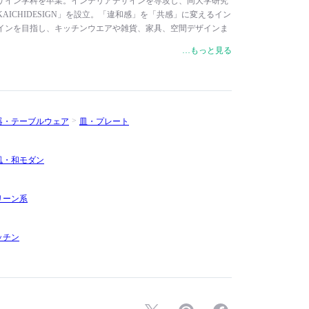
ザイン学科を卒業。インテリアデザインを専攻し、同大学研究
KAICHIDESIGN」を設立。「違和感」を「共感」に変えるイン
インを目指し、キッチンウエアや雑貨、家具、空間デザインま
数々のグッドデザイン賞受賞をはじめ、2010年にはレッドド
…もっと見る
はDesign for Asia Awardなど、世界のデザイン賞も受賞して
器・テーブルウェア
皿・プレート
風・和モダン
リーン系
ッチン