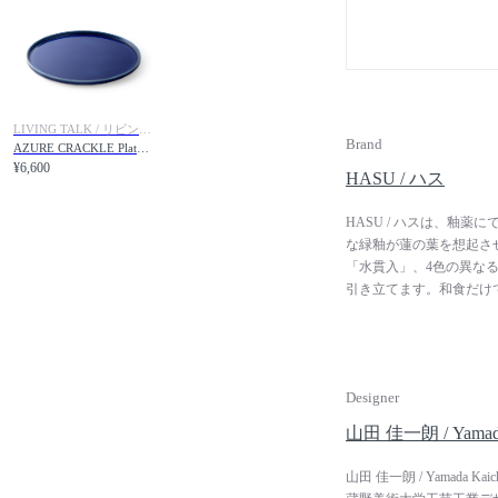
LIVING TALK / リビングトーク
Brand
AZURE CRACKLE Plate LL / 瑠璃貫入 大皿 大
¥6,600
HASU / ハス
HASU / ハスは、釉
な緑釉が蓮の葉を想起さ
「水貫入」、4色の異な
引き立てます。和食だけ
の縁と皿の高台に設けら
皿の切れ目は箸置きやカ
えています。
Designer
山田 佳一朗 / Yamada
山田 佳一朗 / Yamada 