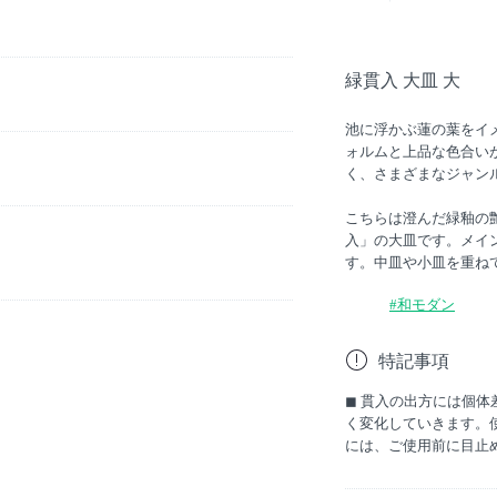
緑貫入 大皿 大
池に浮かぶ蓮の葉をイ
ォルムと上品な色合い
く、さまざまなジャン
こちらは澄んだ緑釉の
入」の大皿です。メイ
す。中皿や小皿を重ね
#和モダン
特記事項
◼︎ 貫入の出方には個
く変化していきます。
には、ご使用前に目止