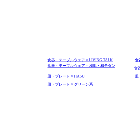
食器・テーブルウェア × LIVING TALK
食
食器・テーブルウェア × 和風・和モダン
食
皿・プレート × HASU
皿
皿・プレート × グリーン系