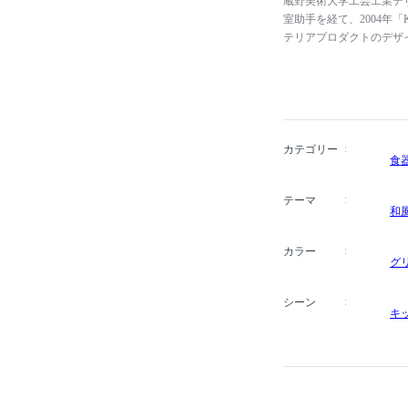
蔵野美術大学工芸工業デ
室助手を経て、2004年「
テリアプロダクトのデザ
で幅広く手掛けています。
ット・デザイン賞、2012年に
います。
カテゴリー
食
テーマ
和
カラー
グ
シーン
キ