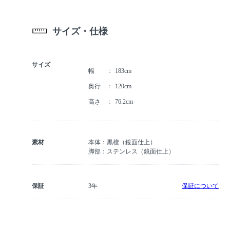
サイズ・仕様
サイズ
幅
183cm
奥行
120cm
高さ
76.2cm
素材
本体：黒檀（鏡面仕上）
脚部：ステンレス（鏡面仕上）
保証
3年
保証について