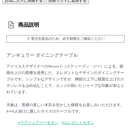
お気に入りに登録する
比較リストに追加する
商品説明
※ 受注生産品のため、必ず納期をご確認ください
アンギュラー ダイニングテーブル
アメリカ人デザイナーのSteven G（スティーブン・ジー）による、鏡
面仕上げの黒檀を使用した、エレガントなデザインのダイニングテー
ブルです。シンプルなデザインですが、脚部の上下に鏡面仕上げのス
テンレスをはめ込むことで、エッジの効いたシャープな印象が加えら
れています。
天板は、黒檀の美しい木目を生かした模様をお楽しみいただけます。
4〜6人掛けに適したサイズのテーブルです。
#ラグジュアリーモダン
#エレガントモダン