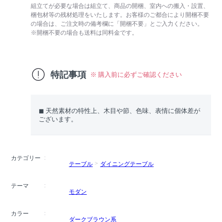
組立てが必要な場合は組立て、商品の開梱、室内への搬入・設置、
梱包材等の残材処理をいたします。お客様のご都合により開梱不要
の場合は、ご注文時の備考欄に「開梱不要」とご入力ください。
※開梱不要の場合も送料は同料金です。
特記事項
※ 購入前に必ずご確認ください
◼︎ 天然素材の特性上、木目や節、色味、表情に個体差が
ございます。
カテゴリー
テーブル
ダイニングテーブル
テーマ
モダン
カラー
ダークブラウン系