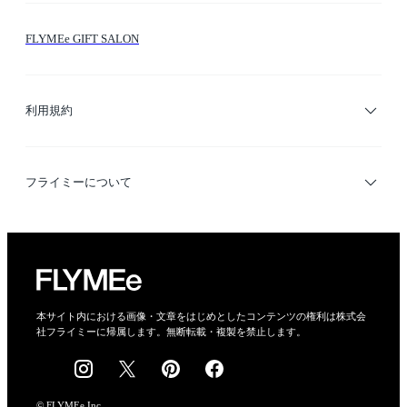
お問い合わせ
シーン検索
FLYMEe GIFT SALON
サイトマップ
ブランド・ショップ検索
利用規約
デザイナー検索
利用規約
フライミーについて
プライバシーポリシー
運営会社
特定商取引法に基づく表示
会社概要
本サイト内における画像・文章をはじめとしたコンテンツの権利は株式会
社フライミーに帰属します。無断転載・複製を禁止します。
採用情報
© FLYMEe Inc.