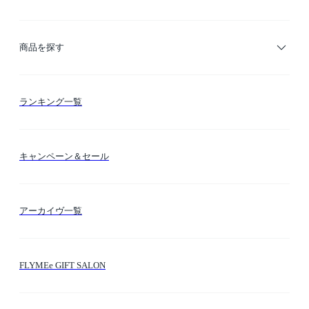
ご利用ガイド
商品を探す
お支払い方法
カテゴリー検索
ランキング一覧
送料・納期・配送
カラー検索
キャンペーン＆セール
FLYMEeマイル
テーマ検索
アーカイヴ一覧
お問い合わせ
シーン検索
FLYMEe GIFT SALON
サイトマップ
ブランド・ショップ検索