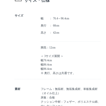
サイズ・仕様
サイズ
幅
76.4～96.4cm
奥行
60cm
高さ
42cm
脚高：12cm
＜ 3サイズ展開 ＞
幅76.4cm
幅86.4cm
幅96.4cm
※ 奥行、高さは共通です。
素材
フレーム：無垢材、無垢集成材、単板集成材
（オイル仕上）
床板：合板
クッション中材：フェザー、ポリエステル綿、
ウレタンフォーム