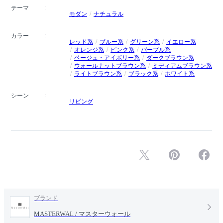
テーマ
モダン
ナチュラル
カラー
レッド系
ブルー系
グリーン系
イエロー系
オレンジ系
ピンク系
パープル系
ベージュ・アイボリー系
ダークブラウン系
ウォールナットブラウン系
ミディアムブラウン系
ライトブラウン系
ブラック系
ホワイト系
シーン
リビング
ブランド
MASTERWAL / マスターウォール