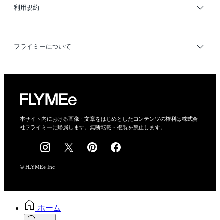
利用規約
デザイナー検索
利用規約
フライミーについて
プライバシーポリシー
運営会社
特定商取引法に基づく表示
会社概要
本サイト内における画像・文章をはじめとしたコンテンツの権利は株式会
社フライミーに帰属します。無断転載・複製を禁止します。
採用情報
© FLYMEe Inc.
ホーム