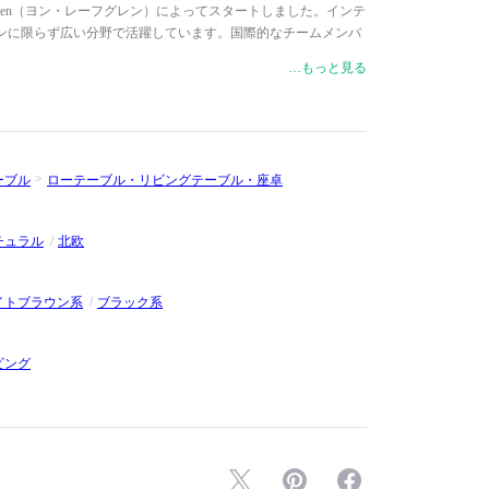
öfgren（ヨン・レーフグレン）によってスタートしました。インテ
ンに限らず広い分野で活躍しています。国際的なチームメンバ
ウンドを持っていますが、デザインによって生活を向上させる
…もっと見る
ています。スタジオの核となるのは、伝統的なクリエイティブ
的なコンセプトを融合させたプロセスです。各プロジェクトの
け、そして常に変化し続ける消費者のニーズとともに進化し、
。MUUTO（ムート）や+HALLE（プラスハレ）をはじめ、
ドから製品を発表しています。レッド・ドット・デザイン賞や
ーブル
ローテーブル・リビングテーブル・座卓
デザイン賞など数々の国際的なデザイン賞を受賞しています。
チュラル
北欧
イトブラウン系
ブラック系
ビング