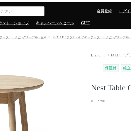
会員登録
ログイ
ランド・ショップ
キャンペーン＆セール
GIFT
テーブル・リビングテーブル・座卓
+HALLE / プラス ハレのローテーブル・リビングテーブル
Brand
+HALLE / 
保証付
組立
Nest Table 
#112790