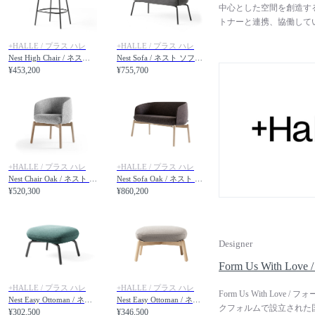
中心とした空間を創造する
トナーと連携、協働して
て柔軟に対応できるアジ
+HALLE / プラス ハレ
+HALLE / プラス ハレ
の変化、進化するテクノ
Nest High Chair / ネスト ハイチェア
Nest Sofa / ネスト ソファ スチール脚
を、建築家、デザイナー
¥453,200
¥755,700
求しています。彼らのコ
る未来志向的な製品で、
の豊富な納品実績があり
れており、デンマーク最
得し、森林の自然環境を
ルから製造しています。+
もたらす、新世代ファニ
+HALLE / プラス ハレ
+HALLE / プラス ハレ
Nest Chair Oak / ネスト チェア 木脚
Nest Sofa Oak / ネスト ソファ 木脚
¥520,300
¥860,200
Designer
Form Us With
+HALLE / プラス ハレ
+HALLE / プラス ハレ
Form Us With Lo
Nest Easy Ottoman / ネスト イージーオットマン スチール脚
Nest Easy Ottoman / ネスト イージーオットマン 木脚
クフォルムで設立された国際的
¥302,500
¥346,500