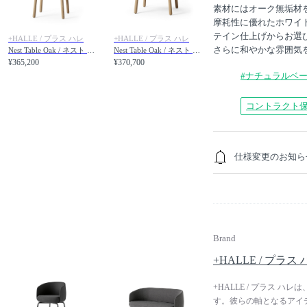
素材にはオーク無垢材
摩耗性に優れたホワイ
テイン仕上げからお選
+HALLE / プラス ハレ
+HALLE / プラス ハレ
さらに和やかな雰囲気
Nest Table Oak / ネスト テーブル オーク 直径65 × 高さ61cm
Nest Table Oak / ネスト テーブル オーク 直径75 × 高さ41cm
¥365,200
¥370,700
#ナチュラルベ
コントラクト
仕様変更のお知ら
本商品は2023年1
（旧）オーク / ソー
Brand
【新】オーク / ホワ
+HALLE / プラス
※ ホワイトピグメン
従来のソープ仕上げ
+HALLE / プラス
の面でソープ仕上げ
す。彼らの軸となるアイ