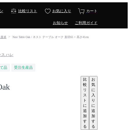
ン
比較リスト
お気に入り
カート
お知らせ
ご利用ガイド
・座卓
Nest Table Oak / ネスト テーブル オーク 直径65 × 高さ41cm
プラス ハレ
て品
受注生産品
比
お
較
気
Oak
リ
に
ス
入
ト
り
に
に
追
追
加
加
す
す
る
る