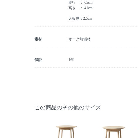
奥行
65cm
高さ
41cm
天板厚：2.5cm
素材
オーク無垢材
保証
1年
この商品のその他のサイズ