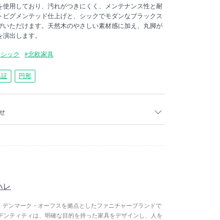
を使用しており、汚れがつきにくく、メンテナンス性と耐
トピグメンテッド仕上げと、シックでモダンなブラックス
びいただけます。天然木のやさしい素材感に加え、丸脚が
を演出します。
ーシック
#北欧家具
保証
円形
せ
1月以降ご注文分より、下記の通り仕上げが変更となります。
プ仕上げ
イトピグメンテッド仕上
 ハレ
テッド仕上げについて
の外観に限りなく近づけると同時に、クリーニング、耐摩耗
 ハレは、デンマーク・オーフスを拠点としたファニチャーブランドで
より改善されたクリアラッカー仕上げです。
デンティティは、明確な目的を持った家具をデザインし、人を