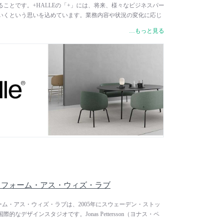
ことです。+HALLEの「+」には、将来、様々なビジネスパー
いくという思いを込めています。業務内容や状況の変化に応じ
ャイル・コントラクトファニチャーを展開しています。働き方
…もっと見る
ロジー、プライバシーの確保に人々がどう関わっていくのか
、アーティスト、ライターなど様々な分野の専門家と一緒に探
レクションは、明快なデザインでシンプルな中にも存在感があ
ライブラリー、空港、ミュージアムなど、パブリックスペース
ます。製品の部材の組み立て、縫製は全てデンマーク内で行わ
高レベルの環境基準に従って製造されています。FSC認証を取
保護しているほか、金属部品は、99％リサイクル可能なスチー
HALLEは、伝統的なやり方に固執せず、ポジティブな変化を
チャーブランドの代表的存在です。
 Love / フォーム・アス・ウィズ・ラブ
ve / フォーム・アス・ウィズ・ラブは、2005年にスウェーデン・ストッ
なデザインスタジオです。Jonas Pettersson（ヨナス・ペ