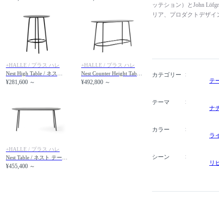
ッテション）とJohn L
リア、プロダクトデザイ
ーは、様々なバックグラ
という共通の目的を持っ
な手法と無駄のない戦略
ニーズ、市場での位置づ
デザインを展開しています
+HALLE / プラス ハレ
+HALLE / プラス ハレ
様々な家具・照明ブラン
Nest High Table / ネスト ハイテーブル 直径75cm
Nest Counter Height Table / ネスト カウンターハイトテーブル 幅160cm
カテゴリー
テ
¥281,600 ～
¥492,800 ～
IFデザイン賞、グッド
テーマ
ナ
カラー
ラ
+HALLE / プラス ハレ
シーン
Nest Table / ネスト テーブル 幅160cm
リ
¥455,400 ～