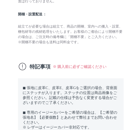
置は行っておりません。
開梱・設置配送
組立てが必要な場合は組立て、商品の開梱、室内への搬入・設置、
梱包材等の残材処理をいたします。お客様のご都合により開梱不要
の場合は、ご注文時の備考欄に「開梱不要」とご入力ください。
※開梱不要の場合も送料は同料金です。
特記事項
※ 購入前に必ずご確認ください
◼︎ 張地に皮革C、皮革E、皮革Gをご選択の場合、背座面
にステッチが入ります。ステッチの位置は商品画像をご
参照ください。記載の仕様は予告なく変更する場合がご
ざいますのでご了承ください。
◼︎ 専用のイージーカバーをご希望の場合は、【ご希望の
張地名】【必要個数】とあわせて弊社までお問い合わせ
ください。
※ レザーはイージーカバー非対応です。