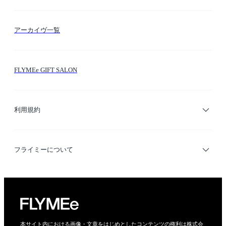
FLYMEeマイル
テーマ検索
アーカイヴ一覧
お問い合わせ
シーン検索
FLYMEe GIFT SALON
サイトマップ
ブランド・ショップ検索
利用規約
デザイナー検索
利用規約
フライミーについて
プライバシーポリシー
運営会社
特定商取引法に基づく表示
会社概要
本サイト内における画像・文章をはじめとしたコンテンツの権利は株式会