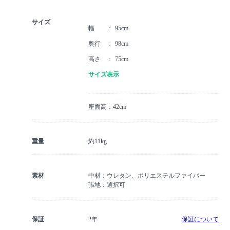
サイズ
幅
95cm
奥行
98cm
高さ
75cm
サイズ表示
座面高：42cm
重量
約11kg
素材
中材：ウレタン、ポリエステルファイバー
張地：選択可
保証
2年
保証について