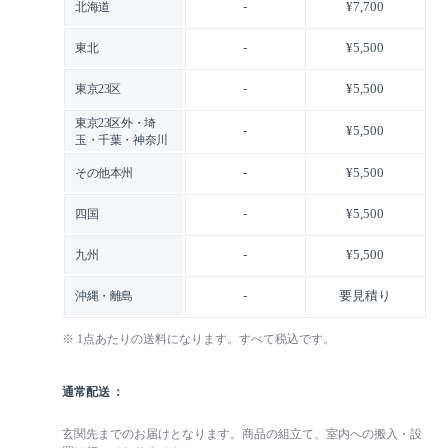
-
¥7,700
北海道
-
¥5,500
東北
-
¥5,500
東京23区
東京23区外・埼
-
¥5,500
玉・千葉・神奈川
-
¥5,500
その他本州
-
¥5,500
四国
-
¥5,500
九州
-
要見積り
沖縄・離島
※ 1点あたりの送料になります。すべて税込です。
通常配送
玄関先までのお届けとなります。商品の組立て、室内への搬入・設