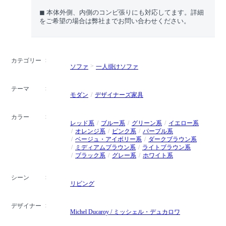
◼︎ 本体外側、内側のコンビ張りにも対応してます。詳細
をご希望の場合は弊社までお問い合わせください。
カテゴリー
ソファ
一人掛けソファ
テーマ
モダン
デザイナーズ家具
カラー
レッド系
ブルー系
グリーン系
イエロー系
オレンジ系
ピンク系
パープル系
ベージュ・アイボリー系
ダークブラウン系
ミディアムブラウン系
ライトブラウン系
ブラック系
グレー系
ホワイト系
シーン
リビング
デザイナー
Michel Ducaroy / ミッシェル・デュカロワ