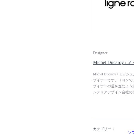
史を尊重しながらも常に
Designer
Michel Ducaro
Michel Ducaroy
ザイナーです。リヨンでは名
ザイナーの道を進むよう
ンテリアデザイン会社の
業しました。1952年に独
roset（リーン・ロゼ
フォームによるモデルを発
ゴ）」は、そのシンボル
ず、今でもリーン・ロゼ
は、リーン・ロゼで研究
カテゴリー
ソ