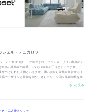
新しいことを追求しています。
y / ミッシェル・デュカロワ
 / ミッシェル・デュカロワは、1925年生まれ、フランス・リヨン出身のデ
高い装飾家の家系、Cheley ssin家の子孫として生まれ、デ
運命づけられた人物といえます。幼い頃から家族が経営するイ
現場でデザインと技術を学び、さらにリヨン国立美術学校を卒
立し、1954年からフランスのライフスタイルブランド、ligne
…もっと見る
）とのコラボレーションを開始。ソファ新世代といわれるウレタン
表しました。1973年にデザインされたソファ「TOGO（トー
となり、誕生から半世紀以上経ってもその斬新さ、魅力を失わ
を代表するソファとなっています。ミッシェル・デュカロワ
、開発、デザインを担当し、技術的、機能的な限界を押し広げ
ファ
二人掛けソファ