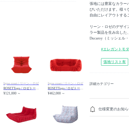
張地には豊富なカラー
びいただけます。様々
自由にレイアウトする
リーン・ロゼのデザイ
ラー製品を生み出した、
Ducaroy（ミッシ
#エレガントモ
張地リスト有
ligne roset / リーン・ロゼ
ligne roset / リーン・ロゼ
詳細カテゴリー
ROSETTogo / ロゼトーゴ ミニ
ROSETTogo / ロゼトーゴ 両肘
¥121,000 ～
¥462,000 ～
仕様変更のお知ら
本商品は、2026年