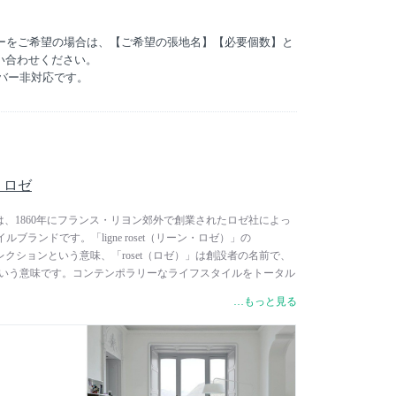
いるウレタンの硬さと密度が変更され、やや硬めの座り心
バーをご希望の場合は、【ご希望の張地名】【必要個数】と
のステッチが、「ダブルステッチ」から【シングルステッ
い合わせください。
す。
カバー非対応です。
様変更のお知らせ」のイメージをご確認ください。
ーン・ロゼ
リーン・ロゼは、1860年にフランス・リヨン郊外で創業されたロゼ社によっ
ブランドです。「ligne roset（リーン・ロゼ）」の
コレクションという意味、「roset（ロゼ）」は創設者の名前で、
という意味です。コンテンポラリーなライフスタイルをトータル
ドコンセプトにしており、世界的に活躍する約100名のデザイ
…もっと見る
わっています。ソファ、キャビネット家具のほかに、照明、ア
開しています。洗練されたデザインはもちろんのこと、毎年発
ップと多彩な生地、カラーバリエーションが魅力で、世界各国
。リーン・ロゼは、フランスの文化とテイストから生まれ、他
世界的に有名な「フレンチ・タッチ」の精神を持ち、伝統と歴