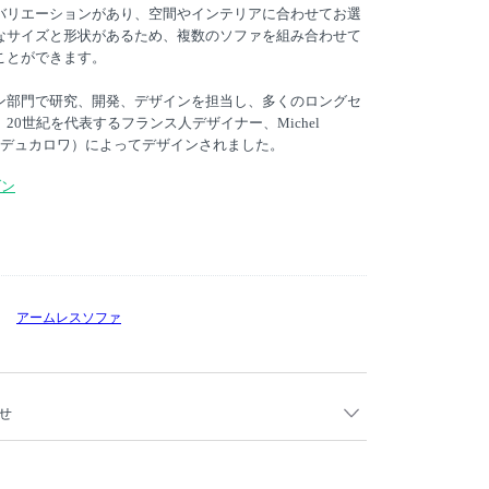
バリエーションがあり、空間やインテリアに合わせてお選
なサイズと形状があるため、複数のソファを組み合わせて
ことができます。
ン部門で研究、開発、デザインを担当し、多くのロングセ
20世紀を代表するフランス人デザイナー、Michel
ェル・デュカロワ）によってデザインされました。
ダン
アームレスソファ
せ
1月5日以降受注分より、下記の通り仕様が変更となります。