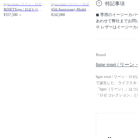
特記事項
ligne roset / リーン・ロゼ
ligne roset / リーン・ロゼ
（1）中材に使用して
ROSETTogo / ロゼトーゴ ラウンジ
45th Anniversary Model KAKEHASHI ROSETTogo / 45周年記念モデル KAKEHASHI ロゼトーゴ 1P
地となります。
◼︎ 専用のイージーカ
¥357,500 ～
¥242,000
（2）足元と背上部分
あわせて弊社までお問
チ】に変更となりま
※ レザーはイージー
※ 詳細は画像内「仕
Brand
ligne roset / リ
ligne roset / 
て誕生した、ライフスタイル
「ligne（リーン）」は
「ロゼ コレクション」
に提案することをブラン
ナーがリーン・ロゼに関
クセサリーなど幅広く展
表される豊富なラインナ
で高い支持を得ています
の高級ブランドと同様、