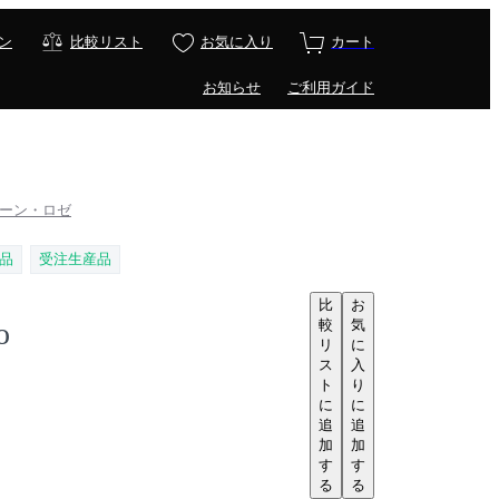
ン
比較リスト
お気に入り
カート
お知らせ
ご利用ガイド
 / リーン・ロゼ
品
受注生産品
比
お
較
気
o
リ
に
ス
入
ト
り
に
に
追
追
加
加
す
す
る
る