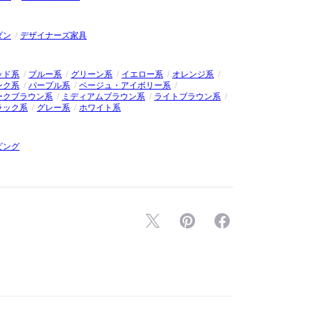
、フランスで最も有名なデザイナーの一人となりました。
ダン
デザイナーズ家具
ッド系
ブルー系
グリーン系
イエロー系
オレンジ系
ンク系
パープル系
ベージュ・アイボリー系
ークブラウン系
ミディアムブラウン系
ライトブラウン系
ラック系
グレー系
ホワイト系
ビング