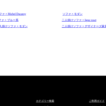
ァ × Michel Ducaroy
ソファ × モダン
ファ × ブルー系
二人掛けソファ × ligne roset
人掛けソファ × モダン
二人掛けソファ × デザイナーズ家
カテゴリー検索
ご利用ガイド