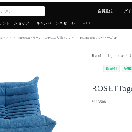
会員登録
ログイ
ランド・ショップ
キャンペーン＆セール
GIFT
けソファ
ligne roset / リーン・ロゼの二人掛けソファ
ROSETTogo / ロゼトーゴ 2P
Brand
ligne roset
保証付
完成
ROSETTog
#113608