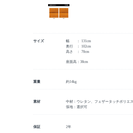
サイズ
幅
131cm
奥行
102cm
高さ
70cm
座面高：38cm
重量
約14kg
素材
中材：ウレタン、フェザータッチポリエ
張地：選択可
保証
2年