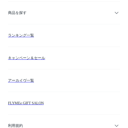
ご利用ガイド
商品を探す
お支払い方法
カテゴリー検索
ランキング一覧
送料・納期・配送
カラー検索
キャンペーン＆セール
FLYMEeマイル
テーマ検索
アーカイヴ一覧
お問い合わせ
シーン検索
FLYMEe GIFT SALON
サイトマップ
ブランド・ショップ検索
利用規約