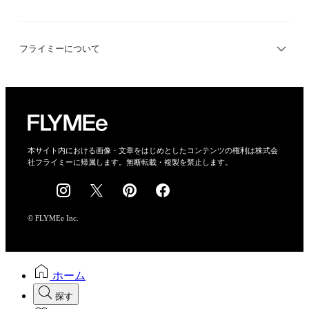
デザイナー検索
利用規約
フライミーについて
プライバシーポリシー
運営会社
特定商取引法に基づく表示
会社概要
本サイト内における画像・文章をはじめとしたコンテンツの権利は株式会
社フライミーに帰属します。無断転載・複製を禁止します。
採用情報
© FLYMEe Inc.
ホーム
探す