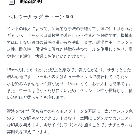
商品説明
ペル ウールラグ ティーン 600
インドの職人によって、伝統的な手法の手織りで丁寧に仕上げられた
ギャッベ。ギャッベは遊牧民の暮らしから生まれた敷物です。機械織
では出せない独自の質感や温かみを演出します。調湿作用、クッショ
ン性、耐久性、保温性に優れた特徴を持つウールを使用しており、夏
や冬でも通年、快適にお使いいただけます。
15mmのしっかりとした密度と厚みで、弾力性があり、サラっとした
踏み心地です。ウールの表面はキューティクルで覆われているため、
水を染み込ませない性質があり、汚れにくく、お手入れも簡単です。
また、ウールは毛がへたりにくいため、クッション性が長持ちし、使
い込むほど柔らかさを増します。
濃淡をつけた落ち着きのあるモスグリーンを基調に、太いオレンジ色
のラインが鮮やかなアクセントとなり、空間にモダンかつカジュアル
な印象を与えます。両サイドにフリンジを施すことで、ナチュラルな
雰囲気を加えています。