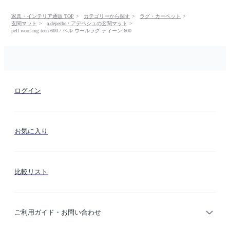
家具・インテリア通販 TOP
カテゴリーから探す
ラグ・カーペット
玄関マット
a.depeche / アデペシュの玄関マット
pell wool rug teen 600 / ペル ウールラグ ティーン 600
ログイン
お気に入り
比較リスト
ご利用ガイド・お問い合わせ