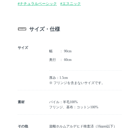
#ナチュラルベーシック
#エスニック
サイズ・仕様
サイズ
幅
90cm
奥行
60cm
厚み：1.5cm
※ フリンジを含まないサイズです。
素材
パイル：羊毛100%
フリンジ、基布：コットン100%
その他
遊離ホルムアルデヒド検査済（16ppm以下）