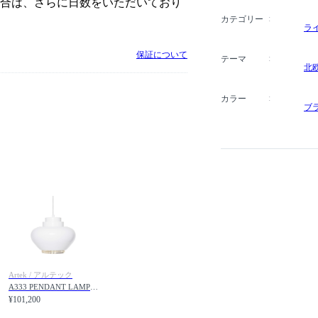
場合は、さらに日数をいただいており
カテゴリー
ラ
保証について
テーマ
北
カラー
ブ
Artek / アルテック
A333 PENDANT LAMP "TURNIP" / A333 ペンダントランプ カブ
¥101,200