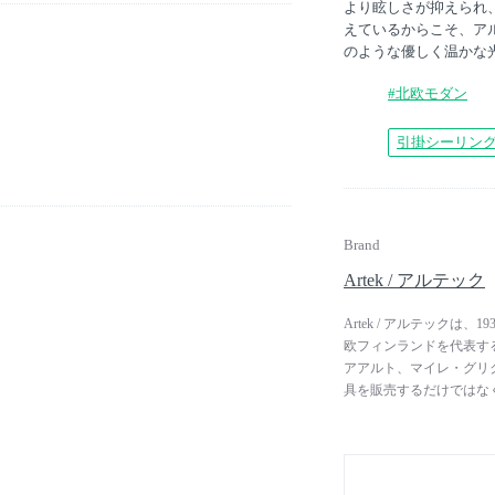
より眩しさが抑えられ
えているからこそ、ア
のような優しく温かな
#北欧モダン
引掛シーリン
Brand
Artek / アルテック
Artek / アルテック
欧フィンランドを代表する
アアルト、マイレ・グリ
具を販売するだけではな
と」を目的に、ヘルシン
活躍する建築家やデザイ
ンは一様に、機能性に基づ
ク）という社名は「アート