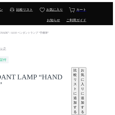
ン
比較リスト
お気に入り
カート
お知らせ
ご利用ガイド
GRENADE” / A110 ペンダントランプ “手榴弾”
テック
証付
比
お
較
気
DANT LAMP “HAND
リ
に
”
ス
入
ト
り
に
に
追
追
加
加
す
す
る
る