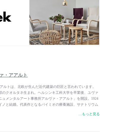
ニズム運動のキーワードを掛け合わせた造語です。テクノロジ
ことで洗練されたものとなり、アートはテクノロジーの力で機
るという思いが込められています。創業者の精神を受け継ぎ、
ザイン、アート、建築の交点に立ち、未来への道を切り開き続
 アルヴァ・アアルト
 アルヴァ・アアルトは、北欧が生んだ近代建築の巨匠と言われています。
西部のクオルタネ生まれ。ヘルシンキ工科大学を卒業後、ユヴァ
ュメンタルアート事務所アルヴァ・アアルト」を開設。1924
イノと結婚。代表作となるパイミオの療養施設、サナトリウム
により、瞬く間に建築家としての地位を確立しました。この仕事がき
…もっと見る
デザインをスタート。特にサナトリウム用に制作したアームチ
斬新な座面により「材料革命」と評され、家具デザイナーとし
しました。