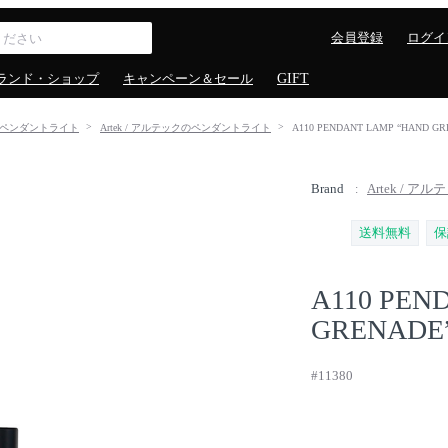
会員登録
ログイ
ランド・ショップ
キャンペーン＆セール
GIFT
ペンダントライト
Artek / アルテックのペンダントライト
A110 PENDANT LAMP “HAND 
Brand
Artek / アル
送料無料
保
A110 PEN
GRENADE
#11380