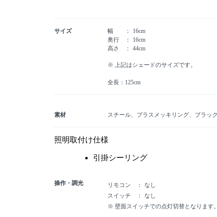
サイズ
幅
16cm
奥行
16cm
高さ
44cm
※ 上記はシェードのサイズです。
全長：125cm
素材
スチール、ブラスメッキリング、ブラッ
照明取付け仕様
引掛シーリング
操作・調光
リモコン
なし
スイッチ
なし
※ 壁面スイッチでの点灯切替となります