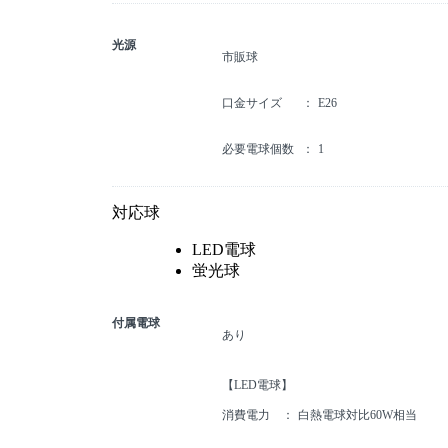
光源
市販球
口金サイズ
E26
必要電球個数
1
対応球
LED電球
蛍光球
付属電球
あり
【LED電球】
消費電力
白熱電球対比60W相当