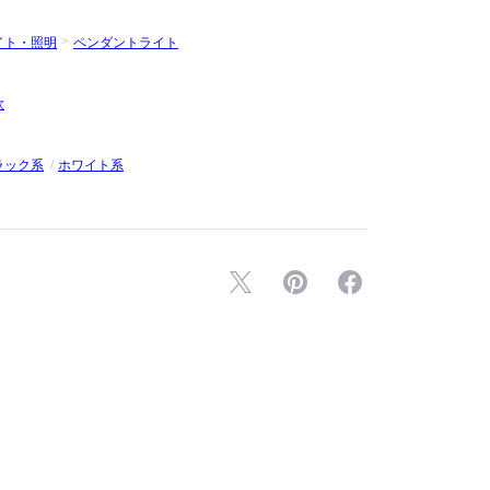
イト・照明
ペンダントライト
欧
ラック系
ホワイト系