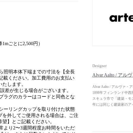
き起こった国際的なモダ
ーはアートを取り入れる
能的で実用的なものにな
アルテックは今日でもデ
けています。
1mごとに2,500円）
Designer
から照明本体下端までの寸法を【全長
Alvar Aalto /
ご記載ください。加工費用のお支払い
いたします。
Alvar Aalto /
度の誤差が生じる場合がございます。
1898年フィンランド中
、プラグのカラーはコードと同色とな
スキュラ市で「建築・モニ
年には同じく建築家のア
、シーリングカップを取り付けた状態
（1929-33）の成功
プを外してご使用される場合は、ご注
っかけで、本格的な家具
希望】とご記載ください。
ェアは成形合板を使った
常より2〜3週間程度お時間をいただ
ても彼の名を一躍有名に