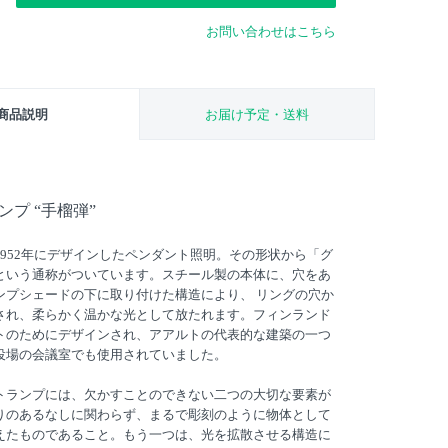
お問い合わせはこちら
商品説明
お届け予定・送料
ンプ “手榴弾”
952年にデザインしたペンダント照明。その形状から「グ
という通称がついています。スチール製の本体に、穴をあ
ンプシェードの下に取り付けた構造により、 リングの穴か
され、柔らかく温かな光として放たれます。フィンランド
トのためにデザインされ、アアルトの代表的な建築の一つ
役場の会議室でも使用されていました。
トランプには、欠かすことのできない二つの大切な要素が
りのあるなしに関わらず、まるで彫刻のように物体として
えたものであること。もう一つは、光を拡散させる構造に