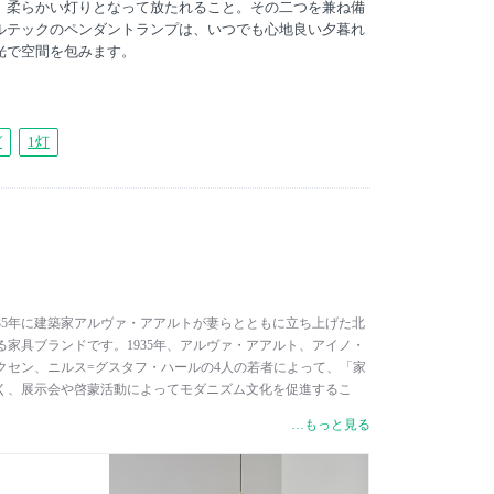
、柔らかい灯りとなって放たれること。その二つを兼ね備
ルテックのペンダントランプは、いつでも心地良い夕暮れ
光で空間を包みます。
グ
1灯
は、1935年に建築家アルヴァ・アアルトが妻らとともに立ち上げた北
家具ブランドです。1935年、アルヴァ・アアルト、アイノ・
クセン、ニルス=グスタフ・ハールの4人の若者によって、「家
く、展示会や啓蒙活動によってモダニズム文化を促進するこ
キで設立されました。フィンランドの巨匠たち、グローバルに
…もっと見る
ナーによる家具や照明、ホームアクセサリーが揃うコレクショ
き、詩的なまでに明快なデザインです。 Artek（アルテッ
（芸術）」と「テクノロジー（技術）」という1920年代に沸