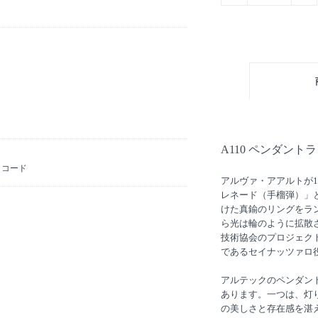
A110 ペンダントラ
クコード
アルヴァ・アアルトが1
レネード（手榴弾）」
けた真鍮のリングをラ
ら光は輪のように拡散
技術協会のプロジェク
であるセイナッツァロ
アルテックのペンダン
あります。一つは、灯
。
の美しさと存在感を湛