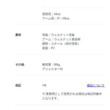
座面高：44cm
アーム高：67～68cm
素材
背板：ウォルナット突板
アーム：ウォルナット無垢材
脚部：スチール（焼付塗装）
座面：PU
その他
耐荷重：80kg
アジャスター付
保証
1年
保証について
※ 業務用として使用される場合は保証対象外
となります。