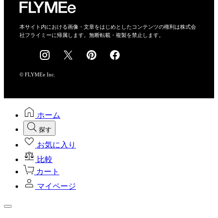
特定商取引法に基づく表示
会社概要
本サイト内における画像・文章をはじめとしたコンテンツの権利は株式会
社フライミーに帰属します。無断転載・複製を禁止します。
採用情報
© FLYMEe Inc.
ホーム
探す
お気に入り
比較
カート
マイページ