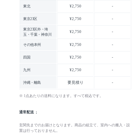
¥2,750
-
東北
¥2,750
-
東京23区
東京23区外・埼
¥2,750
-
玉・千葉・神奈川
¥2,750
-
その他本州
¥2,750
-
四国
¥2,750
-
九州
要見積り
-
沖縄・離島
※ 1点あたりの送料になります。すべて税込です。
通常配送
玄関先までのお届けとなります。商品の組立て、室内への搬入・設
置は行っておりません。