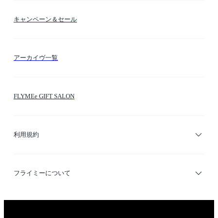
送料・納期・配送
カラー検索
キャンペーン＆セール
FLYMEeマイル
テーマ検索
アーカイヴ一覧
お問い合わせ
シーン検索
FLYMEe GIFT SALON
サイトマップ
ブランド・ショップ検索
利用規約
デザイナー検索
利用規約
フライミーについて
プライバシーポリシー
運営会社