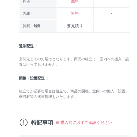
無料
-
四国
無料
-
九州
要見積り
-
沖縄・離島
通常配送
玄関先までのお届けとなります。商品の組立て、室内への搬入・設
置は行っておりません。
開梱・設置配送
組立てが必要な場合は組立て、商品の開梱、室内への搬入・設置、
梱包材等の残材処理をいたします。
特記事項
※ 購入前に必ずご確認ください