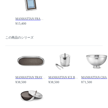
MANHATTAN FRAME S / マンハッタン ピクチャーフレーム S / FLYMEe accessoire / フライミーアクセソワ
¥15,400
この商品のシリーズ
MANHATTAN TRAY LEATHER / マンハッタン トレイ レザー / FLYMEe accessoire / フライミーアクセソワ
MANHATTAN ICE BUCKET & TONG / マンハッタン アイスバケット＆トング / FLYMEe accessoire / フライミーアクセソワ
MANHATTAN CHAMPAGNE BOWL / マン
¥38,500
¥38,500
¥71,500