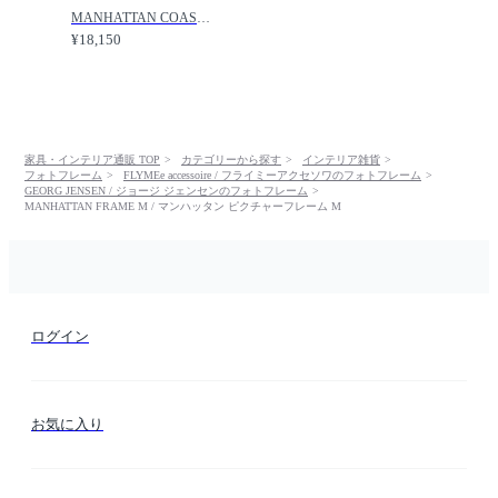
MANHATTAN COASTER SET / マンハッタン コースター4枚セット / FLYMEe accessoire / フライミーアクセソワ
¥18,150
家具・インテリア通販 TOP
カテゴリーから探す
インテリア雑貨
フォトフレーム
FLYMEe accessoire / フライミーアクセソワのフォトフレーム
GEORG JENSEN / ジョージ ジェンセンのフォトフレーム
MANHATTAN FRAME M / マンハッタン ピクチャーフレーム M
ログイン
お気に入り