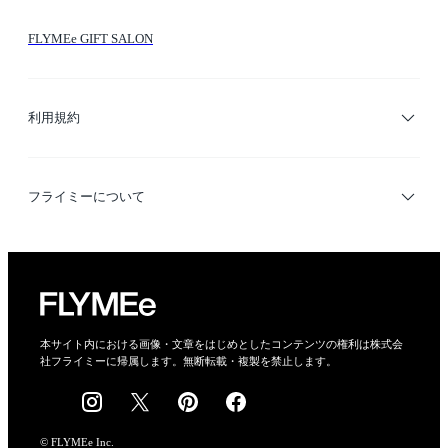
シーン検索
FLYMEe GIFT SALON
サイトマップ
ブランド・ショップ検索
利用規約
デザイナー検索
利用規約
フライミーについて
プライバシーポリシー
運営会社
特定商取引法に基づく表示
会社概要
本サイト内における画像・文章をはじめとしたコンテンツの権利は株式会
社フライミーに帰属します。無断転載・複製を禁止します。
採用情報
© FLYMEe Inc.