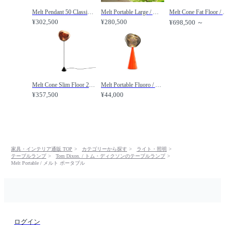
Melt Pendant 50 Classic / メルト ペンダントライト 50 クラシック /
Melt Portable Large / メルト ポータブル ラージ /
Melt Cone Fat Fl
¥302,500
¥280,500
¥698,500 ～
Melt Cone Slim Floor 2 / メルト コーンスリム フロアライト 2 /
Melt Portable Fluoro / メルト ポータブル フルオロ /
¥357,500
¥44,000
家具・インテリア通販 TOP
カテゴリーから探す
ライト・照明
テーブルランプ
Tom Dixon. / トム・ディクソンのテーブルランプ
Melt Portable / メルト ポータブル
ログイン