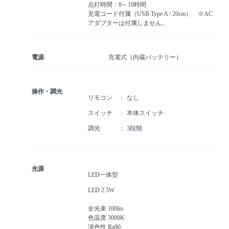
点灯時間：8～10時間
充電コード付属（USB Type A / 20cm） ※AC
アダプターは付属しません。
電源
充電式（内蔵バッテリー）
操作・調光
リモコン
なし
スイッチ
本体スイッチ
調光
3段階
光源
LED一体型
LED 2.5W
全光束 100lm
色温度 3000K
演色性 Ra90