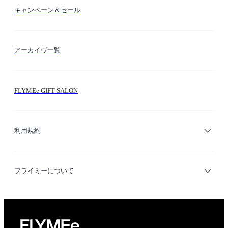
カラー検索
キャンペーン＆セール
FLYMEeマイル
テーマ検索
アーカイヴ一覧
お問い合わせ
シーン検索
FLYMEe GIFT SALON
サイトマップ
ブランド・ショップ検索
利用規約
デザイナー検索
利用規約
フライミーについて
プライバシーポリシー
運営会社