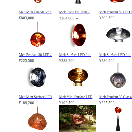
Melt Mini Chandelier / メルト ミニ シャンデリア /
Melt Cone Fat Table / メルト コーンファット テーブルライト /
¥803,000
¥302,500
¥264,000 ～
Melt Pendant 30 LED / メルト ペンダントライト 30 内蔵LED /
Melt Surface LED / メルト サーフェイス 内蔵LED ブラケット仕様 /
Melt Surfa
¥225,500
¥233,200
¥236,500
Melt Mini Surface LED / メルト ミニ サーフェイス 内蔵LED ブラケット仕様 /
Melt Mini Surface LED / メルト ミニ サーフェイス 内蔵LED テーブルライト仕様 /
Me
¥189,200
¥192,500
¥225,500