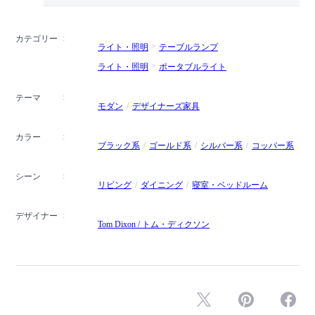
カテゴリー
ライト・照明
テーブルランプ
ライト・照明
ポータブルライト
テーマ
モダン
デザイナーズ家具
カラー
ブラック系
ゴールド系
シルバー系
コッパー系
シーン
リビング
ダイニング
寝室・ベッドルーム
デザイナー
Tom Dixon / トム・ディクソン