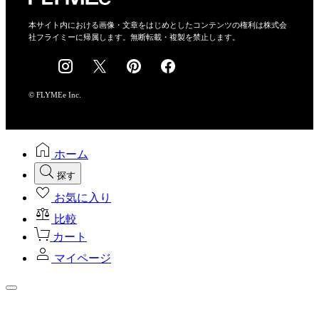
特定商取引法に基づく表示
会社概要
本サイト内における画像・文章をはじめとしたコンテンツの権利は株式会
社フライミーに帰属します。無断転載・複製を禁止します。
採用情報
© FLYMEe Inc.
ホーム
探す
お気に入り
比較
カート
マイページ