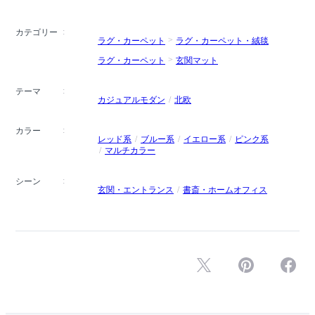
カテゴリー
ラグ・カーペット
ラグ・カーペット・絨毯
ラグ・カーペット
玄関マット
テーマ
カジュアルモダン
北欧
カラー
レッド系
ブルー系
イエロー系
ピンク系
マルチカラー
シーン
玄関・エントランス
書斎・ホームオフィス