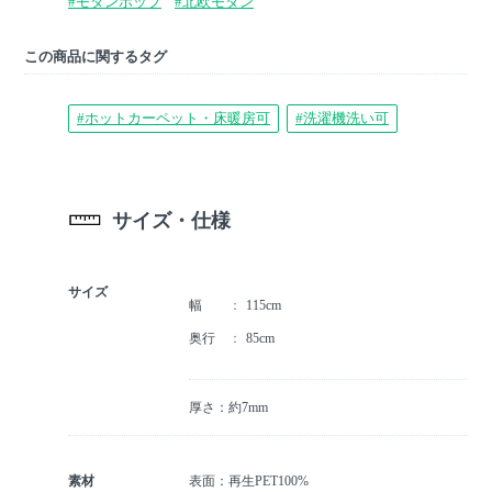
#モダンポップ
#北欧モダン
この商品に関するタグ
#ホットカーペット・床暖房可
#洗濯機洗い可
サイズ・仕様
サイズ
幅
115cm
奥行
85cm
厚さ：約7mm
素材
表面：再生PET100%