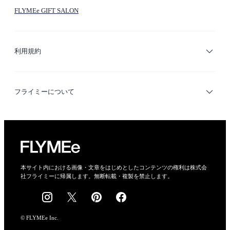
FLYMEe GIFT SALON
サイトマップ
ブランド・ショップ検索
利用規約
デザイナー検索
利用規約
フライミーについて
プライバシーポリシー
運営会社
特定商取引法に基づく表示
会社概要
本サイト内における画像・文章をはじめとしたコンテンツの権利は株式会
社フライミーに帰属します。無断転載・複製を禁止します。
採用情報
© FLYMEe Inc.