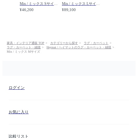
Mix / ミックス Sサイズ /
Mix / ミックス Lサイズ /
¥46,200
¥89,100
家具・インテリア通販 TOP
カテゴリーから探す
ラグ・カーペット
ラグ・カーペット・絨毯
Heymat / ヘイマットのラグ・カーペット・絨毯
Mix / ミックス Mサイズ
ログイン
お気に入り
比較リスト