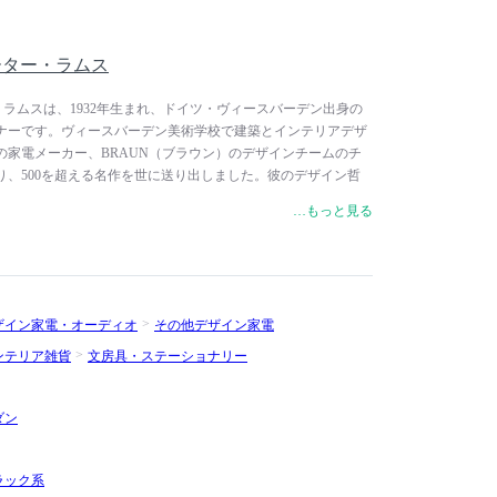
、今もなお、デザイナーやコレクターを魅了し続けています。
ク近代美術館（MoMA）のパーマネントコレクションとなり、
ン賞やIFデザイン賞など、国内外の名誉あるデザイン賞を受賞
 ディーター・ラムス
ディーター・ラムスは、1932年生まれ、ドイツ・ヴィースバーデン出身の
ナーです。ヴィースバーデン美術学校で建築とインテリアデザ
の家電メーカー、BRAUN（ブラウン）のデザインチームのチ
り、500を超える名作を世に送り出しました。彼のデザイン哲
tter = より少なく、しかしより良く」は、まさにバウハウスデザインの流
…もっと見る
能が決定するデザイン」が特徴です。クロックやウォッチ、コ
、ラジオ、オーディオ機器など、彼が手掛けたデザインの多く
術館（MoMA）をはじめとする美術館や博物館の収蔵品となっ
デザインの心得とした「良いデザインの10ヶ条」は、Jasper
モリソン）やJonathan Paul Ive（ジョナサン・アイブ）など、現
ザイン家電・オーディオ
その他デザイン家電
も多大な影響を与え、世界中で愛用されているスマートフォン
の流れを見て取ることができます。
ンテリア雑貨
文房具・ステーショナリー
ダン
ラック系