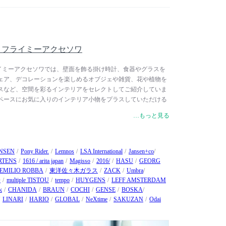
oire / フライミーアクセソワ
ire / フライミーアクセソワでは、壁面を飾る掛け時計、食器やグラスを
ェア、デコレーションを楽しめるオブジェや雑貨、花や植物を
スなど、空間を彩るインテリアをセレクトしてご紹介していま
ペースにお気に入りのインテリア小物をプラスしていただける
も幅広く取り揃えています。
…もっと見る
ENSEN
Pony Rider.
Lemnos
LSA International
Jansen+co
RTENS
1616 / arita japan
Magisso
2016/
HASU
GEORG
EMILIO ROBBA
東洋佐々木ガラス
ZACK
Umbra
O
multiple TISTOU
tempo
HUYGENS
LEFF AMSTERDAM
k
CHANIDA
BRAUN
COCHI
GENSE
BOSKA
LINARI
HARIO
GLOBAL
NeXtime
SAKUZAN
Odai