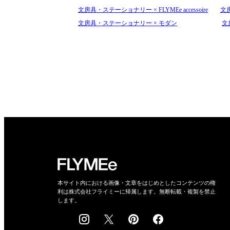
文房具・ステーショナリー × FLYMEe accessoire
文
文房具・ステーショナリー × モダン
文
本サイト内における画像・文章をはじめとしたコンテンツの権
利は株式会社フライミーに帰属します。無断転載・複製を禁止
します。