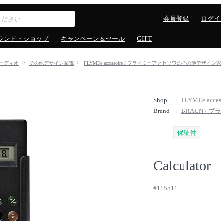
会員登録
ログイ
ランド・ショップ
キャンペーン＆セール
GIFT
ーディオ
その他デザイン家電
FLYMEe accessoire / フライミーアクセソワのその他デザイン
Shop
FLYMEe ac
Brand
BRAUN / ブ
保証付
Calculator
#115511