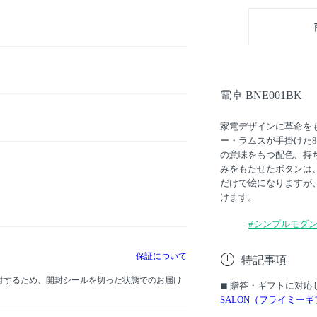
電卓 BNE001BK
家電デザインに革命をも
ー・ラムスが手掛けた
の意味をもつ配色、持
みをもたせたボタンは
だけで絵になりますが
けます。
#シンプルモダ
保証について
特記事項
付するため、開封シールを切った状態でのお届け
◼︎ 贈答・ギフトに対
SALON（フライミー