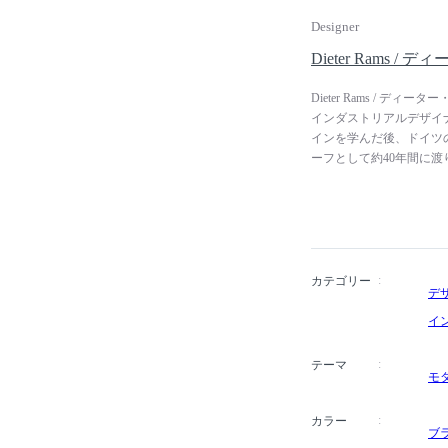
BRAUNの家電製品は
Designer
数々の製品がニューヨー
レッド・ドット・デザイ
Dieter Rams /
しています。
Dieter Rams / 
インダストリアルデザイ
インを学んだ後、ドイツ
ーフとして約40年間に渡
学「Less, but be
れを汲む考え方で、「機
ーヒーメーカー、計算機
は、ニューヨーク近代美
ています。彼のプロダクト
Morrison（ジャスパー・
カテゴリー
デ
代の著名デザイナー達に
や電子機器を通じてもそ
イ
テーマ
モ
カラー
ブ