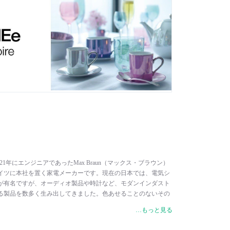
1921年にエンジニアであったMax Braun（マックス・ブラウン）
イツに本社を置く家電メーカーです。現在の日本では、電気シ
が有名ですが、オーディオ製品や時計など、モダンインダスト
る製品を数多く生み出してきました。色あせることのないその
巨匠、Dieter Rams（ディーター・ラムス）の「Less, but
…もっと見る
く、しかしより良く」の哲学の元に創り上げられ、家電デザインに革命
能主義」を一貫し、革新的なデザインを数多く輩出した