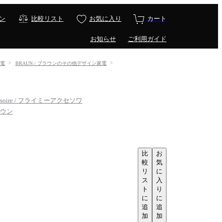
ン
比較リスト
お気に入り
カート
お知らせ
ご利用ガイド
家電
BRAUN / ブラウンのその他デザイン家電
cessoire / フライミーアクセソワ
ラウン
比
お
較
気
リ
に
ス
入
ト
り
に
に
追
追
加
加