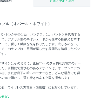
商品説明
お届け予定・送料
ポータブル（オパール・ホワイト）
・パントンが手掛けた「パンテラ」は、パントンを代表する
一つ。アクリル製の半球シェードから発する拡散光と本体
よって、優しく繊細な光を作りだします。眩しさのない、
するこのランプは、照明が醸しだす雰囲気を追求したパン
です。
ザインはそのままに、直径25cmの多目的な充電式のポー
した。有機的で遊び心のあるデザインは、オープンエアの
本棚、または廊下の暗いコーナーなど、どんな場所でも調
ーの光で満たし、落ち着きのある空間を演出します。
の他、ワイヤレス充電器（Qi規格）にも対応しています。
欧モダン