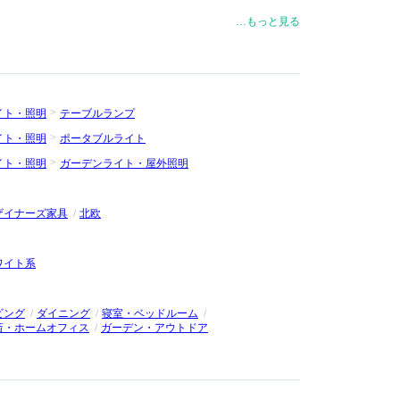
セン建築事務所で働き、1955年に自身の建築・デザインスタ
…もっと見る
（ヴィトラ）、Fritz Hansen（フリッツ・ハンセン）、Louis
ポールセン）など、世界的ブランドから家具や照明を数多く発表して
い、革新的で時代の最先端をいくデザインを生み出しました。
な色を演出するプラスチックを使用したデザインが特徴的で
行錯誤の上、1960年に発表されたヴィトラの「Panton
イト・照明
テーブルランプ
ア）」は、世界初のプラスチック一体成型の椅子として、現在でも
イト・照明
ポータブルライト
イト・照明
ガーデンライト・屋外照明
ザイナーズ家具
北欧
ワイト系
ビング
ダイニング
寝室・ベッドルーム
斎・ホームオフィス
ガーデン・アウトドア