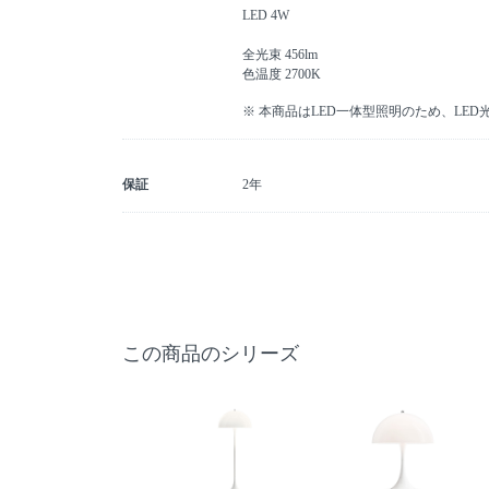
LED 4W
全光束 456lm
色温度 2700K
※ 本商品はLED一体型照明のため、LE
保証
2年
この商品のシリーズ