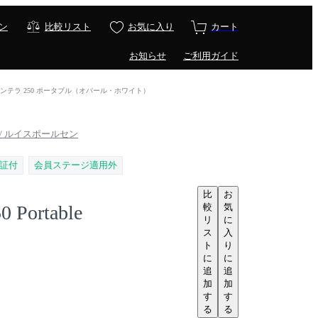
ン
比較リスト
お気に入り
カート
お知らせ
ご利用ガイド
table / パンテラ 250 ポータブル（オパール・ホワイト）
sen / ルイスポールセン
証付
会員ステージ適用外
比
お
較
気
50 Portable
リ
に
ス
入
ト
り
に
に
追
追
加
加
す
す
る
る