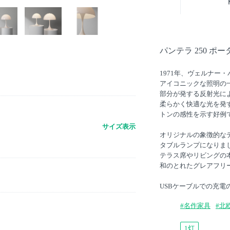
パンテラ 250 
1971年、ヴェルナー
アイコニックな照明の
部分が発する反射光に
柔らかく快適な光を発
トンの感性を示す好例
サイズ表示
オリジナルの象徴的なデ
タブルランプになりま
テラス席やリビングの
和のとれたグレアフリ
USBケーブルでの充電
#名作家具
#北
1灯