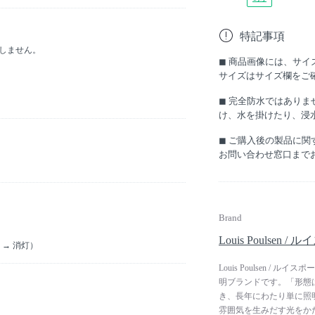
特記事項
属しません。
◼︎ 商品画像には、サ
サイズはサイズ欄をご
◼︎ 完全防水ではあり
け、水を掛けたり、浸
◼︎ ご購入後の製品に
お問い合わせ窓口まで
Brand
Louis Poulsen 
% → 消灯）
Louis Poulsen 
明ブランドです。「形態
き、長年にわたり単に照
雰囲気を生みだす光をかた