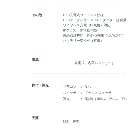
その他
USB充電式コードレス仕様
USBケーブル付 ※ ACアダプターは付
ワイヤレス充電（Qi規格）対応
IPクラス：IP44 防雨型
連続点灯時間：約4～5時間（100%点灯）
バッテリー交換可（有償）
電源
充電式（内蔵バッテリー）
操作・調光
リモコン
なし
スイッチ
プッシュスイッチ
調光
3段階（10% → 33% → 100
光源
LED一体型