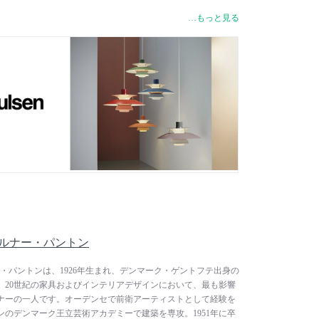
。光をかたちづくる、というルイスポールセンのデザイン手法
…もっと見る
をお互いに作用させようとするヘニングセンの考えに遡ること
プはその先駆けとなりました。これ以降、ルイスポールセンは
ェルナー・パントン、オイヴィン・スロット、アルフレッド・
ルイーズ・キャンベルといった才気あふれる建築家やデザイナ
シップのもと、住宅、建築、街並みの照明のためのグローバル
しての地位を築いてきました。機能美を備えたルイスポールセ
イルの空間とも調和を保ち、魅力的で優しい光を発します。
 / ヴェルナー・パントン
/ ヴェルナー・パントンは、1926年生まれ、デンマーク・ゲントフテ出身の
。20世紀の家具およびインテリアデザインにおいて、最も影響
ナーの一人です。オーデンセで前衛アーティストとして経験を
のデンマーク王立芸術アカデミーで建築を専攻。1951年に卒