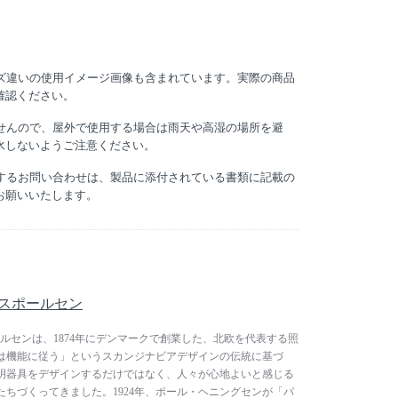
イズ違いの使用イメージ画像も含まれています。実際の商品
確認ください。
ませんので、屋外で使用する場合は雨天や高湿の場所を避
水しないようご注意ください。
関するお問い合わせは、製品に添付されている書類に記載の
お願いいたします。
/ ルイスポールセン
/ ルイスポールセンは、1874年にデンマークで創業した、北欧を代表する照
は機能に従う」というスカンジナビアデザインの伝統に基づ
明器具をデザインするだけではなく、人々が心地よいと感じる
ちづくってきました。1924年、ポール・ヘニングセンが「パ