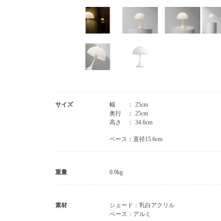
サイズ
幅
25cm
奥行
25cm
高さ
34.6cm
ベース：直径15.6cm
重量
0.9kg
素材
シェード：乳白アクリル
ベース：アルミ