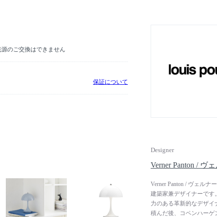
リ・ランプ」をデザイン
は、光とデザインの2つ
ができますが、このラン
アルネ・ヤコブセンやヴ
ホーマン、佐藤オオキ、
D光源のご交換はできません
ーとの密接なパートナー
なトップ・プレイヤーと
ンの製品は、どんなスタ
保証について
Designer
Verner Panton
Verner Panton 
建築家兼デザイナーです
力のある革新的なデザイ
積んだ後、コペンハーゲン