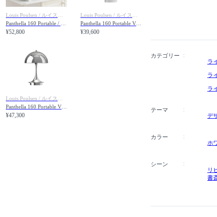
業した後、アルネ・ヤコブ
Louis Poulsen / ルイスポールセン
Louis Poulsen / ルイスポールセン
ジオを設立しました。Vitra
Panthella 160 Portable / パンテラ 160 ポータブル（オパール）
Panthella 160 Portable V3 / パンテラ 160 ポータブル V3（オパール）
Poulsen（ルイス・
¥52,800
¥39,600
います。様々な素材を使
特に大胆でエキゾチック
す。8年もの歳月を掛けて試
カテゴリー
ラ
Chair（パントンチェ
高い評価を得ています。
ラ
ラ
Louis Poulsen / ルイスポールセン
Panthella 160 Portable V3 / パンテラ 160 ポータブル V3（シルヴァー・クローム）
テーマ
¥47,300
デ
カラー
ホ
シーン
リ
書