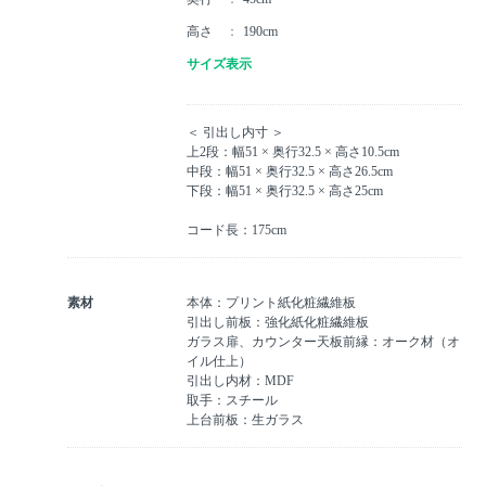
高さ
190cm
サイズ表示
＜ 引出し内寸 ＞
上2段：幅51 × 奥行32.5 × 高さ10.5cm
中段：幅51 × 奥行32.5 × 高さ26.5cm
下段：幅51 × 奥行32.5 × 高さ25cm
コード長：175cm
素材
本体：プリント紙化粧繊維板
引出し前板：強化紙化粧繊維板
ガラス扉、カウンター天板前縁：オーク材（オ
イル仕上）
引出し内材：MDF
取手：スチール
上台前板：生ガラス