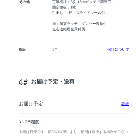
その他
可動棚板：2枚（3cmピッチで調整可）
固定棚板：1枚
引出し：4杯（スライドレール付）
扉：耐震ラッチ、ダンパー蝶番付
左右連結用金具付属
保証
1年
保証について
お届け予定・送料
お届け予定
詳細
3～7日程度
上記は目安です。商品の状況により、納期は前後する場合がござい