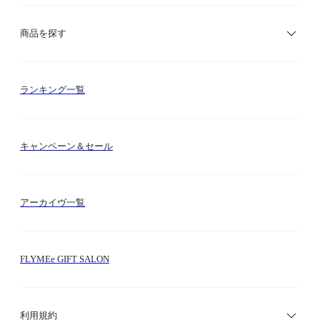
ご利用ガイド
商品を探す
お支払い方法
カテゴリー検索
ランキング一覧
送料・納期・配送
カラー検索
キャンペーン＆セール
FLYMEeマイル
テーマ検索
アーカイヴ一覧
お問い合わせ
シーン検索
FLYMEe GIFT SALON
サイトマップ
ブランド・ショップ検索
利用規約