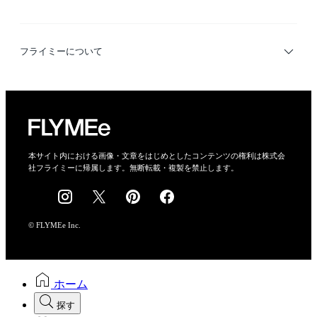
デザイナー検索
利用規約
フライミーについて
プライバシーポリシー
運営会社
特定商取引法に基づく表示
会社概要
本サイト内における画像・文章をはじめとしたコンテンツの権利は株式会
社フライミーに帰属します。無断転載・複製を禁止します。
採用情報
© FLYMEe Inc.
ホーム
探す