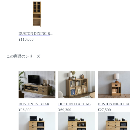
DUSTON DINING BOARD / ダストン ダイニングボード 幅60cm（ガラス戸 + オープン） / CRASH GATE / クラッシュゲート
¥110,000
この商品のシリーズ
DUSTON TV BOARD / ダストン テレビボード 幅180cm / CRASH GATE / クラッシュゲート
DUSTON FLAP CABINET / ダストン キャビネット フラップ扉 / CRASH GATE / クラッシュゲート
DUSTON N
¥96,800
¥69,300
¥27,500