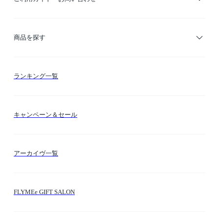
ご利用ガイド
商品を探す
お支払い方法
カテゴリー検索
ランキング一覧
送料・納期・配送
カラー検索
キャンペーン＆セール
FLYMEeマイル
テーマ検索
アーカイヴ一覧
お問い合わせ
シーン検索
FLYMEe GIFT SALON
サイトマップ
ブランド・ショップ検索