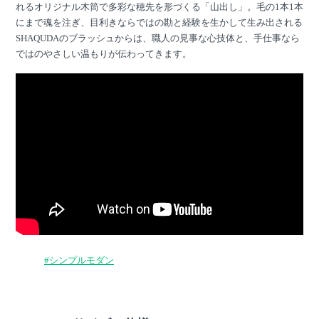
れるオリジナル木筒で多彩な穂先を形づくる「山出し」。毛の1本1本
にまで魂を注ぎ、目利きならではの勘と経験を生かして生み出される
SHAQUDAのブラッシュからは、職人の見事な心技体と、手仕事なら
ではのやさしい温もりが伝わってきます。
#シンプルモダン