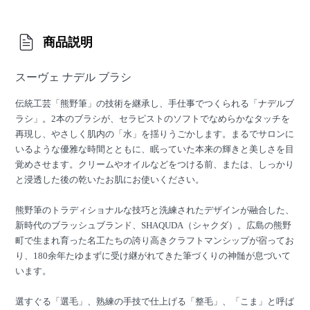
商品説明
スーヴェ ナデル ブラシ
伝統工芸「熊野筆」の技術を継承し、手仕事でつくられる「ナデルブ
ラシ」。2本のブラシが、セラピストのソフトでなめらかなタッチを
再現し、やさしく肌内の「水」を揺りうごかします。まるでサロンに
いるような優雅な時間とともに、眠っていた本来の輝きと美しさを目
覚めさせます。クリームやオイルなどをつける前、または、しっかり
と浸透した後の乾いたお肌にお使いください。
熊野筆のトラディショナルな技巧と洗練されたデザインが融合した、
新時代のブラッシュブランド、SHAQUDA（シャクダ）。広島の熊野
町で生まれ育った名工たちの誇り高きクラフトマンシップが宿ってお
り、180余年たゆまずに受け継がれてきた筆づくりの神髄が息づいて
います。
選すぐる「選毛」、熟練の手技で仕上げる「整毛」、「こま」と呼ば