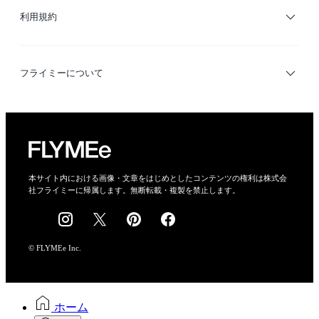
利用規約
デザイナー検索
利用規約
フライミーについて
プライバシーポリシー
運営会社
特定商取引法に基づく表示
会社概要
本サイト内における画像・文章をはじめとしたコンテンツの権利は株式会
社フライミーに帰属します。無断転載・複製を禁止します。
採用情報
© FLYMEe Inc.
ホーム