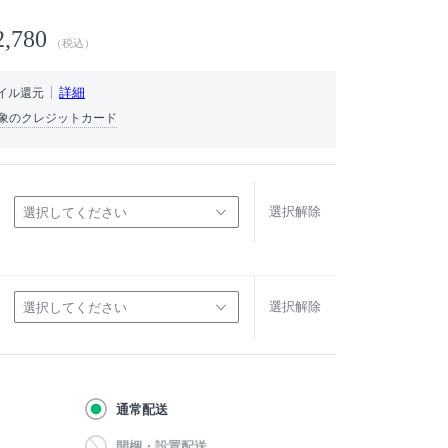
2,780
（税込）
詳細
イル還元
象のクレジットカード
選択解除
選択してください
選択解除
選択してください
通常配送
開梱・設置配送