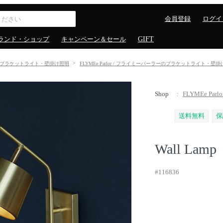
会員登録
ログイ
ランド・ショップ
キャンペーン＆セール
GIFT
ブラケットライト・壁掛け照明
FLYMEe Parlor / フライミーパーラーのブラケットライト・壁
Shop
FLYMEe Pa
送料無料
保
Wall Lamp
#116836