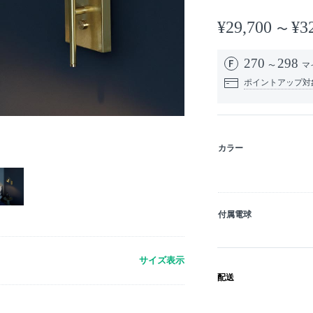
¥29,700
¥3
270
298
マ
ポイントアップ対
カラー
付属電球
サイズ表示
配送