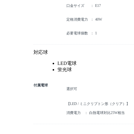
口金サイズ
E17
定格消費電力
40W
必要電球個数
1
対応球
LED電球
蛍光球
付属電球
選択可
【LED / ミニクリプトン形（クリア）】
消費電力
白熱電球対比25W相当