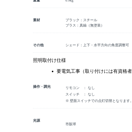
重量
0.9kg
素材
ブラック：スチール
ブラス：真鍮（無塗装）
その他
シェード：上下・水平方向の角度調整可
照明取付け仕様
要電気工事（取り付けには有資格者
操作・調光
リモコン
なし
スイッチ
なし
※ 壁面スイッチでの点灯切替となります
光源
市販球