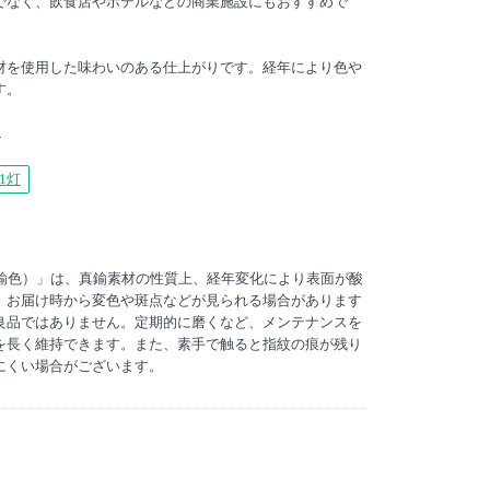
でなく、飲食店やホテルなどの商業施設にもおすすめで
材を使用した味わいのある仕上がりです。経年により色や
す。
ン
1灯
真鍮色）」は、真鍮素材の性質上、経年変化により表面が酸
。お届け時から変色や斑点などが見られる場合があります
良品ではありません。定期的に磨くなど、メンテナンスを
を長く維持できます。また、素手で触ると指紋の痕が残り
にくい場合がございます。