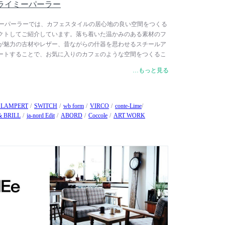
 / フライミーパーラー
 / フライミーパーラーでは、カフェスタイルの居心地の良い空間をつくる
クトしてご紹介しています。落ち着いた温かみのある素材のフ
が魅力の古材やレザー、昔ながらの什器を思わせるスチールア
ートすることで、お気に入りのカフェのような空間をつくるこ
トリアル家具やヴィンテージテイストのインテリアアイテムと
…もっと見る
トしていただけます。
 LAMPERT
SWITCH
wb form
VIRCO
conte-Lime
& BRILL
ja-nord Edit
ABORD
Coccole
ART WORK