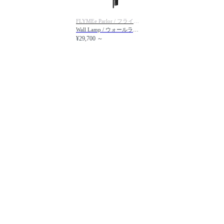
FLYMEe Parlor / フライミーパーラー
Wall Lamp / ウォールランプ #116835
¥29,700 ～