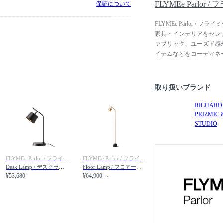
FLYMEe Parlor
保証について
FLYMEe Parlor
家具・インテリアをセレ
ァブリック、ユーズド感
イテムなどをコーディネ
とができます。インダス
も相性良くコーディネー
取り扱いブランド
RICHARD
PRIZMIC 
STUDIO
FLYMEe Parlor / フライミーパーラー
FLYMEe Parlor / フライミーパーラー
Desk Lamp / デスクランプ #100233
Floor Lamp / フロアーランプ #100234
¥53,680
¥64,900 ～