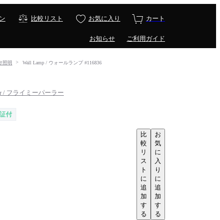
ン
比較リスト
お気に入り
カート
お知らせ
ご利用ガイド
掛け照明
Wall Lamp / ウォールランプ #116836
rlor / フライミーパーラー
証付
比
お
較
気
リ
に
ス
入
ト
り
に
に
追
追
加
加
す
す
る
る