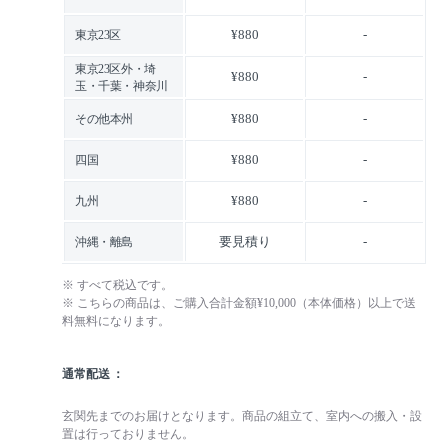
¥880
-
東京23区
東京23区外・埼
¥880
-
玉・千葉・神奈川
¥880
-
その他本州
¥880
-
四国
¥880
-
九州
要見積り
-
沖縄・離島
※ すべて税込です。
※ こちらの商品は、ご購入合計金額¥10,000（本体価格）以上で送
料無料になります。
通常配送
玄関先までのお届けとなります。商品の組立て、室内への搬入・設
置は行っておりません。