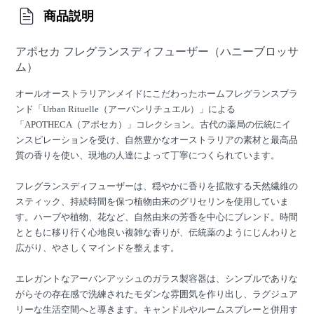
商品説明
アポセカ フレグランスディフューザー（ハニーブロッサ
ム）
オールオーストラリアンメイドにこだわったホームフレグランスブラ
ンド「Urban Rituelle（アーバンリチュエル）」による
「APOTHECA（アポセカ）」コレクション。古代の薬局の伝統にイ
ンスピレーションを受け、自然豊かなオーストラリアの素材と最高品
質の香りを使い、現地の人達によって丁寧につくられています。
フレグランスディフューザーは、穏やかに香りを拡散する天然繊維の
スティック、持続時間を保つ植物由来のグリセリンを使用していま
す。ハーブや植物、花など、自然由来の芳香を中心にブレンド。時間
とともに移り行く心地良い複雑な香りが、伝統薬のようにじんわりと
広がり、やさしくマインドを整えます。
エレガントなアーバンアッシュのガラス製容器は、シンプルでありな
がらその存在感で洗練されたモダンな雰囲気を作り出し、ラグジュア
リーな生活空間へと導きます。キャンドルやルームスプレーと併用す