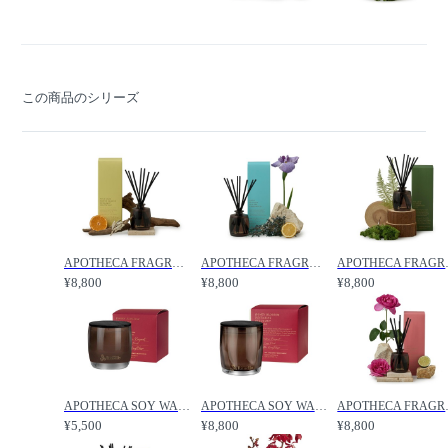
この商品のシリーズ
APOTHECA FRAGRANCE DIFFUSER WILD SAGE / アポセカ フレグランスディフューザー（ワイルドセージ） /
APOTHECA FRAGRANCE DIFFUSER CRISP SEAMIST / アポセカ フレグランスディフューザー（クリスプシーミスト） /
APOTHECA FRAGRA
¥8,800
¥8,800
¥8,800
APOTHECA SOY WAX CANDLE HONEY BLOSSOM / アポセカ ソイワックスキャンドル 140g（ハニーブロッサム） /
APOTHECA SOY WAX CANDLE HONEY BLOSSOM / アポセカ ソイワックスキャンドル 400g（ハニーブロッサム） /
APOTHECA FRAGRAN
¥5,500
¥8,800
¥8,800