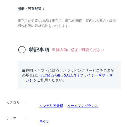
開梱・設置配送
組立てが必要な場合は組立て、商品の開梱、室内への搬入・設置、
梱包材等の残材処理をいたします。
特記事項
※ 購入前に必ずご確認ください
◼︎ 贈答・ギフトに対応したラッピングサービスをご希望
の場合は、
FLYMEe GIFT SALON（フライミーギフトサ
ロン）
をご利用ください。
カテゴリー
インテリア雑貨
ルームフレグランス
テーマ
モダン