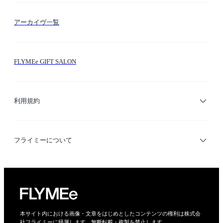
FLYMEeマイル
テーマ検索
アーカイヴ一覧
お問い合わせ
シーン検索
FLYMEe GIFT SALON
サイトマップ
ブランド・ショップ検索
利用規約
デザイナー検索
利用規約
フライミーについて
プライバシーポリシー
運営会社
特定商取引法に基づく表示
会社概要
本サイト内における画像・文章をはじめとしたコンテンツの権利は株式会
社フライミーに帰属します。無断転載・複製を禁止します。