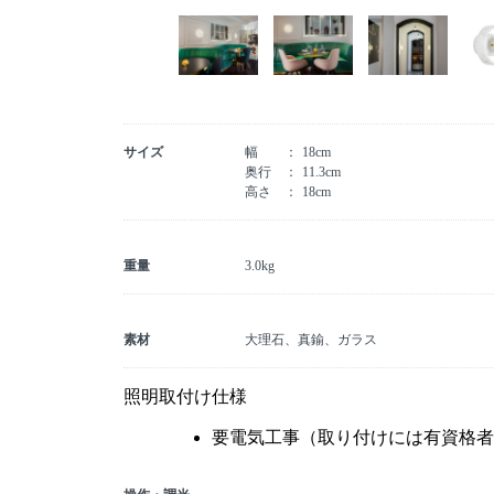
サイズ
幅
18cm
奥行
11.3cm
高さ
18cm
重量
3.0kg
素材
大理石、真鍮、ガラス
照明取付け仕様
要電気工事（取り付けには有資格者