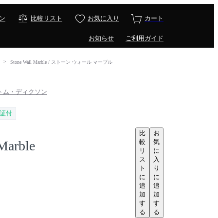
ン
比較リスト
お気に入り
カート
お知らせ
ご利用ガイド
Stone Wall Marble / ストーン ウォール マーブル
. / トム・ディクソン
証付
比
お
較
気
Marble
リ
に
ス
入
ト
り
に
に
追
追
加
加
す
す
る
る