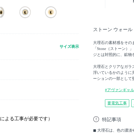
ストーン ウォール
大理石の素材感をその
サイズ表示
「Stone（ストーン
ジとは対照的に、鉱物
大理石とクリアなガラ
浮いているかのように
ーションの一部として
#アヴァンギャ
要電気工事
による工事が必要です）
特記事項
◼︎ 大理石は、色の濃