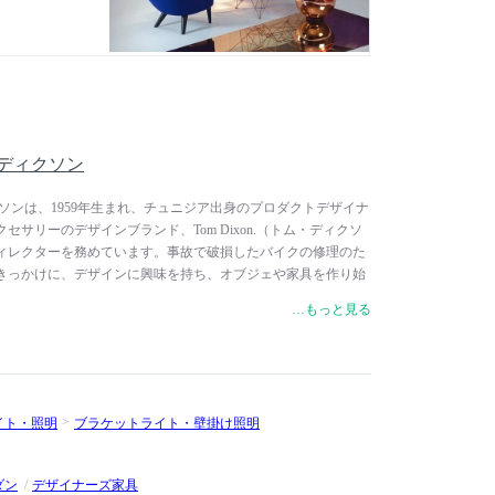
トム・ディクソン
ム・ディクソンは、1959年生まれ、チュニジア出身のプロダクトデザイナ
セサリーのデザインブランド、Tom Dixon.（トム・ディクソ
ィレクターを務めています。事故で破損したバイクの修理のた
きっかけに、デザインに興味を持ち、オブジェや家具を作り始
ランド、Cappellini（カッペリーニ）に見出され、アイコニ
…もっと見る
ir（Sチェア）」を発表。イギリスのインテリアショップの
フィンランドの家具ブランド、Artek（アルテック）のクリエイティ
しました。2002年、自身のブランド、Tom Dixon.を設立
います。彼の作品は、ニューヨーク近代美術館（MoMA）やロ
ルバート博物館の永久収蔵品となっています。2000年には大
イト・照明
ブラケットライト・壁掛け照明
が主宰するデザイン設計グループ、Design Research
リサーチ・スタジオ）では、ホスピタリティ空間、商業空間、オフ
設計を手掛けています。
ダン
デザイナーズ家具