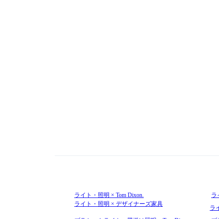
ライト・照明 × Tom Dixon.
ライ
ライト・照明 × デザイナーズ家具
ラ