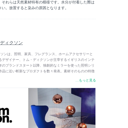
、それらは天然素材特有の模様です。水分が付着した際は
さい。放置すると染みの原因となります。
トム・ディクソン
トム・ディクソンは、照明、家具、フレグランス、ホームアクセサリーと
るデザイナー、トム・ディクソンが主宰するイギリスのインテ
2年のブランドスタート以降、独創的なミラーを使った照明シリ
作品に近い斬新なプロダクトを数々発表。素材そのものの特徴
作手法は、トム・ディクソンの特徴と云われる、一種異端的か
…もっと見る
体現するものであり、その表現方法は一見英国的な側面を持ち
クな部分を兼ね備えています。代表作の一つである「Sチェ
ーヨーク近代美術館）のパーマネントコレクションに選ばれるな
得ています。