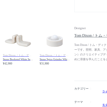
Designer
Tom Dixon / 
Tom Dixon / ト
ーです。照明、家具、アク
ン）のクリエイティブデ
Tom Dixon. / トム・ディクソン
Tom Dixon. / トム・ディクソン
めに溶接を学んだことを
Stone Bookend White Set / ストーン ブックエンド セット（ホワイト）
Stone Spice Grinder White / ストーン スパイスグラインダー（ホワイト）
¥42,900
¥31,900
めました。イタリアの家具ブ
ックなチェア「S-Cha
habitat（ハビタ）や
ブディレクターとしても活躍
し、世界各国で展開して
ンドンのヴィクトリア&ア
カテゴリー
ラ
英帝国勲章を受賞しました。彼
Studio（デザイン・
テーマ
ィス空間など多岐に渡り
モ