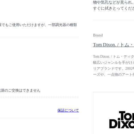
物や気孔などが見られ
すぐに拭きとってくだ
。
屋でもご使用いただけますが、一部調光器の種類
。
Brand
Tom Dixon. / 
Tom Dixon. / 
幅広いジャンルを手がけ
リアブランドです。200
ーズや、一点物のアート
を生かした、独創的な創
つ工業的なアプローチを
D光源のご交換はできません
ながらも、奇抜でユニー
ア」は、MoMA（ニュ
ど、世界中で高い評価を
保証について