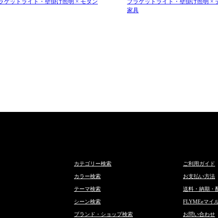
ラケットライト・壁掛け照明 × モダン
ブラケットライト・壁掛け照明 × 
家具
カテゴリー検索
ご利用ガイド
カラー検索
お支払い方法
テーマ検索
送料・納期・
シーン検索
FLYMEeマイ
ブランド・ショップ検索
お問い合わせ