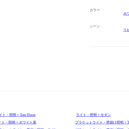
カラー
ホ
シーン
リ
ト・照明 × Tom Dixon
ライト・照明 × モダン
イト・照明 × ホワイト系
ブラケットライト・壁掛け照明 × Tom 