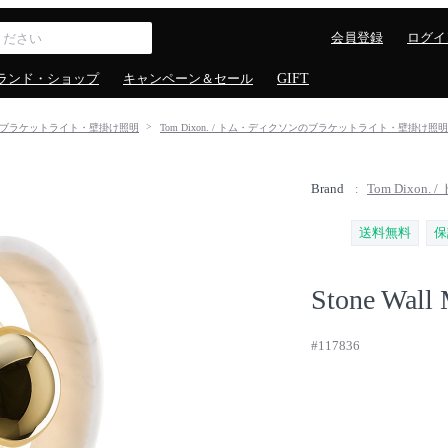
会員登録
ログイ
ランド・ショップ
キャンペーン＆セール
GIFT
ブラケットライト・壁掛け照明
Tom Dixon. / トム・ディクソンのブラケットライト・壁掛け照明
Brand
Tom Dixon
送料無料
保
Stone Wall 
#117836