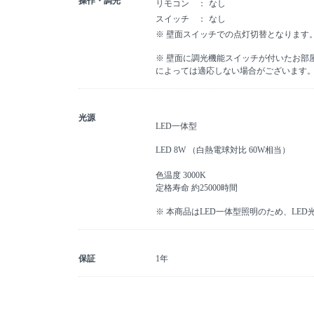
操作・調光
リモコン
なし
スイッチ
なし
※ 壁面スイッチでの点灯切替となります
※ 壁面に調光機能スイッチが付いたお部
によっては適応しない場合がございます
光源
LED一体型
LED 8W （白熱電球対比 60W相当）
色温度 3000K
定格寿命 約25000時間
※ 本商品はLED一体型照明のため、LE
保証
1年