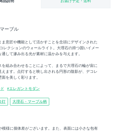
商品説明
お届け予定・送料
 マーブル
まま意匠や機能として活かすことを念頭にデザインされた
）」コレクションのウォールライト。大理石の持つ固いイメー
を通して滲み出る光が素材に温かみを与えます。
スを組み合わせることによって、まるで大理石の輪が宙に
見えます。点灯すると映し出される円形の陰影が、デコレ
壁面を美しく彩ります。
ルド
#エレガントモダン
1灯
大理石・マーブル柄
淡や模様に個体差がございます。また、表面には小さな包有