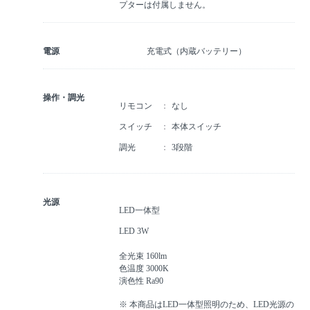
プターは付属しません。
電源
充電式（内蔵バッテリー）
操作・調光
リモコン
なし
スイッチ
本体スイッチ
調光
3段階
光源
LED一体型
LED 3W
全光束 160lm
色温度 3000K
演色性 Ra90
※ 本商品はLED一体型照明のため、LED光源の