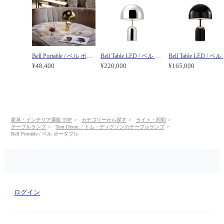
Bell Portable / ベル ポータブル 鏡面仕上 /
Bell Table LED / ベル テーブルライト 鏡面仕上 内蔵LED /
Bell
¥48,400
¥220,000
¥165,000
家具・インテリア通販 TOP
カテゴリーから探す
ライト・照明
テーブルランプ
Tom Dixon. / トム・ディクソンのテーブルランプ
Bell Portable / ベル ポータブル
ログイン