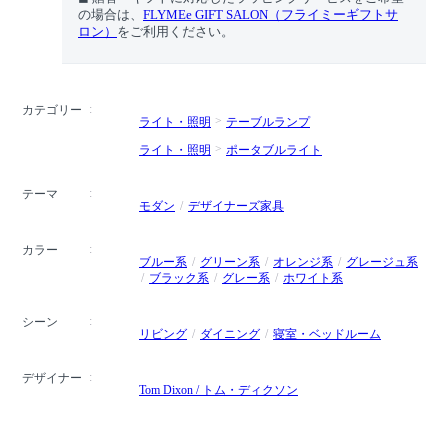
の場合は、
FLYMEe GIFT SALON（フライミーギフトサ
ロン）
をご利用ください。
カテゴリー
ライト・照明
テーブルランプ
ライト・照明
ポータブルライト
テーマ
モダン
デザイナーズ家具
カラー
ブルー系
グリーン系
オレンジ系
グレージュ系
ブラック系
グレー系
ホワイト系
シーン
リビング
ダイニング
寝室・ベッドルーム
デザイナー
Tom Dixon / トム・ディクソン