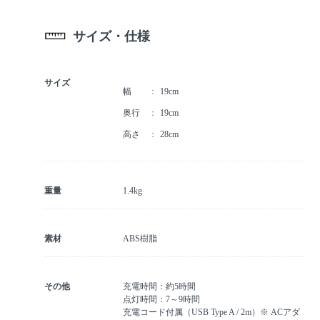
サイズ・仕様
サイズ
幅
19cm
奥行
19cm
高さ
28cm
重量
1.4kg
素材
ABS樹脂
その他
充電時間：約5時間
点灯時間：7～9時間
充電コード付属（USB Type A / 2m）※ ACアダ