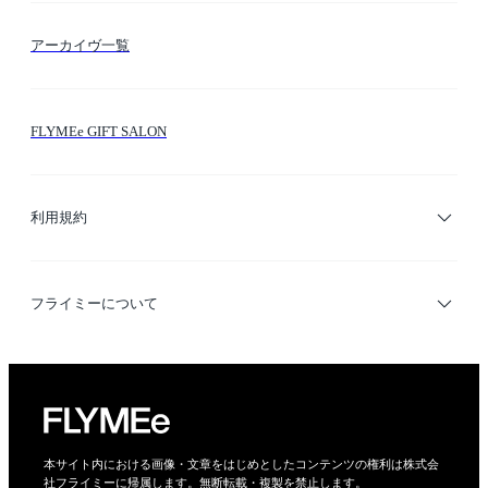
FLYMEeマイル
テーマ検索
アーカイヴ一覧
お問い合わせ
シーン検索
FLYMEe GIFT SALON
サイトマップ
ブランド・ショップ検索
利用規約
デザイナー検索
利用規約
フライミーについて
プライバシーポリシー
運営会社
特定商取引法に基づく表示
会社概要
本サイト内における画像・文章をはじめとしたコンテンツの権利は株式会
社フライミーに帰属します。無断転載・複製を禁止します。