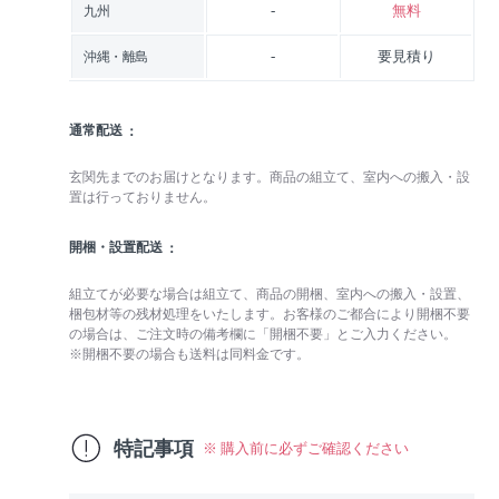
-
無料
九州
-
要見積り
沖縄・離島
通常配送
玄関先までのお届けとなります。商品の組立て、室内への搬入・設
置は行っておりません。
開梱・設置配送
組立てが必要な場合は組立て、商品の開梱、室内への搬入・設置、
梱包材等の残材処理をいたします。お客様のご都合により開梱不要
の場合は、ご注文時の備考欄に「開梱不要」とご入力ください。
※開梱不要の場合も送料は同料金です。
特記事項
※ 購入前に必ずご確認ください