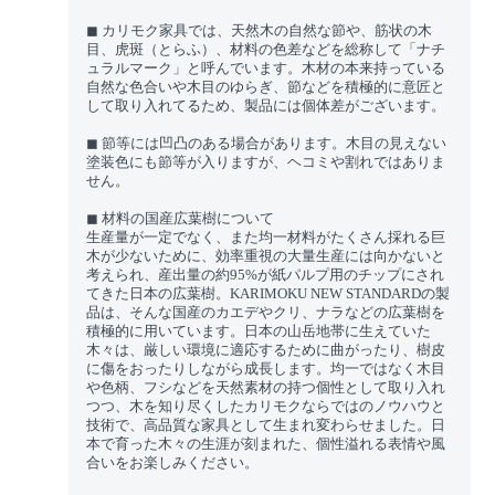
◼︎ カリモク家具では、天然木の自然な節や、筋状の木
目、虎斑（とらふ）、材料の色差などを総称して「ナチ
ュラルマーク」と呼んでいます。木材の本来持っている
自然な色合いや木目のゆらぎ、節などを積極的に意匠と
して取り入れてるため、製品には個体差がございます。
◼︎ 節等には凹凸のある場合があります。木目の見えない
塗装色にも節等が入りますが、ヘコミや割れではありま
せん。
◼︎ 材料の国産広葉樹について
生産量が一定でなく、また均一材料がたくさん採れる巨
木が少ないために、効率重視の大量生産には向かないと
考えられ、産出量の約95%が紙パルプ用のチップにされ
てきた日本の広葉樹。KARIMOKU NEW STANDARDの製
品は、そんな国産のカエデやクリ、ナラなどの広葉樹を
積極的に用いています。日本の山岳地帯に生えていた
木々は、厳しい環境に適応するために曲がったり、樹皮
に傷をおったりしながら成長します。均一ではなく木目
や色柄、フシなどを天然素材の持つ個性として取り入れ
つつ、木を知り尽くしたカリモクならではのノウハウと
技術で、高品質な家具として生まれ変わらせました。日
本で育った木々の生涯が刻まれた、個性溢れる表情や風
合いをお楽しみください。