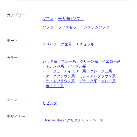
カテゴリー
ソファ
一人掛けソファ
ソファ
ソファセット・システムソファ
テーマ
デザイナーズ家具
ナチュラル
カラー
レッド系
ブルー系
グリーン系
イエロー系
オレンジ系
パープル系
ベージュ・アイボリー系
グレージュ系
ダークブラウン系
ミディアムブラウン系
ライトブラウン系
ブラック系
グレー系
ホワイト系
シーン
リビング
デザイナー
Christian Haas / クリスチャン・ハース