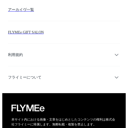
FLYMEeマイル
テーマ検索
アーカイヴ一覧
お問い合わせ
シーン検索
FLYMEe GIFT SALON
サイトマップ
ブランド・ショップ検索
利用規約
デザイナー検索
利用規約
フライミーについて
プライバシーポリシー
運営会社
特定商取引法に基づく表示
会社概要
本サイト内における画像・文章をはじめとしたコンテンツの権利は株式会
社フライミーに帰属します。無断転載・複製を禁止します。