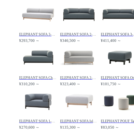
ELEPHANT SOFA 3-SEATER BENCH / エレファントソファー 3人掛 肘無 /
ELEPHANT SOFA 2-SEATER / エレファントソファー 2人掛 /
ELEPHANT 
¥293,700 ～
¥346,500 ～
¥411,400 ～
ELEPHANT SOFA Chaise Longue / エレファントソファー シェーズロング /
ELEPHANT SOFA 2-SEATER CORNER / エレファントソファー 2人掛 コーナー /
¥310,200 ～
¥323,400 ～
¥101,750 ～
ELEPHANT SOFA 1-SEATER / エレファントソファー 1人掛 /
ELEPHANT SOFA Island / エレファントソファー アイランド /
¥270,600 ～
¥135,300 ～
¥83,050 ～