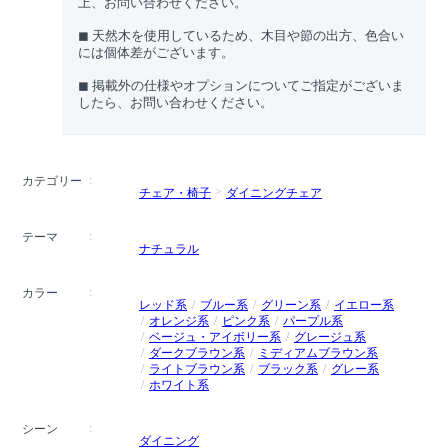
上、お問い合わせください。
◼︎ 天然木を使用しているため、木目や節の出方、色合い
には個体差がございます。
◼︎ 掲載外の仕様やオプションについてご指定がございま
したら、お問い合わせください。
カテゴリー
チェア・椅子
ダイニングチェア
テーマ
ナチュラル
カラー
レッド系
ブルー系
グリーン系
イエロー系
オレンジ系
ピンク系
パープル系
ベージュ・アイボリー系
グレージュ系
ダークブラウン系
ミディアムブラウン系
ライトブラウン系
ブラック系
グレー系
ホワイト系
シーン
ダイニング