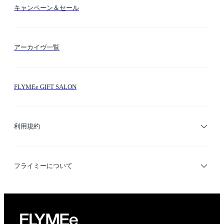
カラー検索
キャンペーン＆セール
FLYMEeマイル
テーマ検索
アーカイヴ一覧
お問い合わせ
シーン検索
FLYMEe GIFT SALON
サイトマップ
ブランド・ショップ検索
利用規約
デザイナー検索
利用規約
フライミーについて
プライバシーポリシー
運営会社