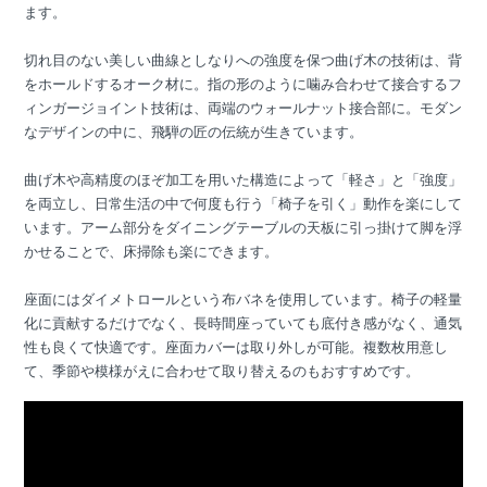
ます。
切れ目のない美しい曲線としなりへの強度を保つ曲げ木の技術は、背
をホールドするオーク材に。指の形のように噛み合わせて接合するフ
ィンガージョイント技術は、両端のウォールナット接合部に。モダン
なデザインの中に、飛騨の匠の伝統が生きています。
曲げ木や高精度のほぞ加工を用いた構造によって「軽さ」と「強度」
を両立し、日常生活の中で何度も行う「椅子を引く」動作を楽にして
います。アーム部分をダイニングテーブルの天板に引っ掛けて脚を浮
かせることで、床掃除も楽にできます。
座面にはダイメトロールという布バネを使用しています。椅子の軽量
化に貢献するだけでなく、長時間座っていても底付き感がなく、通気
性も良くて快適です。座面カバーは取り外しが可能。複数枚用意し
て、季節や模様がえに合わせて取り替えるのもおすすめです。