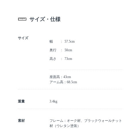
サイズ・仕様
サイズ
幅
57.5cm
奥行
50cm
高さ
73cm
座面高：43cm
アーム高：68.5cm
重量
3.4kg
素材
フレーム：オーク材、ブラックウォールナット
材（ウレタン塗装）