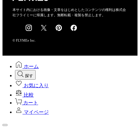
特定商取引法に基づく表示
会社概要
本サイト内における画像・文章をはじめとしたコンテンツの権利は株式会
社フライミーに帰属します。無断転載・複製を禁止します。
採用情報
© FLYMEe Inc.
ホーム
探す
お気に入り
比較
カート
マイページ