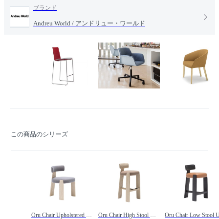
ブランド
Andreu World / アンドリュー・ワールド
この商品のシリーズ
Oru Chair Upholstered Seat and Back / オル チェア SI2270 張背座 /
Oru Chair High Stool Upholstered Seat / オル チェア BQ2274 ハイスツール 張座 /