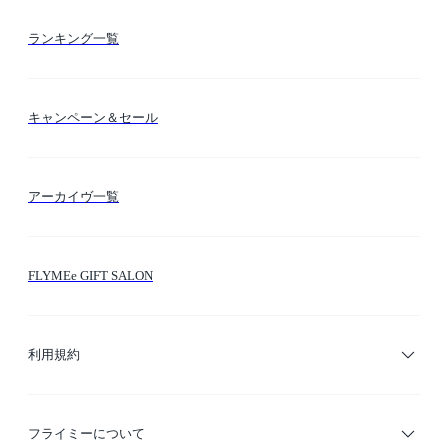
お支払い方法
カテゴリー検索
ランキング一覧
送料・納期・配送
カラー検索
キャンペーン＆セール
FLYMEeマイル
テーマ検索
アーカイヴ一覧
お問い合わせ
シーン検索
FLYMEe GIFT SALON
サイトマップ
ブランド・ショップ検索
利用規約
デザイナー検索
利用規約
フライミーについて