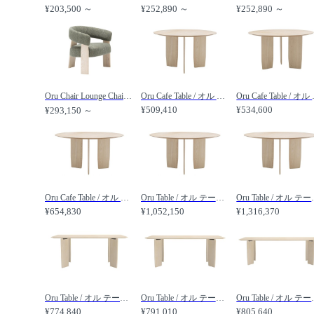
¥203,500 ～
¥252,890 ～
¥252,890 ～
Oru Chair Lounge Chair Upholstered Seat and Back / オル チェア BU2277 ラウンジチェア 張背座 /
Oru Cafe Table / オル カフェテーブル ME06304 直径130cm /
Oru Cafe T
¥509,410
¥534,600
¥293,150 ～
Oru Cafe Table / オル カフェテーブル ME06306 直径150cm /
Oru Table / オル テーブル ME6553 直径180cm /
Oru Table /
¥654,830
¥1,052,150
¥1,316,370
Oru Table / オル テーブル ME6540 幅180cm /
Oru Table / オル テーブル ME6541 幅210cm /
Oru Table 
¥774,840
¥791,010
¥805,640