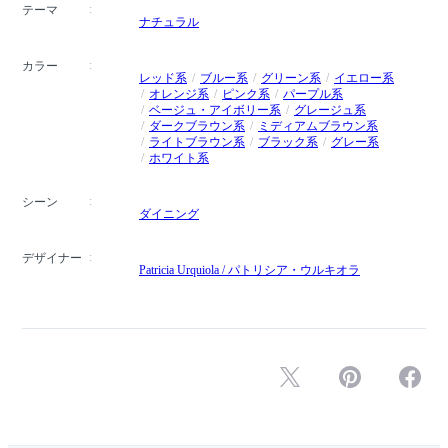
テーマ
ナチュラル
カラー
レッド系
ブルー系
グリーン系
イエロー系
オレンジ系
ピンク系
パープル系
ベージュ・アイボリー系
グレージュ系
ダークブラウン系
ミディアムブラウン系
ライトブラウン系
ブラック系
グレー系
ホワイト系
シーン
ダイニング
デザイナー
Patricia Urquiola / パトリシア・ウルキオラ