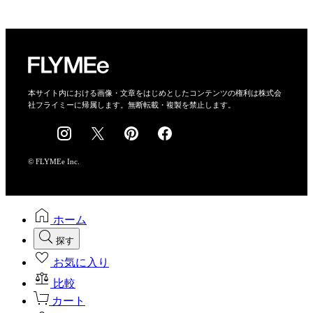
プライバシーポリシー
運営会社
特定商取引法に基づく表示
会社概要
本サイト内における画像・文章をはじめとしたコンテンツの権利は株式会
社フライミーに帰属します。無断転載・複製を禁止します。
採用情報
© FLYMEe Inc.
ホーム
探す
お気に入り
比較
カート