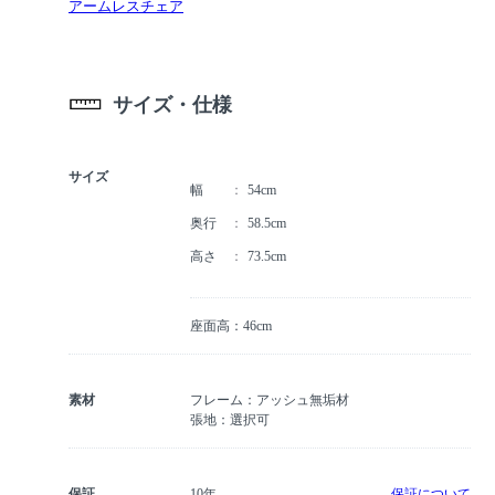
アームレスチェア
サイズ・仕様
サイズ
幅
54cm
奥行
58.5cm
高さ
73.5cm
座面高：46cm
素材
フレーム：アッシュ無垢材
張地：選択可
保証
10年
保証について