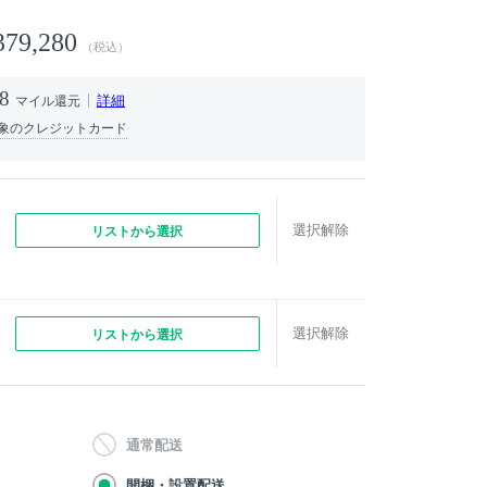
379,280
（税込）
8
詳細
マイル還元
象のクレジットカード
選択解除
リストから選択
選択解除
リストから選択
通常配送
開梱・設置配送