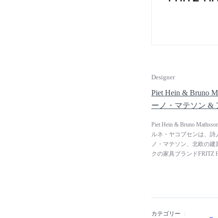
ツ・ハンセンは「たった
間で過ごす人々の幸せを
世界のデザイン界だけで
義を増し続けています。
Designer
Piet Hein & Brun
ーノ・マテソン &
Piet Hein & Bruno M
ルネ・ヤコブセンは、詩
ノ・マテソン、北欧の建
クの家具ブランドFRITZ
フリッツ・ハンセンのオリジ
TABLE」は、ピート
界的に広く知られていま
ピート・ハインは、デン
広い才能に恵まれていまし
カテゴリー