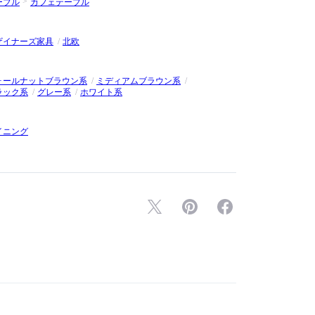
ーブル
カフェテーブル
多岐に渡る文化的な活躍を続けています。
ウェーデンを代表する家具デザイナー。1934年にスウェディ
ザイナーズ家具
北欧
るラウンジチェア、EVA / エヴァを発表し、世界的に高い評
も天童木工と共に椅子を開発しています。
ォールナットブラウン系
ミディアムブラウン系
20世紀を代表する北欧の建築家・デザイナー。「エッグ チェ
ラック系
グレー系
ホワイト系
」など、デザインアイコンとして語り継がれる多数の名作家具を
イニング