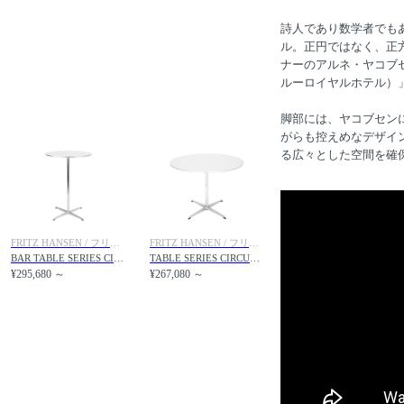
詩人であり数学者でも
ル。正円ではなく、正
ナーのアルネ・ヤコブ
ルーロイヤルホテル）
脚部には、ヤコブセン
がらも控えめなデザイ
る広々とした空間を確
FRITZ HANSEN / フリッツ・ハンセン
FRITZ HANSEN / フリッツ・ハンセン
BAR TABLE SERIES CIRCULAR / バーテーブルシリーズ 円形ハイテーブル A922
TABLE SERIES CIRCULAR / テーブルシリーズ 円形テーブル 4スターベース A622 / A623
¥295,680 ～
¥267,080 ～