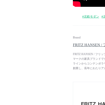
#北欧モダン
#
Brand
FRITZ HANSEN
FRITZ HANSEN 
マークの家具ブランドで
ラインからコンテンポラリ
創業し、長年にわたりア
ラシックコレクションと
の名作を生み出していま
ピエロ・リッソーニなど
ナーによる新しいデザイ
のは、デザインとアート
す。前例のない方法で機
感と意義を与え、空間を