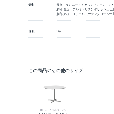
素材
天板：ラミネート + アルミフレーム、ま
脚部 台座：アルミ（サテンポリッシュ仕
脚部 支柱：スチール（サテンクローム仕
保証
5年
この商品のその他のサイズ
FRITZ HANSEN / フリッツ・ハンセン