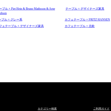
ブル × Piet Hein & Bruno Mathsson & Arne
テーブル × デザイナーズ家具
cobsen
ーブル × グレー系
カフェテーブル × FRITZ HANSEN
フェテーブル × デザイナーズ家具
カフェテーブル × 北欧
カテゴリー検索
ご利用ガイド