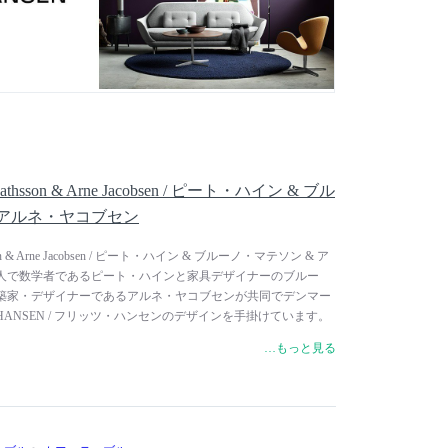
1つの家具が部屋や建物全体を美しくすることができ、その空
高める」という信念に導かれています。決して妥協を許さず、
なく上質なライフスタイルを追求する人々の間で、その存在意
o Mathsson & Arne Jacobsen / ピート・ハイン & ブル
 アルネ・ヤコブセン
athsson & Arne Jacobsen / ピート・ハイン & ブルーノ・マテソン & ア
人で数学者であるピート・ハインと家具デザイナーのブルー
築家・デザイナーであるアルネ・ヤコブセンが共同でデンマー
 HANSEN / フリッツ・ハンセンのデザインを手掛けています。
ナルテーブル「TABLE SERIES」のロングセラー「B-
…もっと見る
・ハインが天板のデザインを手掛け、「スーパー楕円」と呼ばれ世
す。
マークの詩人で数学者。インテリアデザインにも力を注ぎ、幅
た。1996年に生涯を終えるまでの間、20冊以上の詩集を発表