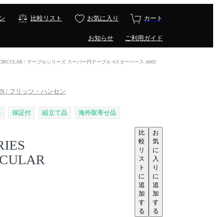
ン
比較リスト
お気に入り
カート
お知らせ
ご利用ガイド
UPERCIRCULAR / テーブルシリーズ スーパー円テーブル 4スターベース A602
NSEN / フリッツ・ハンセン
料
保証付
組立て品
海外取寄せ品
比
お
較
気
RIES
リ
に
RCULAR
ス
入
ト
り
に
に
追
追
加
加
す
す
る
る