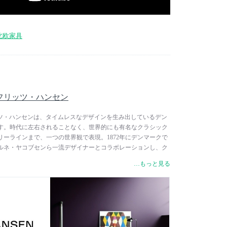
北欧家具
 / フリッツ・ハンセン
/ フリッツ・ハンセンは、タイムレスなデザインを生み出しているデン
す。時代に左右されることなく、世界的にも有名なクラシック
ーラインまで、一つの世界観で表現。1872年にデンマークで
ルネ・ヤコブセンら一流デザイナーとコラボレーションし、ク
して、セブンチェアやエッグチェア、スワンチェアなど数多く
…もっと見る
す。コンテンポラリーコレクションには、ハイメ・アジョンや
、現代で最も刺激的で国際的にも高い評価を受けているデザイ
ンの家具などが揃っています。2つのコレクションに共通する
の境界線を曖昧にする、彫刻的でアーティスティックな表現で
能とフォルムを両立させ、一つひとつのアイテムに大きな存在
生まれ変わらせてきました。現在も創業当時と同様に、フリッ