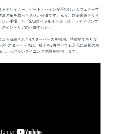
あるデザイナー、ピート・ハインが手掛けたカフェテーブ
方形の角を取った形状が特徴です。元々、建築家兼デザイ
センが手掛けた「SASロイヤルホテル（現：ラディソンブ
」のインテリアの一部でした。
による洗練された4スターベースを採用。特徴的でありな
ンの4スターベースは、椅子を2脚並べても足元に余裕のあ
保し、心地良いダイニング体験を提供します。