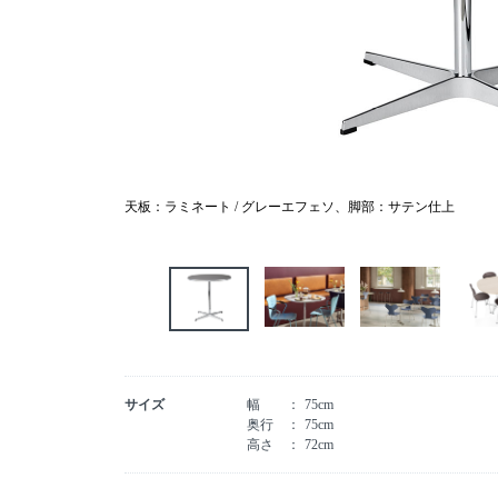
天板：ラミネート / グレーエフェソ、脚部：サテン仕上
サイズ
幅
75cm
奥行
75cm
高さ
72cm