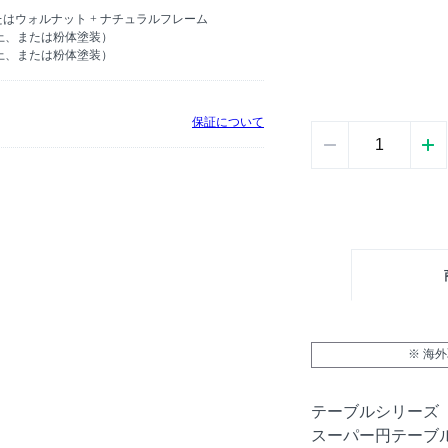
たはウォルナット + ナチュラルフレーム
上、または粉体塗装）
上、または粉体塗装）
保証について
※ 海
テーブルシリーズ
スーパー円テーブル 