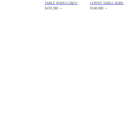
TABLE SERIES CIRCULAR / テーブルシリーズ 円形テーブル 6スターベース A825 / A826
COFFEE TABLE SERIES CIRCULAR / コーヒーテーブルシリーズ 円形コーヒーテーブル A222 / A223
¥459,580 ～
¥240,680 ～